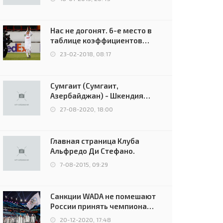
Нас не догонят. 6-е место в
таблице коэффициентов
УЕФА остаётся за Россией
23-02-2018, 08:17
Сумгаит (Сумгаит,
Азербайджан) - Шкендия
(Тетово, Северная
27-08-2020, 18:00
Македония) - 0:2 (0:0)
Главная страница Клуба
Альфредо Ди Стефано.
7-08-2015, 09:29
Санкции WADA не помешают
России принять чемпионат
Европы и финал Лиги
20-12-2020, 17:48