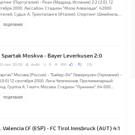
ртинг (Португалия) - Реал (Мадрид, Испания) 2:2 (2:0). 12
нтября 2000. Лиссабон. Стадион "Жозе Алваладе". 42000
телей. Судья: А. Тренталанге (Италия). Спортинг: Шмейхель,
ратес, А.Круз, Бету, Р.Жорже, Уго (Б.Кайреш, 73), Са Пинту
ПОДРОБНЕЕ
милсон, 80), Ж.Пинту (Тоньито, 85), П.Хорват, Бину, Акоста.
л: Касильяс, М.Сальгадо, И.Кампо, Эльгера, Р.Карлос,
онсейсао (Гути, 60), Рауль, Макелеле (Селадес, 60), Мунитис
Сезар, 90), Фигу, Савио. Голы: Са Пинту (39), А. Круз (42) -
Карлос
. Spartak Moskva - Bayer Leverkusen 2:0
12-сен, 20:00
dudd
0
891
(
0
)
артак" Москва (Россия) - "Байер-04" Леверкузен (Германия) -
 (0:0) 12 сентября 2000. Лига Чемпионов. Прелиминарный
нд. Группа А. 1 матч. Москва. Стадион "Лужники". 64 000
ителей. Судьи: Пол Дёркин, Филип Шарп, Джеймс Девайн (все
ПОДРОБНЕЕ
нглия). "Спартак": Филимонов, Ковтун, Ананко, Парфёнов,
хонов, Булатов, Титов, Безродный, Луиш Парейра Силва
БСОН (Калиниченко, 75), Ширко (Maркуш Aнтониу Aпаресиду
риану "МАРКАО", 74), Штолцерс (Баранов, 46). "Байер-04":
бербюлер, Р.Ковач,
. Valencia CF (ESP) - FC Tirol Innsbruck (AUT) 4:1