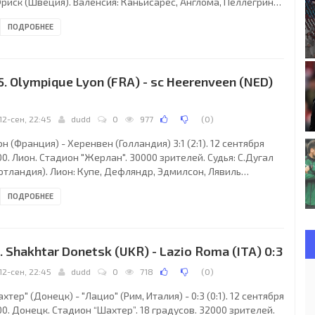
Фриск (Швеция). Валенсия: Каньисарес, Англома, Пеллегрино,
укич, Карбони, Мендьета, Дешам, Бараха, К.Гонсалес,
ПОДРОБНЕЕ
ович (Х.Санчес, 66), Д.Алонсо (Карев, 86). Олимпиакос:
ефтеропулос, Маврогенидис (Офори-Куайе, 73), Аманатидис,
цацоглу, Контис, Джорджевич, Зе Элиас, Пурсанидис
накопулос, 85), Лусиано (Хутос, 90), Зеттерберг, Джованни.
5. Olympique Lyon (FRA) - sc Heerenveen (NED)
ы: Бараха (36), Д.Алонсо
1
12-сен, 22:45
dudd
0
977
(
0
)
н (Франция) - Херенвен (Голландия) 3:1 (2:1). 12 сентября
0. Лион. Стадион "Жерлан". 30000 зрителей. Судья: С.Дугал
отландия). Лион: Купе, Дефляндр, Эдмилсон, Лявиль
ллер, 60), Бреше, Лэгль, Фоэ, Доразо, Линарес, Марле (Гову,
ПОДРОБНЕЕ
, Андерсон (Мальбранк, 76). Херенвен: Вонк, Венема, Ван
сел (Хейзинг, 72), Хансма, Де Нойер, Радомски, Нурмела,
ан (Эббинге, 83), Хауттейн, Д.Йенсен (Тухутеру, 39),
линг. Голы: Андерсон (2), Хауттейн (10, в свои ворота),
. Shakhtar Donetsk (UKR) - Lazio Roma (ITA) 0:3
ле (58) - Талан (35).
12-сен, 22:45
dudd
0
718
(
0
)
хтер" (Донецк) - "Лацио" (Рим, Италия) - 0:3 (0:1). 12 сентября
0. Донецк. Стадион “Шахтер”. 18 градусов. 32000 зрителей.