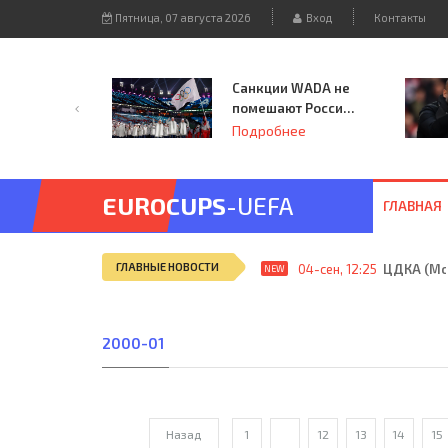
Пятница, 07 августа 2026
Вход
Контакты
Санкции WADA не
помешают России
принять
Подробнее
чемпионат
Европы и финал
Лиги чемпионов.
EUROCUPS
-UEFA
ГЛАВНАЯ
ГЛАВНЫЕ НОВОСТИ
04-сен, 12:25
ЦДКА (Мос
NEW
2000-01
Назад
1
...
12
13
14
15