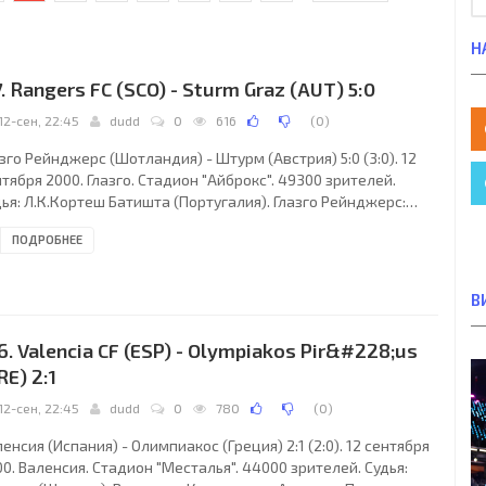
Н
7. Rangers FC (SCO) - Sturm Graz (AUT) 5:0
12-сен, 22:45
dudd
0
616
(
0
)
зго Рейнджерс (Шотландия) - Штурм (Австрия) 5:0 (3:0). 12
тября 2000. Глазго. Стадион "Айброкс". 49300 зрителей.
ья: Л.К.Кортеш Батишта (Португалия). Глазго Рейнджерс:
с, Аморузо, Контерман, Нуман, Рейна, Р. Де Бур (Макканн,
ПОДРОБНЕЕ
, Фергюсон, Ван Бронкхорст, Альбертц, Молс (Доддз, 59),
онстон (Канчельскис, 77). Штурм: Шикльгрубер, Мамедов,
да, Штрафнер, Шопп, Шупп, Приласниг, Флеркин, Коршош,
В
н (Сабич, 80), Райнмайр (Мелих, 80). Голы: Молс (9), Р. Де Бур
), Альбертц (29), Ван
6. Valencia CF (ESP) - Olympiakos Pir&#228;us
RE) 2:1
12-сен, 22:45
dudd
0
780
(
0
)
енсия (Испания) - Олимпиакос (Греция) 2:1 (2:0). 12 сентября
0. Валенсия. Стадион "Месталья". 44000 зрителей. Судья: