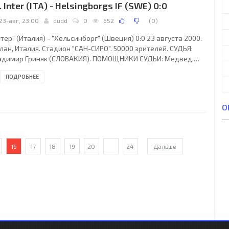
. Inter (ITA) - Helsingborgs IF (SWE) 0:0
23-авг, 23:00
dudd
0
652
(
0
)
тер" (Италия) - "Хельсинборг" (Швеция) 0:0 23 августа 2000.
ан, Италия. Стадион "САН-СИРО". 50000 зрителей. СУДЬЯ:
адимир Гриняк (СЛОВАКИЯ). ПОМОЩНИКИ СУДЬИ: Медвед,
ай (СЛОВАКИЯ). "Интер": Фрей (ФРА), Блан (ФРА), Кордоба
ПОДРОБНЕЕ
Л), Шимич (Хор), Мачеллари, Коэ (ФРА) (Ди´Бьяджо, 71),
дорф (ГОЛ), Югович (СЕРБ), Пирло (Кин (ИРЛ, 46)), Самарано
ЛИ) (Рекоба (УРУ, 46)), Х.Шукюр (ТУР). Гл.тренер - Липпи.
О
льсинборг": С.Андерссон, Р.Нильссон, О.Нильссон, Й.Матовац,
рсон,
16
17
18
19
20
...
24
Дальше