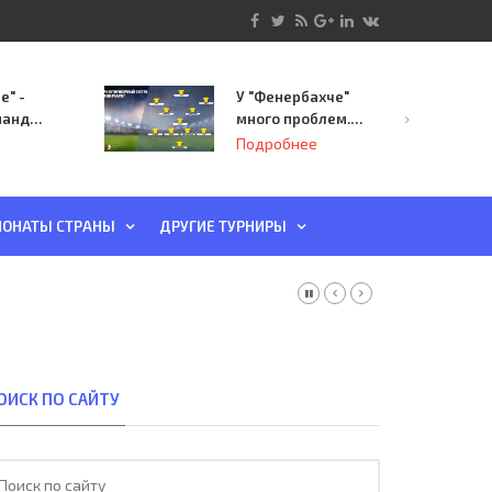
е" -
У "Фенербахче"
манда
много проблем.
инает
Но он опасен для
Подробнее
й-офф
"Зенита"
ы
ОНАТЫ СТРАНЫ
ДРУГИЕ ТУРНИРЫ
ОИСК ПО САЙТУ