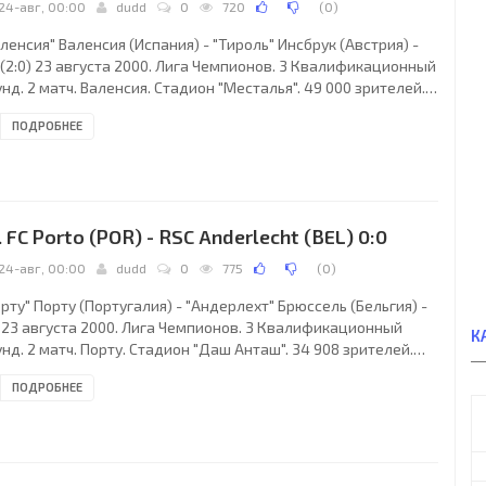
24-авг, 00:00
dudd
0
720
(
0
)
ленсия" Валенсия (Испания) - "Тироль" Инсбрук (Австрия) -
 (2:0) 23 августа 2000. Лига Чемпионов. 3 Квалификационный
нд. 2 матч. Валенсия. Стадион "Месталья". 49 000 зрителей.
дьи: Доменико Мессина, Аньелло Ди Мауро, Рафаэле Руссо
ПОДРОБНЕЕ
е - Италия). "Валенсия": Хосе Сантьяго КАНЬИСАРЕС Руис,
УРИСИО Андрес ПЕЛЛЕГРИНО, Бьорклунд, Карбони, Англома
авид AЛЬБЕЛЬДА Aликес, 44), Дешам, Гаиска MЕНДЬЕТА
бала, Захович (ХУАН Хинес САНЧЕС Морено, 74), Кристиан
ьберто "КИЛИ" ГОНСАЛЕС Перет,
. FC Porto (POR) - RSC Anderlecht (BEL) 0:0
24-авг, 00:00
dudd
0
775
(
0
)
рту" Порту (Португалия) - "Андерлехт" Брюссель (Бельгия) -
0 23 августа 2000. Лига Чемпионов. 3 Квалификационный
К
нд. 2 матч. Порту. Стадион "Даш Анташ". 34 908 зрителей.
дьи: Козимо Болоньино, Пьер Джузеппе Фарнети, Габриеле
ПОДРОБНЕЕ
тини (все - Италия). "Порту": Овчинников, ЖОРЖЕ Паулу
ШТА Aлмейда, Фернанду НЕЛСОН Жезус Виейра Алвеш,
БЕНС Родригеш душ Сантуш ЖУНИОР (ДОМИНГУШ Жозе
сьенция Оливейра, 66), РИКАРДУ Эмиду Рамалью дa СИЛВА,
улович, Аленичев, Карлуш Нарцису ЧАИНЬЮ (Павлин,