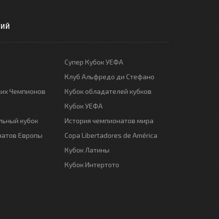
РИЙ
Супер Кубок УЕФА
Клуб Альфредо ди Стефано
ких Чемпионов
Кубок обладателей кубков
Кубок УЕФА
ьный кубок
История чемпионатов мира
натов Европы
Copa Libertadores de América
Кубок Латины
Кубок Интертото