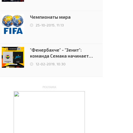
чемпионов.
Чемпионаты мира
25-10-2015, 11:13
"Фенербахче" - "Зенит":
команда Семака начинает
путь в плей-офф Лиги
12-02-2019, 10:30
Европы
РЕКЛАМА