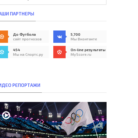
АШИ ПАРТНЕРЫ
До Футбола
5,700
сайт прогнозов
Мы Вконтакте
454
On-line результаты
Мы на Спортс.ру
MyScore.ru
ИДЕО РЕПОРТАЖИ