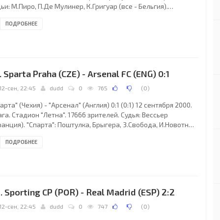
ьи: М.Пиро, П.Де Мулинер, К.Григуар (все - Бельгия).
хтер": 1. Вирт, 3. Глевецкас, 4. Тимощук, 5. Попов (к), 6.
ПОДРОБНЕЕ
арев, 9. Зубов, 10. Ателькин, 11. Воробей, 13. Шмарко, 14.
чук, 21. Абрамов (20. Белик, 77). Тренер: Виктор Прокопенко.
цио": 70. Перуцци, 7. Клаудио Лопес, 11. Михайлович (24.
нандо Коуту, 53), 13. Неста (к), 14. Симеоне (16. Сенсини, 83),
. Sparta Praha (CZE) - Arsenal FC (ENG) 0:1
12-сен, 22:45
dudd
0
765
(
0
)
арта" (Чехия) - "Арсенал" (Англия) 0:1 (0:1) 12 сентября 2000.
га. Стадион "Летна". 17666 зрителей. Судья: Вессьер
анция). "Спарта": Поштулка, Брыгера, 3.Свобода, И.Новотны,
цль (Зигль, 61), Обайдин, Больф, П.Новотны, Папушек
ПОДРОБНЕЕ
охазка, 79), Росицки, Мынар (Флахбарт, 86). "Арсенал":
эн, Диксон, Виейра, Киоун, Пирес, Юнгберг (Вивас, 80), Анри
льторд, 77), Силвинью, Гриманди, Лужный, Кану. Гол: 0:1
лвинью, 33. Предупреждений нет.
. Sporting CP (POR) - Real Madrid (ESP) 2:2
12-сен, 22:45
dudd
0
747
(
0
)