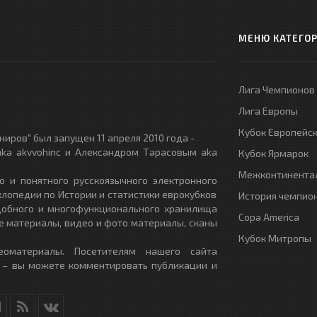
МЕНЮ КАТЕГО
Лига Чемпионов
Лига Европы
Кубок Европейс
иров" был запущен 11 апреля 2010 года -
ka akvvohinc и Александром Тарасовым aka
Кубок Ярмарок
Межконтинентал
о и понятного русскоязычного электронного
клопедии по Истории и статистики еврокубков
История чемпио
удобного и многофункционального хранилища
Copa America
е материалы, видео и фото материалы, сканы
Кубок Митропы
еоматериалы. Посетителям нашего сайта
 – вы можете комментировать публикации и