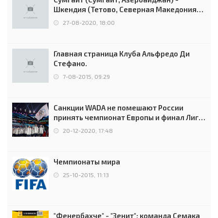
Шкендия (Тетово, Северная Македония) -
0:2 (0:0)
27-08-2020, 18:00
Главная страница Клуба Альфредо Ди
Стефано.
7-08-2015, 09:29
Санкции WADA не помешают России
принять чемпионат Европы и финал Лиги
чемпионов.
20-12-2020, 17:48
Чемпионаты мира
25-10-2015, 11:13
"Фенербахче" - "Зенит": команда Семака