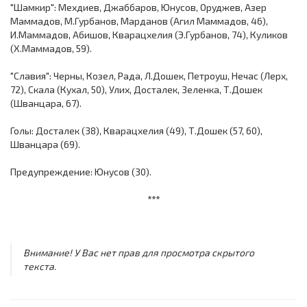
"Шамкир": Мехдиев, Джаббаров, Юнусов, Оруджев, Азер
Маммадов, М.Гурбанов, Марданов (Агил Маммадов, 46),
И.Маммадов, Абишов, Кварацхелия (Э.Гурбанов, 74), Куликов
(Х.Маммадов, 59).
"Славия": Черны, Козел, Рада, Л.Дошек, Петроуш, Нечас (Лерх,
72), Скала (Кухал, 50), Улих, Досталек, Зеленка, Т.Дошек
(Шванцара, 67).
Голы: Досталек (38), Кварацхелия (49), Т.Дошек (57, 60),
Шванцара (69).
Предупреждение: Юнусов (30).
***
Внимание! У Вас нет прав для просмотра скрытого
текста.