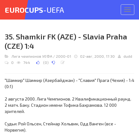
EUROCUPS
-UEFA
Откр
меню
35. Shamkir FK (AZE) - Slavia Praha
(CZE) 1:4
Лига чемпионов УЕФА
/
2000-01
02-авг, 2000, 17:30
dudd
0
744
(
0
)
"Шамкир" Шамкир (Азербайджан) - "Славия" Прага (Чехия) - 1:4
(0:1)
2 августа 2000. Лига Чемпионов. 2 Квалификационный раунд.
2 матч. Баку. Стадион имени Тофика Бахрамова. 12 000
зрителей.
Судьи: Рой Ольсен, Стейнар Хольвик, Одд Ванген (все -
Норвегия).