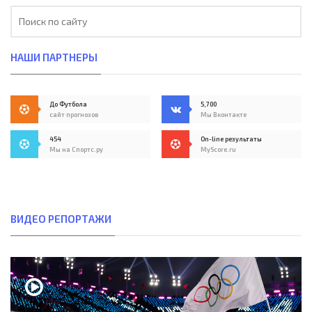
НАШИ ПАРТНЕРЫ
До Футбола
5,700
сайт прогнозов
Мы Вконтакте
454
On-line результаты
Мы на Спортс.ру
MyScore.ru
ВИДЕО РЕПОРТАЖИ