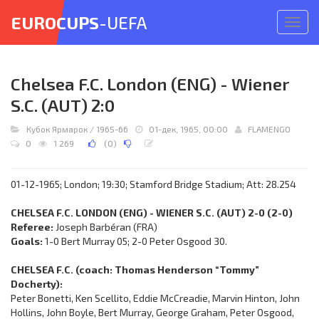
EUROCUPS
-UEFA
Откр
меню
Chelsea F.C. London (ENG) - Wiener
S.C. (AUT) 2:0
Кубок Ярмарок
/
1965-66
01-дек, 1965, 00:00
FLAMENGO
0
1 269
(
0
)
01-12-1965; London; 19:30; Stamford Bridge Stadium; Att: 28.254
CHELSEA F.C. LONDON (ENG) - WIENER S.C. (AUT) 2-0 (2-0)
Referee:
Joseph Barbéran (FRA)
Goals:
1-0 Bert Murray 05; 2-0 Peter Osgood 30.
CHELSEA F.C. (coach: Thomas Henderson “Tommy”
Docherty):
Peter Bonetti, Ken Scellito, Eddie McCreadie, Marvin Hinton, John
Hollins, John Boyle, Bert Murray, George Graham, Peter Osgood,