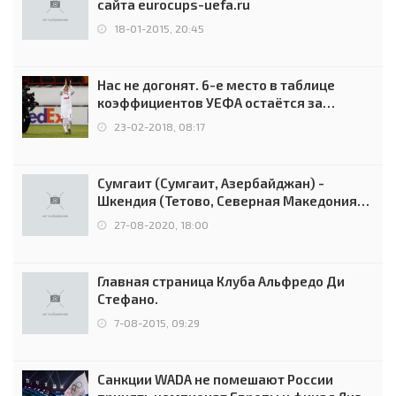
сайта eurocups-uefa.ru
18-01-2015, 20:45
Нас не догонят. 6-е место в таблице
коэффициентов УЕФА остаётся за
Россией
23-02-2018, 08:17
Сумгаит (Сумгаит, Азербайджан) -
Шкендия (Тетово, Северная Македония) -
0:2 (0:0)
27-08-2020, 18:00
Главная страница Клуба Альфредо Ди
Стефано.
7-08-2015, 09:29
Санкции WADA не помешают России