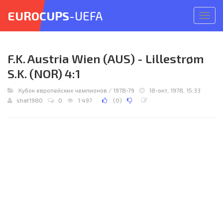
EUROCUPS
-UEFA
Откр
меню
F.K. Austria Wien (AUS) - Lillestrøm
S.K. (NOR) 4:1
Кубок европейских чемпионов
/
1978-79
18-окт, 1978, 15:33
shat1980
0
1 497
(
0
)