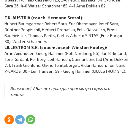
Sara 36; 4-0 Walter Schachner 65; 4-1 Arne Dokken 82.
F.K. AUSTRIA (coach: Hermann Stessl):
Hubert Baumgartner, Robert Sara, Eric Obermayer, Josef Sara,
Günther Pospischil, Herbert Prohaska, Felix Gasselich, Ernst
Baumeister, Thomas Parits, Carlos Alberto SINTAS (Fritz Borgan
80), Walter Schachner.
LILLESTRØM S.K. (coach: Joseph Winston Hooley):
Arne Amundsen, Georg Hammer (Rolf Nordberg 86), Jan Birkelund,
Tore Kordahl, Per Berg, Leif Hansen, Gunnar Lønstad (Arne Dokken
75), Frank Grønlund, Øivind Tomteberget, Vidar Hansen, Tom Lund.
Y-CARDS: 30 - Leif Hansen, 59 - Georg Hammer (LILLESTRØM S.K.).
Внимание! У Вас нет прав для просмотра скрытого
текста.