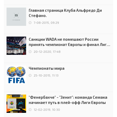
Главная страница Клуба Альфредо Ди
Стефано.
7-08-2015, 09:29
Санкции WADA не помешают России
принять чемпионат Европы и финал Лиги
чемпионов.
20-12-2020, 17:48
Чемпионаты мира
25-10-2015, 11:13
"Фенербахче" - "Зенит": команда Семака
начинает путь в плей-офф Лиги Европы
12-02-2019, 10:30