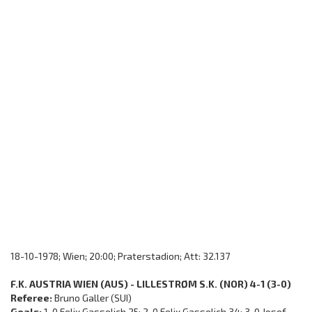
18-10-1978; Wien; 20:00; Praterstadion; Att: 32.137
F.K. AUSTRIA WIEN (AUS) - LILLESTRØM S.K. (NOR) 4-1 (3-0)
Referee:
Bruno Galler (SUI)
Goals:
1-0 Felix Gasselich 25; 2-0 Felix Gasselich 34; 3-0 Josef