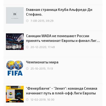
Главная страница Клуба Альфредо Ди
Стефано.
7-08-2015, 09:29
Санкции WADA не помешают России
принять чемпионат Европы и финал Лиги
чемпионов.
20-12-2020, 17:48
Чемпионаты мира
25-10-2015, 11:13
"Фенербахче" - "Зенит": команда Семака
начинает путь в плей-офф Лиги Европы
12-02-2019, 10:30