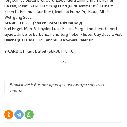
Jörg Daniel, Dieter Brei, Gerd Zewe, Gerd Zimmermann, Heiner
Baltes, Josef Weikl, Flemming Lund (Rudi Bommer 65), Hubert
Schmitz, Emanuel Günther (Reinhold Franz 74), Klaus Allofs,
Wolfgang Seel.
SERVETTE F.C. (coach: Péter Pázmándy):
Karl Engel, Marc Schnyder, Lucio Bizzini, Serge Trinchero, Gilbert
Gyuot, Umberto Barberis, Hans-Jörg “Joko” Pfister, Guy Dutoit, Piet
Hamberg, Claude “Didi” Andrei, Jean-Yves Valentini.
Y-CARD:
51 - Guy Dutoit (SERVETTE F.C.).
***
Внимание! У Вас нет прав для просмотра скрытого
текста.