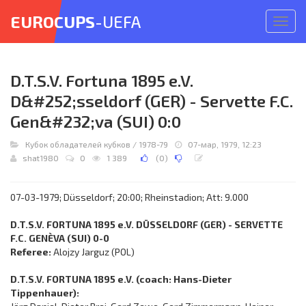
EUROCUPS
-UEFA
Откр
меню
D.T.S.V. Fortuna 1895 e.V.
D&#252;sseldorf (GER) - Servette F.C.
Gen&#232;va (SUI) 0:0
Кубок обладателей кубков
/
1978-79
07-мар, 1979, 12:23
shat1980
0
1 389
(
0
)
07-03-1979; Düsseldorf; 20:00; Rheinstadion; Att: 9.000
D.T.S.V. FORTUNA 1895 e.V. DÜSSELDORF (GER) - SERVETTE
F.C. GENÈVA (SUI) 0-0
Referee:
Alojzy Jarguz (POL)
D.T.S.V. FORTUNA 1895 e.V. (coach: Hans-Dieter
Tippenhauer):