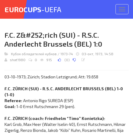
EUROCUPS
-UEFA
Откр
меню
F.C. Z&#252;rich (SUI) - R.S.C.
Anderlecht Brussels (BEL) 1:0
Кубок обладателей кубков
/
1973-74
03-окт, 1973, 14:58
shat1980
0
915
(
0
)
03-10-1973; Zürich; Stadion Letzigrund; Att: 19.658
F.C. ZÜRICH (SUI) - R.S.C. ANDERLECHT BRUSSELS (BEL) 1-0
(1-0)
Referee:
Antonio Rigo SUREDA (ESP)
Goal:
1-0 Ernst Rutschmann 29 (pen).
F.C. ZÜRICH (coach: Friedhelm “Timo” Konietzka):
Karl Grob, Max Heer (Walter Iselin 40), Ernst Rutschmann, Hilmar
Zigerlig, Renzo Bionda, Jakob “Köbi” Kuhn, Rosario Martinelli, Ilija