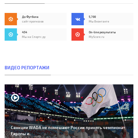
До Футбола
5,700
сайт прогнозов
Мы Вконтакте
454
On-line результаты
Мы на Спортс.ру
MyScore.ru
ВИДЕО РЕПОРТАЖИ
Санкции WADA не помешают России принять чемпионат
Европы и..