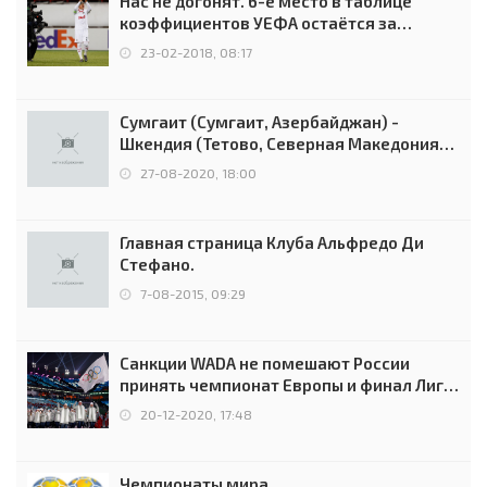
Нас не догонят. 6-е место в таблице
коэффициентов УЕФА остаётся за
Россией
23-02-2018, 08:17
Сумгаит (Сумгаит, Азербайджан) -
Шкендия (Тетово, Северная Македония) -
0:2 (0:0)
27-08-2020, 18:00
Главная страница Клуба Альфредо Ди
Стефано.
7-08-2015, 09:29
Санкции WADA не помешают России
принять чемпионат Европы и финал Лиги
чемпионов.
20-12-2020, 17:48
Чемпионаты мира