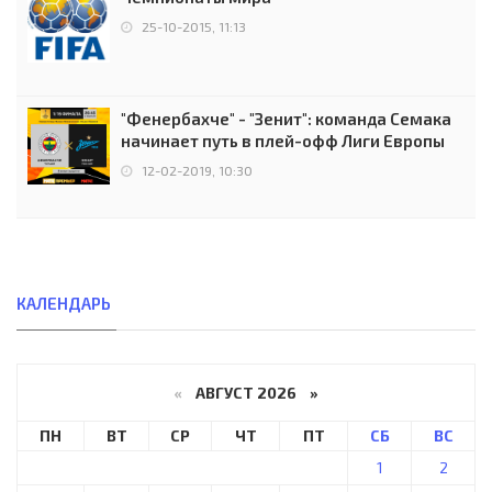
25-10-2015, 11:13
"Фенербахче" - "Зенит": команда Семака
начинает путь в плей-офф Лиги Европы
12-02-2019, 10:30
КАЛЕНДАРЬ
«
АВГУСТ 2026 »
ПН
ВТ
СР
ЧТ
ПТ
СБ
ВС
1
2