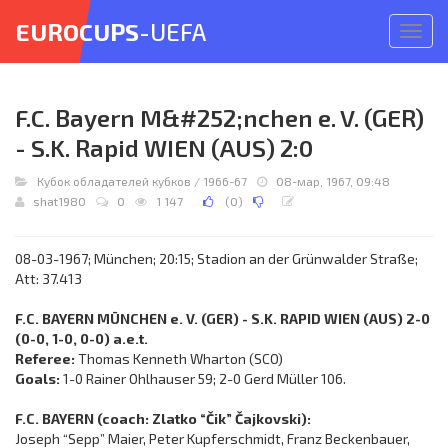
EUROCUPS
-UEFA
Откр
меню
F.C. Bayern M&#252;nchen e. V. (GER)
- S.K. Rapid WIEN (AUS) 2:0
Кубок обладателей кубков
/
1966-67
08-мар, 1967, 09:48
shat1980
0
1 147
(
0
)
08-03-1967; München; 20:15; Stadion an der Grünwalder Straße;
Att: 37.413
F.C. BAYERN MÜNCHEN e. V. (GER) - S.K. RAPID WIEN (AUS) 2-0
(0-0, 1-0, 0-0) a.e.t.
Referee:
Thomas Kenneth Wharton (SCO)
Goals:
1-0 Rainer Ohlhauser 59; 2-0 Gerd Müller 106.
F.C. BAYERN (coach: Zlatko “Čik” Čajkovski):
Joseph “Sepp” Maier, Peter Kupferschmidt, Franz Beckenbauer,