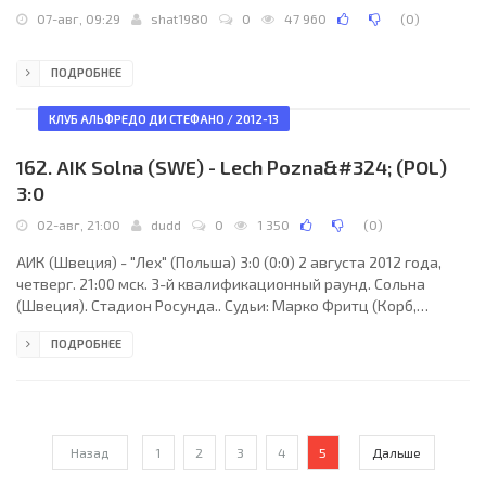
при
07-авг, 09:29
shat1980
0
47 960
(
0
)
ПОДРОБНЕЕ
КЛУБ АЛЬФРЕДО ДИ СТЕФАНО / 2012-13
162. AIK Solna (SWE) - Lech Pozna&#324; (POL)
3:0
02-авг, 21:00
dudd
0
1 350
(
0
)
АИК (Швеция) - "Лех" (Польша) 3:0 (0:0) 2 августа 2012 года,
четверг. 21:00 мск. 3-й квалификационный раунд. Сольна
(Швеция). Стадион Росунда.. Судьи: Марко Фритц (Корб,
Германия), Майк Пикель, Рене Кунслебен (оба - Германия).
ПОДРОБНЕЕ
Резервный: Тобиас Штилер (Германия). "АИК": Иван Турина,
Никлас Бакман, Пер Карлссон, Нильс-Эрик Юханссон, Роберт
Аман-Перссон (Хельги Даниэльссон, 79), Даниэль Шернстрем
(к), Мартин Кайонго-Мутумба, Сельсо Борхес, Мартин
Лоренцон, Даниэль Густавссон (Атакора Лалавеле,
Назад
1
2
3
4
5
Дальше