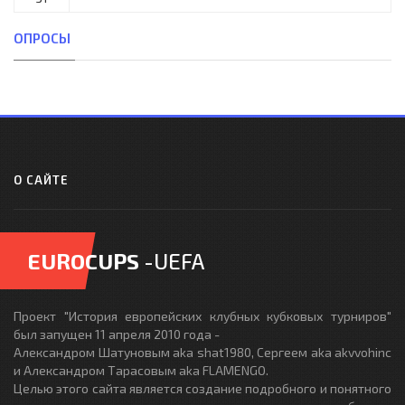
ОПРОСЫ
О САЙТЕ
EUROCUPS
-UEFA
Проект "История европейских клубных кубковых турниров"
был запущен 11 апреля 2010 года -
Александром Шатуновым aka shat1980, Сергеем aka akvvohinc
и Александром Тарасовым aka FLAMENGO.
Целью этого сайта является создание подробного и понятного