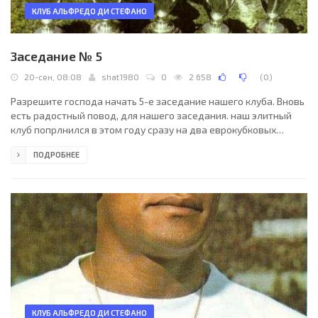
КЛУБ АЛЬФРЕДО ДИ СТЕФАНО
Заседание № 5
20-сен, 08:08
shat1980
0
2 658
(
0
)
Разрешите господа начать 5-е заседание нашего клуба. Вновь
есть радостный повод, для нашего заседания. наш элитный
клуб попрлнился в этом году сразу на два еврокубковых
бомбардира. Да и действующие члены клуба играли и
ПОДРОБНЕЕ
забивали в текущем сезоне. Наше заседание будет разбито на
две части что бы более подробно осветить наших новых
участников. В первой части заседание будет рассказ о
югославском бомбардире Боро Костиче, а во второй части
подробно поговорим о Эйсебио или "черной пантере" одним из
КЛУБ АЛЬФРЕДО ДИ СТЕФАНО