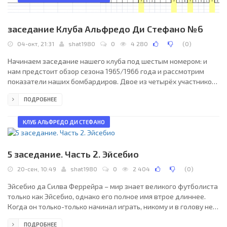
заседание Клуба Альфредо Ди Стефано №6
04-окт, 21:31
shat1980
0
4 280
(
0
)
Начинаем заседание нашего клуба под шестым номером: и
нам предстоит обзор сезона 1965/1966 года и рассмотрим
показатели наших бомбардиров. Двое из четырёх участников
клуба играли, но пополняли только багаж своих игр – голов
ПОДРОБНЕЕ
сам Ди Стефано не забил, как и Боривое Костич. Более того,
каждый из них проводил свои последние матчи в еврокубках.
Повесил свои бутсы на гвоздь и Ференц Пушкаш, но голы он
КЛУБ АЛЬФРЕДО ДИ СТЕФАНО
забивал, изрядно попортил настроение вратарям
голландского Фейеноорда, отгрузив им сразу пять голов!
5 заседание. Часть 2. Эйсебио
20-сен, 10:49
shat1980
0
2 404
(
0
)
Эйсебио да Силва Феррейра – мир знает великого футболиста
только как Эйсебио, однако его полное имя втрое длиннее.
Когда он только-только начинал играть, никому и в голову не
приходило величать полуграмотного негритянского паренька
ПОДРОБНЕЕ
Эйсебио да Сильвой Ферейрой, – тем более что начинал он в