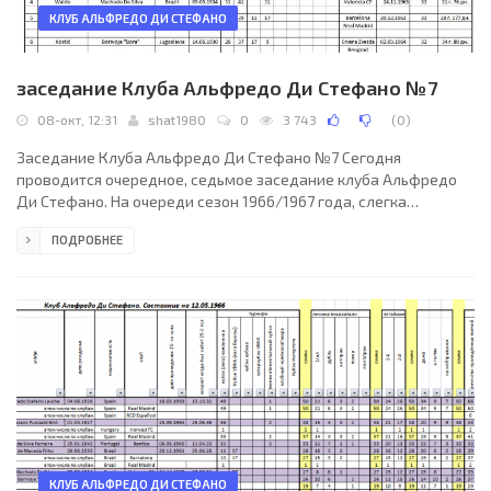
КЛУБ АЛЬФРЕДО ДИ СТЕФАНО
заседание Клуба Альфредо Ди Стефано №7
08-окт, 12:31
shat1980
0
3 743
(
0
)
Заседание Клуба Альфредо Ди Стефано №7 Сегодня
проводится очередное, седьмое заседание клуба Альфредо
Ди Стефано. На очереди сезон 1966/1967 года, слегка
«обделённый вниманием» бомбардиров. Улучшил свой
ПОДРОБНЕЕ
голевой баланс Эйсебио, забив четыре гола, что не помогло
ему достать в общем зачёте Ференца Пушкаша. У Эйсебио на
счету стало уже 37 голов, до венгра оставался ещё один.
Немного больше в плане продвижения вверх по таблице
повезло другому действующему игроку клуба – бразильцу
Валдо. Забив те же
КЛУБ АЛЬФРЕДО ДИ СТЕФАНО