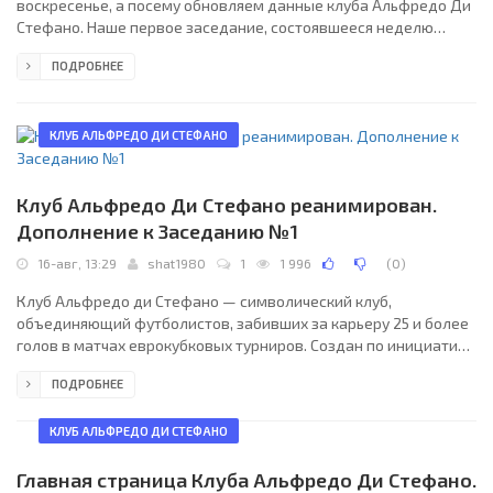
воскресенье, а посему обновляем данные клуба Альфредо Ди
Стефано. Наше первое заседание, состоявшееся неделю
назад, дало старт марафону длиной почти пятьдесят лет. Наш
ПОДРОБНЕЕ
ориентировочный график, по которому мы будем освещать
достижения всех сильнейших бомбардиров еврокубков – год
за неделю, и возможно, нам удастся преодолеть этот
марафон чуточку быстрее – в пятьдесят недель!Дабы не
КЛУБ АЛЬФРЕДО ДИ СТЕФАНО
выбиваться с самого начала из этого графика, рассмотрим
следующий
Клуб Альфредо Ди Стефано реанимирован.
Дополнение к Заседанию №1
16-авг, 13:29
shat1980
1
1 996
(
0
)
Клуб Альфредо ди Стефано — символический клуб,
объединяющий футболистов, забивших за карьеру 25 и более
голов в матчах еврокубковых турниров. Создан по инициативе
авторского коллектива сайта www.eurocups-uefa.ru, у нас
ПОДРОБНЕЕ
будет специальный раздел Клуб Альфредо Ди Стефано Клуб
назван именем футболиста, первым преодолевшим рубеж в
25 забитых мячей в матчах еврокубковых турниров — это
КЛУБ АЛЬФРЕДО ДИ СТЕФАНО
сделал АЛЬФРЕДО ДИ СТЕФАНО - аргентинский нападающий
великого «Реала» образца 50-х годов. Некоторое время назад
Главная страница Клуба Альфредо Ди Стефано.