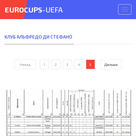
EUROCUPS
-UEFA
Откр
меню
КЛУБ АЛЬФРЕДО ДИ СТЕФАНО
Назад
1
2
3
4
5
Дальше