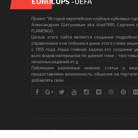
EUROCUPS
-UEFA
Проект "История европейских клубных кубковых турн
Александром Шатуновым aka shat1980, Сергеем a
FLAMENGO.
Целью этого сайта является создание подробног
справочника и не побоимся даже этого слова энци
с 1955 года. Наша главная задача это создание 
всех видов материалов по данной теме - текстовы
печатных изданий ит.д
Публикуем различные мнения, статьи и вид
предоставляем возможность общения на портале
добавлять свои.
© Copyright © 2010-2017. Разработано студией
DLE-THEME.