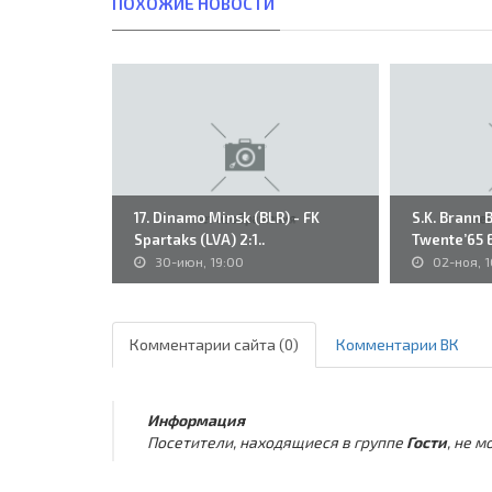
ПОХОЖИЕ НОВОСТИ
17. Dinamo Minsk (BLR) - FK
S.K. Brann 
Spartaks (LVA) 2:1..
Twente’65 E
30-июн, 19:00
02-ноя, 1
Комментарии сайта (0)
Комментарии ВК
Информация
Посетители, находящиеся в группе
Гости
, не 