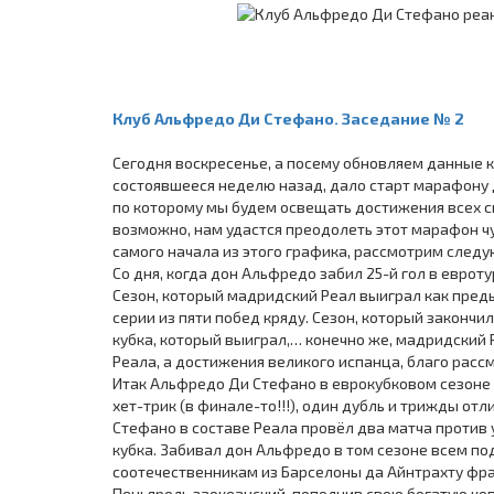
Клуб Альфредо Ди Стефано. Заседание № 2
Сегодня воскресенье, а посему обновляем данные 
состоявшееся неделю назад, дало старт марафону 
по которому мы будем освещать достижения всех с
возможно, нам удастся преодолеть этот марафон чу
самого начала из этого графика, рассмотрим след
Со дня, когда дон Альфредо забил 25-й гол в еврот
Сезон, который мадридский Реал выиграл как пред
серии из пяти побед кряду. Сезон, который закон
кубка, который выиграл,… конечно же, мадридский 
Реала, а достижения великого испанца, благо рассм
Итак Альфредо Ди Стефано в еврокубковом сезоне 1
хет-трик (в финале-то!!!), один дубль и трижды отл
Стефано в составе Реала провёл два матча против
кубка. Забивал дон Альфредо в том сезоне всем п
соотечественникам из Барселоны да Айнтрахту фр
Пеньяроль заокеанский, пополнив свою богатую ко