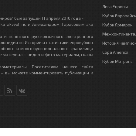
Лига Европы
Кубок Европейс
иров" был запущен 11 апреля 2010 года -
ka akvvohinc и Александром Тарасовым aka
Кубок Ярмарок
Межконтинентал
о и понятного русскоязычного электронного
клопедии по Истории и статистики еврокубков
История чемпио
удобного и многофункционального хранилища
Copa America
е материалы, видео и фото материалы, сканы
Кубок Митропы
еоматериалы. Посетителям нашего сайта
 – вы можете комментировать публикации и
RU
- All Rights Reserved.