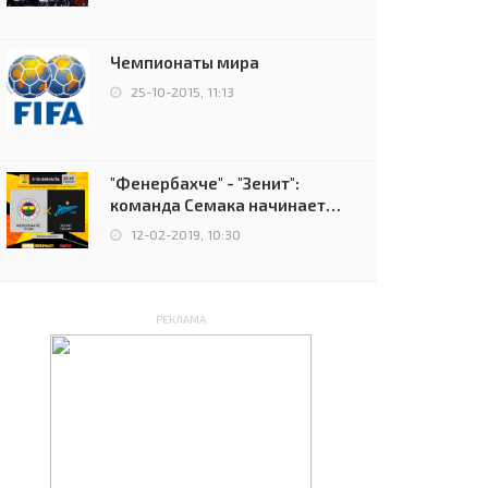
чемпионов.
Чемпионаты мира
25-10-2015, 11:13
"Фенербахче" - "Зенит":
команда Семака начинает
путь в плей-офф Лиги
12-02-2019, 10:30
Европы
РЕКЛАМА