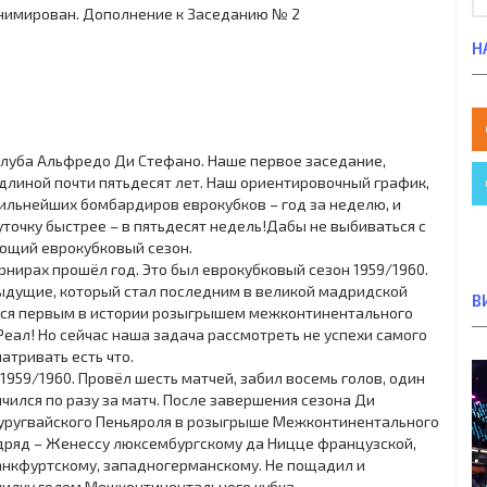
Н
клуба Альфредо Ди Стефано. Наше первое заседание,
длиной почти пятьдесят лет. Наш ориентировочный график,
ильнейших бомбардиров еврокубков – год за неделю, и
точку быстрее – в пятьдесят недель!Дабы не выбиваться с
ующий еврокубковый сезон.
урнирах прошёл год. Это был еврокубковый сезон 1959/1960.
ыдущие, который стал последним в великой мадридской
В
чился первым в истории розыгрышем межконтинентального
Реал! Но сейчас наша задача рассмотреть не успехи самого
атривать есть что.
959/1960. Провёл шесть матчей, забил восемь голов, один
ичился по разу за матч. После завершения сезона Ди
 уругвайского Пеньяроля в розыгрыше Межконтинентального
одряд – Женессу люксембургскому да Ницце французской,
анкфуртскому, западногерманскому. Не пощадил и
пилку голом Межконтинентального кубка.