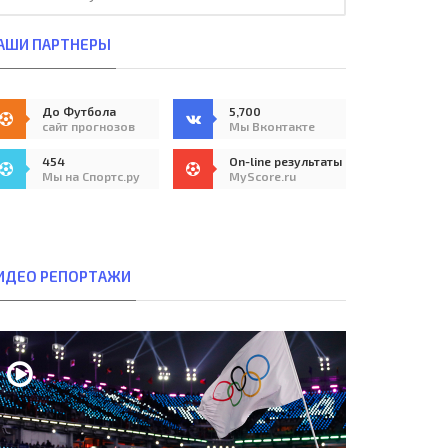
АШИ ПАРТНЕРЫ
До Футбола
5,700
сайт прогнозов
Мы Вконтакте
454
On-line результаты
Мы на Спортс.ру
MyScore.ru
ИДЕО РЕПОРТАЖИ