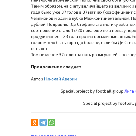
Таким образом, на счету величайшего из великих и
года было уже 37 голов в 37 матчах (коэффициент сч
Чемпионов и один в кубке Межконтинентальном. По
дублей. Подравнял Ди Стефано статистику забитых 
соотношение стало 17/20 пока ещё не в пользу пер
продуктивнее - 23 гола против восьми выездных. Е
голов могло быть гораздо больше, если бы Ди Стеф
пять лет.
Тем не менее 37 голов за пять розыгрышей – все пе
Продолжение следует...
Автор
Николай Аверин
Special project by football group
Лига 
Special project by football