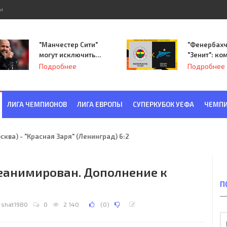
ы
"Манчестер Сити"
"Фенербахч
могут исключить
"Зенит": ко
из Лиги
Семака нач
Подробнее
Подробнее
чемпионов.
путь в пле
Лиги Европ
ЛИГА ЧЕМПИОНОВ
ЛИГА ЕВРОПЫ
СУПЕРКУБОК УЕФА
ЧЕМПИ
ква) - "Красная Заря" (Ленинград) 6:2
еанимирован. Дополнение к
П
shat1980
0
2 140
(
0
)