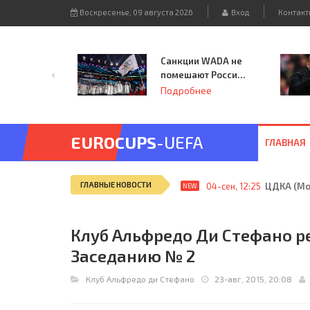
Воскресенье, 09 августа 2026
Вход
Контакт
Санкции WADA не
помешают России
принять
Подробнее
чемпионат
Европы и финал
Лиги чемпионов.
EUROCUPS
-UEFA
ГЛАВНАЯ
ГЛАВНЫЕ НОВОСТИ
04-сен, 12:25
ЦДКА (Мос
NEW
Клуб Альфредо Ди Стефано р
Заседанию № 2
Клуб Альфредо ди Стефано
23-авг, 2015, 20:08