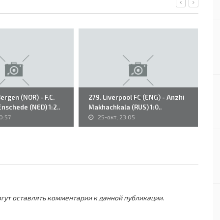
Bergen (NOR) - F.C.
279. Liverpool FC (ENG) - Anzhi
18
nschede (NED) 1:2..
Makhachkala (RUS) 1:0..
WI
0:57
25-окт, 23:05
могут оставлять комментарии к данной публикации.