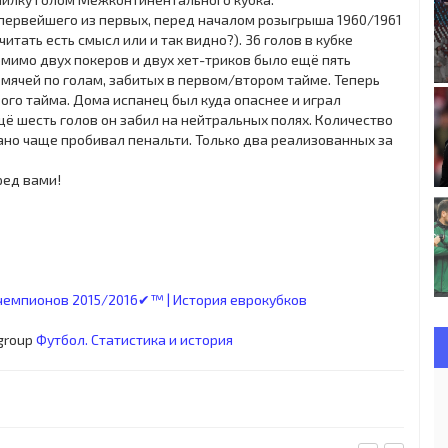
 первейшего из первых, перед началом розыгрыша 1960/1961
итать есть смысл или и так видно?). 36 голов в кубке
мимо двух покеров и двух хет-триков было ещё пять
мячей по голам, забитых в первом/втором тайме. Теперь
вого тайма. Дома испанец был куда опаснее и играл
щё шесть голов он забил на нейтральных полях. Количество
ано чаще пробивал пенальти. Только два реализованных за
ред вами!
чемпионов 2015/2016✔™ | История еврокубков
 group
Футбол. Статистика и история