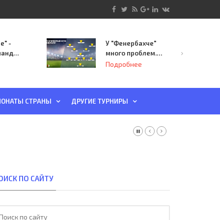
е" -
У "Фенербахче"
манда
много проблем.
инает
Но он опасен для
Подробнее
й-офф
"Зенита"
ы
ОНАТЫ СТРАНЫ
ДРУГИЕ ТУРНИРЫ
ОИСК ПО САЙТУ