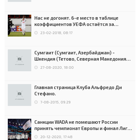
Нас не догонят. 6-е место в таблице
коэффициентов УЕФА остаётся за
Россией
23-02-2018, 08:17
Сумгаит (Сумгаит, Азербайджан) -
Шкендия (Тетово, Северная Македония) -
0:2 (0:0)
27-08-2020, 18:00
Главная страница Клуба Альфредо Ди
Стефано.
7-08-2015, 09:29
Санкции WADA не помешают России
принять чемпионат Европы и финал Лиги
чемпионов.
20-12-2020, 17:48