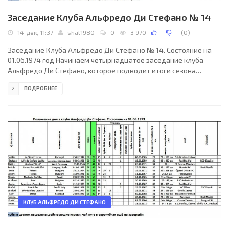
Заседание Клуба Альфредо Ди Стефано № 14
14-дек, 11:37
shat1980
0
3 970
(
0
)
Заседание Клуба Альфредо Ди Стефано № 14. Состояние на
01.06.1974 год Начинаем четырнадцатое заседание клуба
Альфредо Ди Стефано, которое подводит итоги сезона
1973/1974 года. Ознаменовано год был удачным
ПОДРОБНЕЕ
выступлением Герда Мюллера и вступлением в клуб его
соотечественника Юппа Хейнкеса – немцы выстрелили
дуплетом, забив на двоих шестнадцать голов. Последний свой
еврокубковый гол забил лидер клуба португалец Эйсебио, он
отличился в 59-й раз. С одной стороны он ещё больше
оторвался от идущего
КЛУБ АЛЬФРЕДО ДИ СТЕФАНО