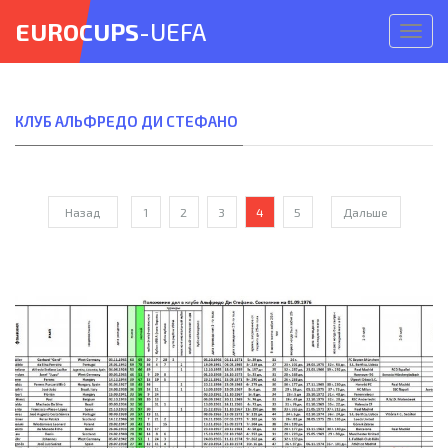
EUROCUPS
-UEFA
Откр
меню
КЛУБ АЛЬФРЕДО ДИ СТЕФАНО
Назад
1
2
3
4
5
Дальше