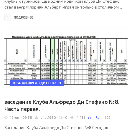
клубных турниров. Ещё одним новичком клуба Ди Стефано
стал венгр Флориан Альберт. Играл он только в столичном
Ференцвароше - в кубке Чемпионов забил 9 голов, в кубке
ПОДРОБНЕЕ
Ярмарок 19. Больше всего забил в сезоне 1966/1967 года – 8
голов, за год до этого в сезоне 1965/1966 на гол меньше – семь
голов. Таким образом, к окончанию сезона 1967/1968 года он в
своём активе имел уже 28 голов, а это ни много ни мало уже
седьмое место бомбардирского рейтинга,
КЛУБ АЛЬФРЕДО ДИ СТЕФАНО
заседание Клуба Альфредо Ди Стефано №8.
Часть первая.
19-окт, 09:58
shat1980
0
4 131
(
0
)
Заседание Клуба Альфредо Ди Стефано №8 Сегодня