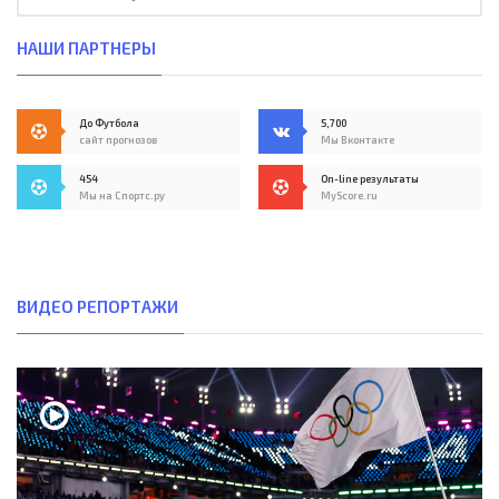
НАШИ ПАРТНЕРЫ
До Футбола
5,700
сайт прогнозов
Мы Вконтакте
454
On-line результаты
Мы на Спортс.ру
MyScore.ru
ВИДЕО РЕПОРТАЖИ