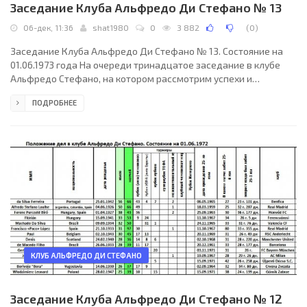
Заседание Клуба Альфредо Ди Стефано № 13
06-дек, 11:36
shat1980
0
3 882
(
0
)
Заседание Клуба Альфредо Ди Стефано № 13. Состояние на
01.06.1973 года На очереди тринадцатое заседание в клубе
Альфредо Стефано, на котором рассмотрим успехи и
достижения участников клуба в сезоне 1972/1973 года.
ПОДРОБНЕЕ
Семидесятые годы набирали ход, на смену кубку Ярмарок
пришёл кубок УЕФА, а сами евротурниры приобретали всё
большую значимость и популярность. Бомбардиры изрядно
пополняли свой багаж, каждый календарный год и
еврокубковый сезон приносил что-то новое и интересное, не
стал исключением и
КЛУБ АЛЬФРЕДО ДИ СТЕФАНО
Заседание Клуба Альфредо Ди Стефано № 12