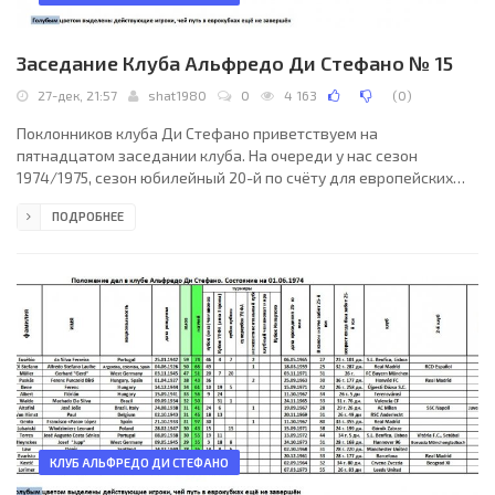
Заседание Клуба Альфредо Ди Стефано № 15
27-дек, 21:57
shat1980
0
4 163
(
0
)
Поклонников клуба Ди Стефано приветствуем на
пятнадцатом заседании клуба. На очереди у нас сезон
1974/1975, сезон юбилейный 20-й по счёту для европейских
клубных турниров. И событий в нём было более
ПОДРОБНЕЕ
предостаточно! Новички и старожилы, тандем немецких
бомбардиров Мюллер-Хейнкес, рывок опытнейшего
Альтафини – пять голов в свои 37 лет и многое другое.
Запасаемся терпением, друзья, впереди много интересного!
КЛУБ АЛЬФРЕДО ДИ СТЕФАНО