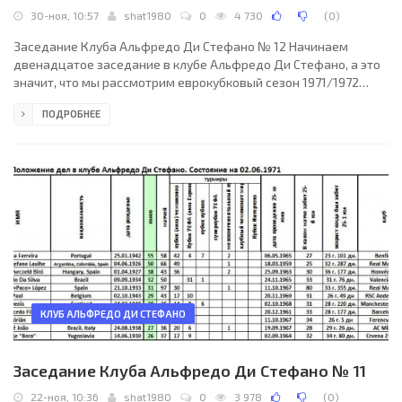
30-ноя, 10:57
shat1980
0
4 730
(
0
)
Заседание Клуба Альфредо Ди Стефано № 12 Начинаем
двенадцатое заседание в клубе Альфредо Ди Стефано, а это
значит, что мы рассмотрим еврокубковый сезон 1971/1972
года. И рассмотреть в нём было что! Самое значимое событие
ПОДРОБНЕЕ
сезона – обилие оформивших прописку в клубе игроков.
Вместе со стартом сезона, уже в первом же раунде членство в
клубе оформили поляк Влодзимеж Леонард Любаньский и
венгр Ференц Бене. Первый выступал за Гурник, второй за
клуб Уйпешт Дожа, оба в то время в Европе преуспевали и,
КЛУБ АЛЬФРЕДО ДИ СТЕФАНО
Заседание Клуба Альфредо Ди Стефано № 11
22-ноя, 10:36
shat1980
0
3 978
(
0
)