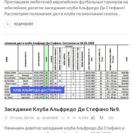
Приглашаем любителей европейских футбольных турниров на
юбилейное десятое заседание клуба Альфредо Ди Стефано!
Рассмотрим положение дел в клубе по окончании сезона
1969/1970. Юбилейный пятнадцатый сезон прошёл под знаком
ПОДРОБНЕЕ
Эйсебио. Бомбардир был в ударе, забив 4 гола в 4-х
проведённых играх. В общем зачёте он хоть и остался на
втором месте между двумя «реальными» бомбардирами Ди
Стефано и Пушкашем, но по количеству голов всё дальше
отдалялся от Пушкаша и всё больше приближался к великому
Ди
КЛУБ АЛЬФРЕДО ДИ СТЕФАНО
Заседание Клуба Альфредо Ди Стефано №9.
07-ноя, 08:06
shat1980
0
4 294
(
0
)
Начинаем девятое заседание клуба Альфредо Ди Стефано и