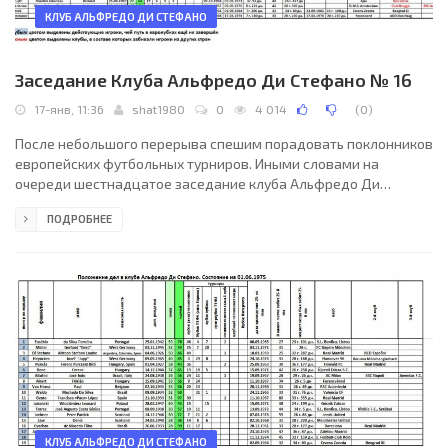
КЛУБ АЛЬФРЕДО ДИ СТЕФАНО
Заседание Клуба Альфредо Ди Стефано № 16
17-янв, 11:36
shat1980
0
4 014
(
0
)
После небольшого перерыва спешим порадовать поклонников
европейских футбольных турниров. Иными словами на
очереди шестнадцатое заседание клуба Альфредо Ди
Стефано, приуроченное к окончанию футбольного сезона
ПОДРОБНЕЕ
1975/1976. Итак позади очередной сезон, насыщенный
событиями до предела. Немецкое трио бомбардиров
(Мюллер-Хейнкес-Лёр) снова сделало солидное голевое
пополнение (причём Мюллер вышел на первое место в общем
зачёте среди бомбардиров!), итальянец Альтафини закончил-
таки своё выступление,
КЛУБ АЛЬФРЕДО ДИ СТЕФАНО