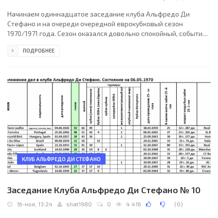
Начинаем одиннадцатое заседание клуба Альфредо Ди
Стефано и на очереди очередной еврокубковый сезон
1970/1971 года. Сезон оказался довольно спокойный, событий
немного, но все весьма и весьма значимые. Самым главным
ПОДРОБНЕЕ
событием стал выход на первое место португальца Эйсебио.
Удачная кандидатура на роль лидера, его Бенфика не только
постоянно и успешно играла в еврокубках, но и строила игру
впереди практически вокруг его одного. Не мудрено, что
являясь ударной силой такого клуба как Бенфика, Эйсебио
КЛУБ АЛЬФРЕДО ДИ СТЕФАНО
Заседание Клуба Альфредо Ди Стефано № 10
16-ноя, 13:24
shat1980
0
4 416
(
0
)