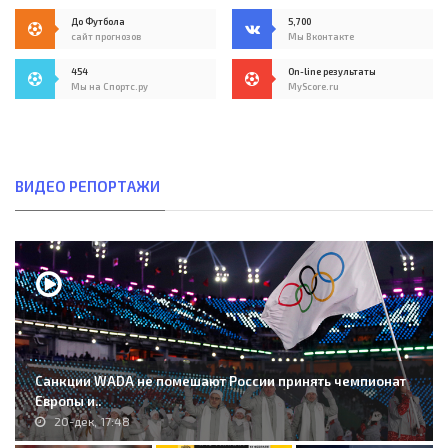
До Футбола
5,700
сайт прогнозов
Мы Вконтакте
454
On-line результаты
Мы на Спортс.ру
MyScore.ru
ВИДЕО РЕПОРТАЖИ
Санкции WADA не помешают России принять чемпионат
Европы и..
20-дек, 17:48