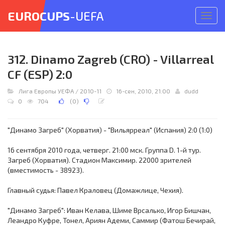
EUROCUPS
-UEFA
Откр
меню
312. Dinamo Zagreb (CRO) - Villarreal
CF (ESP) 2:0
Лига Европы УЕФА
/
2010-11
16-сен, 2010, 21:00
dudd
0
704
(
0
)
"Динамо Загреб" (Хорватия) - "Вильярреал" (Испания) 2:0 (1:0)
16 сентября 2010 года, четверг. 21:00 мск. Группа D. 1-й тур.
Загреб (Хорватия). Стадион Максимир. 22000 зрителей
(вместимость - 38923).
Главный судья: Павел Краловец (Домажлице, Чехия).
"Динамо Загреб": Иван Келава, Шиме Врсалько, Игор Бишчан,
Леандро Куфре, Тонел, Ариян Адеми, Саммир (Фатош Бечирай,