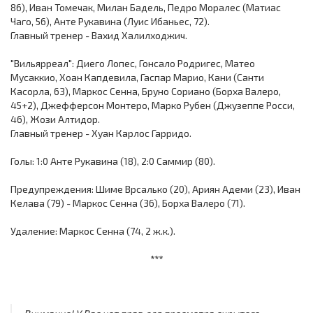
86), Иван Томечак, Милан Бадель, Педро Моралес (Матиас
Чаго, 56), Анте Рукавина (Луис Ибаньес, 72).
Главный тренер - Вахид Халилходжич.
"Вильярреал": Диего Лопес, Гонсало Родригес, Матео
Мусаккио, Хоан Капдевила, Гаспар Марио, Кани (Санти
Касорла, 63), Маркос Сенна, Бруно Сориано (Борха Валеро,
45+2), Джефферсон Монтеро, Марко Рубен (Джузеппе Росси,
46), Жози Алтидор.
Главный тренер - Хуан Карлос Гарридо.
Голы: 1:0 Анте Рукавина (18), 2:0 Саммир (80).
Предупреждения: Шиме Врсалько (20), Ариян Адеми (23), Иван
Келава (79) - Маркос Сенна (36), Борха Валеро (71).
Удаление: Маркос Сенна (74, 2 ж.к.).
***