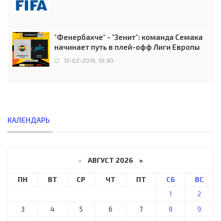
"Фенербахче" - "Зенит": команда Семака
начинает путь в плей-офф Лиги Европы
12-02-2019, 10:30
КАЛЕНДАРЬ
«
АВГУСТ 2026 »
ПН
ВТ
СР
ЧТ
ПТ
СБ
ВС
1
2
3
4
5
6
7
8
9