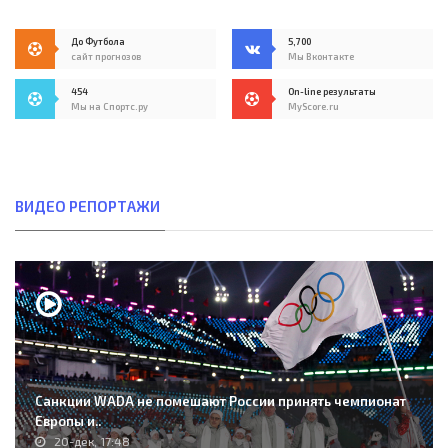
До Футбола
5,700
сайт прогнозов
Мы Вконтакте
454
On-line результаты
Мы на Спортс.ру
MyScore.ru
ВИДЕО РЕПОРТАЖИ
Санкции WADA не помешают России принять чемпионат
Европы и..
20-дек, 17:48