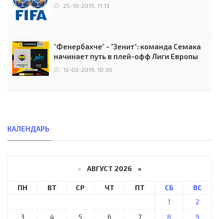
25-10-2015, 11:13
"Фенербахче" - "Зенит": команда Семака
начинает путь в плей-офф Лиги Европы
12-02-2019, 10:30
КАЛЕНДАРЬ
«
АВГУСТ 2026 »
ПН
ВТ
СР
ЧТ
ПТ
СБ
ВС
1
2
3
4
5
6
7
8
9