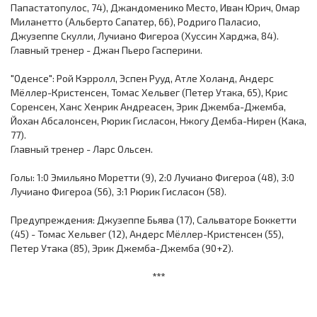
Папастатопулос, 74), Джандоменико Место, Иван Юрич, Омар
Миланетто (Альберто Сапатер, 66), Родриго Паласио,
Джузеппе Скулли, Лучиано Фигероа (Хуссин Харджа, 84).
Главный тренер - Джан Пьеро Гасперини.
"Оденсе": Рой Кэрролл, Эспен Рууд, Атле Холанд, Андерс
Мёллер-Кристенсен, Томас Хельвег (Петер Утака, 65), Крис
Соренсен, Ханс Хенрик Андреасен, Эрик Джемба-Джемба,
Йохан Абсалонсен, Рюрик Гисласон, Нжогу Демба-Нирен (Кака,
77).
Главный тренер - Ларс Ольсен.
Голы: 1:0 Эмильяно Моретти (9), 2:0 Лучиано Фигероа (48), 3:0
Лучиано Фигероа (56), 3:1 Рюрик Гисласон (58).
Предупреждения: Джузеппе Бьява (17), Сальваторе Боккетти
(45) - Томас Хельвег (12), Андерс Мёллер-Кристенсен (55),
Петер Утака (85), Эрик Джемба-Джемба (90+2).
***