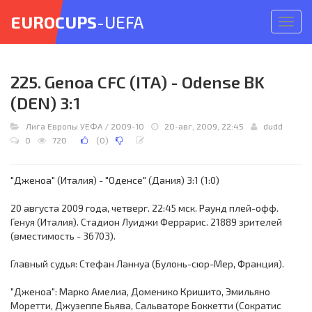
EUROCUPS
-UEFA
Откр
меню
225. Genoa CFC (ITA) - Odense BK
(DEN) 3:1
Лига Европы УЕФА
/
2009-10
20-авг, 2009, 22:45
dudd
0
720
(
0
)
"Дженоа" (Италия) - "Оденсе" (Дания) 3:1 (1:0)
20 августа 2009 года, четверг. 22:45 мск. Раунд плей-офф.
Генуя (Италия). Стадион Луиджи Феррарис. 21889 зрителей
(вместимость - 36703).
Главный судья: Стефан Ланнуа (Булонь-сюр-Мер, Франция).
"Дженоа": Марко Амелиа, Доменико Кришито, Эмильяно
Моретти, Джузеппе Бьява, Сальваторе Боккетти (Сократис