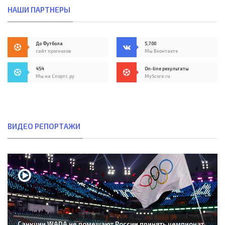
НАШИ ПАРТНЕРЫ
До Футбола
5,700
сайт прогнозов
Мы Вконтакте
454
On-line результаты
Мы на Спортс.ру
MyScore.ru
ВИДЕО РЕПОРТАЖИ
Санкции WADA не помешают России принять чемпионат