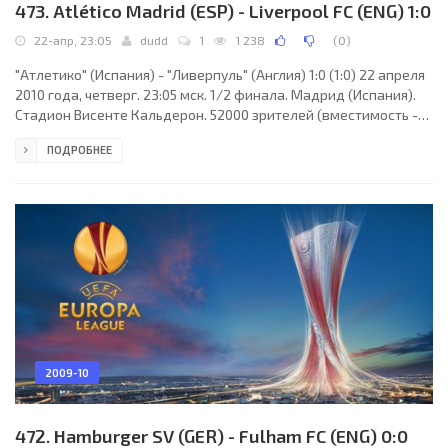
473. Atlético Madrid (ESP) - Liverpool FC (ENG) 1:0
22-апр, 23:05
dudd
1
1 238
(
0
)
"Атлетико" (Испания) - "Ливерпуль" (Англия) 1:0 (1:0) 22 апреля
2010 года, четверг. 23:05 мск. 1/2 финала. Мадрид (Испания).
Стадион Висенте Кальдерон. 52000 зрителей (вместимость -
54851). Главный судья: Лоран Дюамель (Руан, Франция).
ПОДРОБНЕЕ
"Атлетико": Давид де Хеа, Антонио Лопес, Томаш Уйфалуши,
Альваро Домингес, Луис Переа, Рауль Гарсия, Хосе Хурадо,
Пауло Ассунсао, Хосе Антонио Рейес (Игнасио Камачо, 90+2),
Симау (Хуан Валера, 78), Диего Форлан (Эдуардо Сальвио, 85).
Главный тренер - Кике Санчес
2009-10
472. Hamburger SV (GER) - Fulham FC (ENG) 0:0