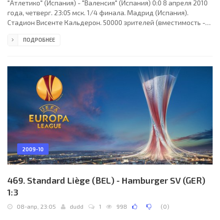
"Атлетико" (Испания) - "Валенсия" (Испания) 0:0 8 апреля 2010
года, четверг. 23:05 мск. 1/4 финала. Мадрид (Испания).
Стадион Висенте Кальдерон. 50000 зрителей (вместимость -
54851). Главный судья: Флориан Майер (Бургдорф, Германия).
ПОДРОБНЕЕ
"Атлетико": Давид де Хеа, Антонио Лопес, Гутьеррес Хуанито,
Томаш Уйфалуши, Альваро Домингес, Рауль Гарсия, Пауло
Ассунсао, Хосе Антонио Рейес (Хосе Хурадо, 46), Симау, Диего
Форлан (Игнасио Камачо, 84), Серхио Агуэро (Эдуардо
Сальвио, 90+5). Главный тренер - Кике
2009-10
469. Standard Liège (BEL) - Hamburger SV (GER)
1:3
08-апр, 23:05
dudd
1
998
(
0
)