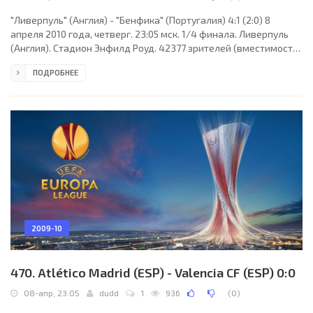
"Ливерпуль" (Англия) - "Бенфика" (Португалия) 4:1 (2:0) 8
апреля 2010 года, четверг. 23:05 мск. 1/4 финала. Ливерпуль
(Англия). Стадион Энфилд Роуд. 42377 зрителей (вместимость
- 45362). Главный судья: Бьорн Куйперс (Олдензал,
ПОДРОБНЕЕ
Нидерланды). "Ливерпуль": Пепе Рейна, Глен Джонсон,
Даниэль Аггер, Сотириос Кирьякос, Джейми Каррагер, Стивен
Джеррард (Альберто Аквилани, 88), Йосси Бенаюн (Набиль
Эль-Жар, 90+1), Хавьер Маскерано, Лукас Лейва, Фернандо
Торрес (Давид Н´Гог, 86), Дирк Кюйт. Главный тренер
2009-10
470. Atlético Madrid (ESP) - Valencia CF (ESP) 0:0
08-апр, 23:05
dudd
1
936
(
0
)