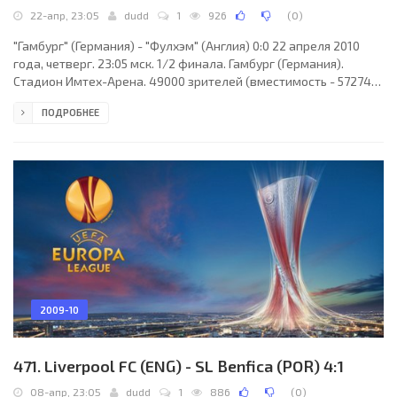
22-апр, 23:05
dudd
1
926
(
0
)
"Гамбург" (Германия) - "Фулхэм" (Англия) 0:0 22 апреля 2010
года, четверг. 23:05 мск. 1/2 финала. Гамбург (Германия).
Стадион Имтех-Арена. 49000 зрителей (вместимость - 57274).
Главный судья: Клаус Бу Ларсен (Оденсе, Дания). "Гамбург":
ПОДРОБНЕЕ
Франк Рост, Йорис Матейсен, Деннис Аого, Жером Боатенг, Ги
Демель (Томас Ринкон, 82), Зе Роберто, Давид Яролим, Петр
Троховски, Джонатан Питройпа, Хосе Паоло Герреро (Младен
Петрич, 72), Руд ван Нистелрой. Главный тренер - Бруно
Лаббадиа. "Фулхэм": Марк Шварцер,
2009-10
471. Liverpool FC (ENG) - SL Benfica (POR) 4:1
08-апр, 23:05
dudd
1
886
(
0
)