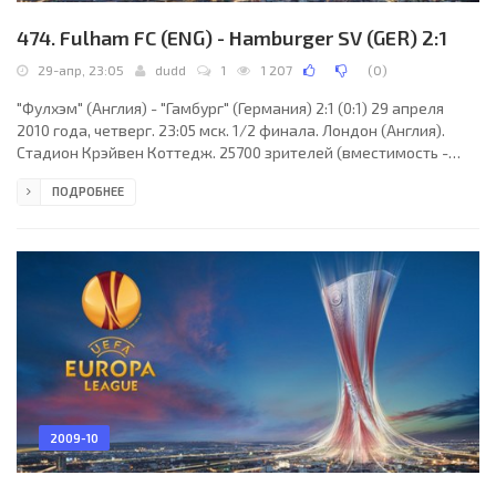
474. Fulham FC (ENG) - Hamburger SV (GER) 2:1
29-апр, 23:05
dudd
1
1 207
(
0
)
"Фулхэм" (Англия) - "Гамбург" (Германия) 2:1 (0:1) 29 апреля
2010 года, четверг. 23:05 мск. 1/2 финала. Лондон (Англия).
Стадион Крэйвен Коттедж. 25700 зрителей (вместимость -
25700). Главный судья: Джюнейт Чакыр (Стамбул, Турция).
ПОДРОБНЕЕ
"Фулхэм": Марк Шварцер, Пол Кончески, Джон Пейнтсил (Эрик
Невланд, 75), Бреде Хангеланн, Аарон Хьюз, Золтан Гера,
Дэнни Мёрфи, Дэмьен Дафф, Диксон Этуху, Саймон Дэвис,
Бобби Замора (Клинт Дэмпси, 58). Главный тренер - Рой
Ходжсон. "Гамбург": Франк Рост, Йорис
2009-10