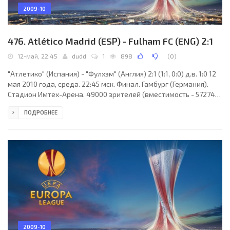
2009-10
476. Atlético Madrid (ESP) - Fulham FC (ENG) 2:1
12-май, 22:45
dudd
1
898
(
0
)
"Атлетико" (Испания) - "Фулхэм" (Англия) 2:1 (1:1, 0:0) д.в. 1:0 12
мая 2010 года, среда. 22:45 мск. Финал. Гамбург (Германия).
Стадион Имтех-Арена. 49000 зрителей (вместимость - 57274).
Главный судья: Никола Риццоли (Болонья, Италия). "Атлетико":
ПОДРОБНЕЕ
Давид де Хеа, Антонио Лопес, Томаш Уйфалуши, Альваро
Домингес, Луис Переа, Рауль Гарсия, Пауло Ассунсао, Хосе
Антонио Рейес (Эдуардо Сальвио, 78), Симау (Хосе Хурадо, 68),
Диего Форлан, Серхио Агуэро (Хуан Валера, 119). Главный
тренер - Кике Санчес
2009-10