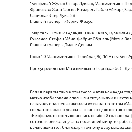
"Бенфика": Жулио Сезар, Луизао, Максимильяно Пере
Франсиско Хави Гарсия, Рамирес, Пабло Аймар (Кар
Савиола (Эдер Луис, 88).
Главный тренер - Жорже Жезус.
"Марсель": Стив Манданда, Тайе Тайво, Сулейман Д
Гонсалес, Стефан Мбиа, Фабрис Обриэль (Матье Валь
Главный тренер - Дидье Дешам.
Голы: 1:0 Максимильяно Перейра (76), 1:1 Атем Бен-А
Предупреждения: Максимильяно Перейра (66) - Лучо 
Если в первом тайме отчётного матча команды соз
матча изобиловала опасными ситуациями и нестан
поначалу опаснее атаковали хозяева, но потом «Ма
создав несколько реальных шансов для взятия вор
«Бенфики», воспользовавшись ошибкой голкипера 
сотряс перекладину, а на последней минуте сработ
важнейший гол, благодаря точному дару вышедшем