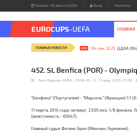
Четверг, 06 августа 2026
Вход
Контакты
EUROCUPS
-UEFA
ГЛАВНАЯ
ГЛАВНЫЕ НОВОСТИ
04-сен, 12:25
ЦДКА (Мос
NEW
452. SL Benfica (POR) - Olympiq
Лига Европы УЕФА
/
2009-10
11-мар, 2010, 23:05
"Бенфика" (Португалия) - "Марсель" (Франция) 1:1 (0:
11 марта 2010 года, четверг. 23:05 мск. 1/8 финала.
(вместимость - 65647).
Главный судья: Феликс Брих (Мюнхен, Германия).