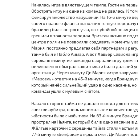
Началась игра в вялотекущем темпе. Гости на первы
Обострять игру ни одна из команд не рвалась. К то
фиксируя множество нарушений. На 16-й минуте ве
своего правого фланга выполнил точную передачу н
бразилец бил с острого угла, но с убойной позици
грешили в точности передач. Зрители активно подг
центре поля и не позволяли создавать моменты у 
Мария, постоянно предлагая себя партнёрам и рег
тайме был и Пабло Аймар. А вот Хавьер Савиола иг
сорокапятиминутке команды взорвали игру тремя 
великолепно обыграл защитника и бил в дальний у
аргентинца. Через минуту Ди Мария хитро закручив
«Марсель» ответил на 45-й минуте, когда Брандау 
который нанёс сильнейший удар в одно касание, но
команды ушли с нулевым счётом.
Начало второго тайма не давало повода для оптим
свистки арбитра, вновь минимальное количество уд
жёсткости было с избытком. На 63-й минуте Бранд
прострел на Ньянга, который бил в одно касание в
Жёлтые карточки с середины тайма стали частым я
77-й минуте «Бенфика» открыла счёт. Ди Мария под