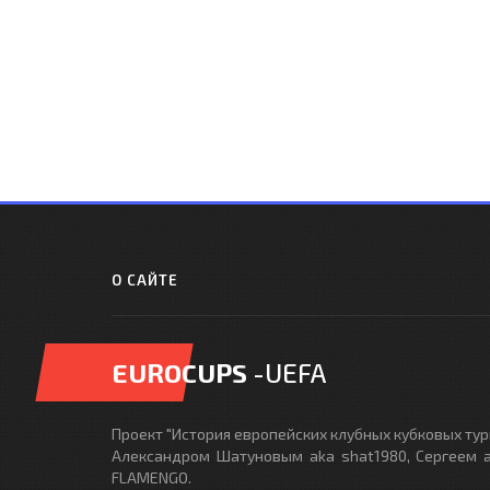
О САЙТЕ
EUROCUPS
-UEFA
Проект "История европейских клубных кубковых турн
Александром Шатуновым aka shat1980, Сергеем a
FLAMENGO.