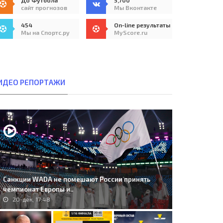
До Футбола
5,700
сайт прогнозов
Мы Вконтакте
454
On-line результаты
Мы на Спортс.ру
MyScore.ru
ИДЕО РЕПОРТАЖИ
Санкции WADA не помешают России принять
чемпионат Европы и..
20-дек, 17:48