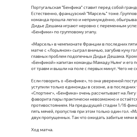
Португальская "Бенфика" ставит перед собой гран
Естественно, французский "Марсель" тоже. Группов
команда прошла легко и непринуждённо, обыгрывая
Дидье Дешама играют неровно с переменным успех
«Бенфики» по групповому этапу.
«Марсель» в чемпионате Франции в последних пят
матче с «Лорьяном» сыграл вничью, загубив кучу г
главных проблем подопечных Дидье Дешама. Кроме 
«Бенфикой» капитан команды Мамаду Ньянг и его п
от травм и вышли на поле с первых минут. Чего не
Если говорить о «Бенфике», то она уверенной пост
уступили только единожды в сезоне, а в последних
«Спортинг», «Бенфика» очень рассчитывает на Лигу
фаворита пары практически невозможно и остаётс
противостоянием. На предыдущей стадии 1/16 фина
пять мячей, пропустив при этом только один гол. «М
двух пропущенных. Так что ожидать забитые мячи в
Ход матча.