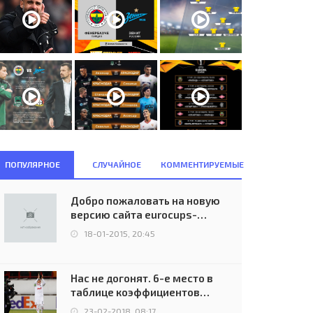
ПОПУЛЯРНОЕ
СЛУЧАЙНОЕ
КОММЕНТИРУЕМЫЕ
Добро пожаловать на новую
версию сайта eurocups-
uefa.ru
18-01-2015, 20:45
Нас не догонят. 6-е место в
таблице коэффициентов
УЕФА остаётся за Россией
23-02-2018, 08:17