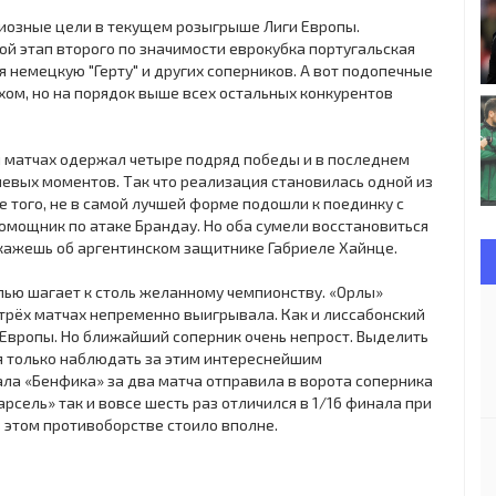
диозные цели в текущем розыгрыше Лиги Европы.
ой этап второго по значимости еврокубка португальская
 немецкую "Герту" и других соперников. А вот подопечные
ом, но на порядок выше всех остальных конкурентов
и матчах одержал четыре подряд победы и в последнем
олевых моментов. Так что реализация становилась одной из
того, не в самой лучшей форме подошли к поединку с
омощник по атаке Брандау. Но оба сумели восстановиться
 скажешь об аргентинском защитнике Габриеле Хайнце.
упью шагает к столь желанному чемпионству. «Орлы»
 трёх матчах непременно выигрывала. Как и лиссабонский
 Европы. Но ближайший соперник очень непрост. Выделить
я только наблюдать за этим интереснейшим
ла «Бенфика» за два матча отправила в ворота соперника
арсель» так и вовсе шесть раз отличился в 1/16 финала при
 этом противоборстве стоило вполне.