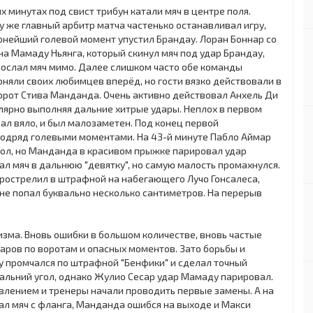
х минутах под свист трибун катали мяч в центре поля.
му же главный арбитр матча частенько останавливал игру,
рнейший голевой момент упустил Брандау. Лоран Боннар со
а Мамаду Ньянга, который скинул мяч под удар Брандау,
и послал мяч мимо. Далее слишком часто обе команды
оняли своих любимцев вперёд, но гости вязко действовали в
ворот Стива Манданда. Очень активно действовал Анхель Ди
улярно выполняя дальние хитрые удары. Неплох в первом
рал вяло, и был малозаметен. Под конец первой
подряд голевыми моментами. На 43-й минуте Пабло Аймар
гол, но Манданда в красивом прыжке парировал удар
ал мяч в дальнюю "девятку", но самую малость промахнулся.
прострелил в штрафной на набегающего Лучо Гонсалеса,
 не попал буквально несколько сантиметров. На перерыв
изма. Вновь ошибки в большом количестве, вновь частые
аров по воротам и опасных моментов. Зато борьбы и
ау промчался по штрафной "Бенфики" и сделал точный
 дальний угол, однако Жулио Сесар удар Мамаду парировал.
влением и тренеры начали проводить первые замены. А на
ал мяч с фланга, Манданда ошибся на выходе и Макси