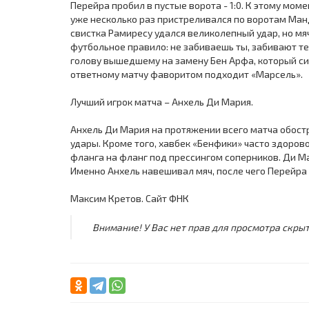
Перейра пробил в пустые ворота - 1:0. К этому мо
уже несколько раз пристреливался по воротам Ман
свистка Рамиресу удался великолепный удар, но мя
футбольное правило: не забиваешь ты, забивают те
голову вышедшему на замену Бен Арфа, который сил
ответному матчу фаворитом подходит «Марсель».
Лучший игрок матча – Анхель Ди Мария.
Анхель Ди Мария на протяжении всего матча обостр
удары. Кроме того, хавбек «Бенфики» часто здоро
фланга на фланг под прессингом соперников. Ди Ма
Именно Анхель навешивал мяч, после чего Перейра 
Максим Кретов. Сайт ФНК
Внимание! У Вас нет прав для просмотра скрыт