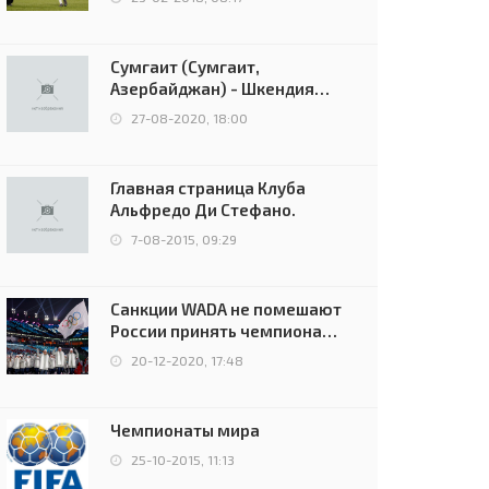
Сумгаит (Сумгаит,
Азербайджан) - Шкендия
(Тетово, Северная
27-08-2020, 18:00
Македония) - 0:2 (0:0)
Главная страница Клуба
Альфредо Ди Стефано.
7-08-2015, 09:29
Санкции WADA не помешают
России принять чемпионат
Европы и финал Лиги
20-12-2020, 17:48
чемпионов.
Чемпионаты мира
25-10-2015, 11:13