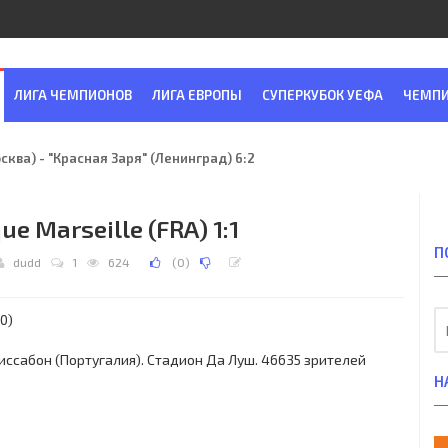
ЛИГА ЧЕМПИОНОВ
ЛИГА ЕВРОПЫ
СУПЕРКУБОК УЕФА
ЧЕМПИ
ква) - "Красная Заря" (Ленинград) 6:2
ue Marseille (FRA) 1:1
П
dudd
1
624
(
0
)
0)
 Лиссабон (Португалия). Стадион Да Луш. 46635 зрителей
Н