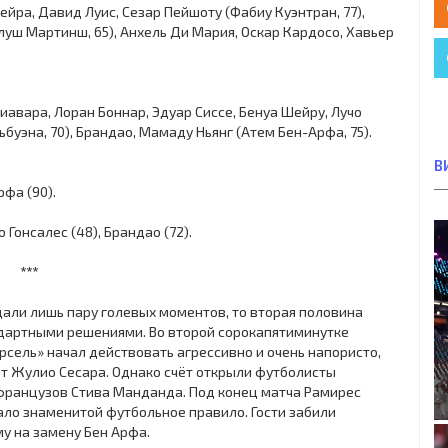
йра, Давид Луис, Сезар Пейшоту (Фабиу Куэнтран, 77),
луш Мартинш, 65), Анхель Ди Мария, Оскар Кардосо, Хавьер
иавара, Лоран Боннар, Эдуар Сиссе, Бенуа Шейру, Лучо
буэна, 70), Брандао, Мамаду Ньянг (Атем Бен-Арфа, 75).
В
рфа (90).
Гонсалес (48), Брандао (72).
***
дали лишь пару голевых моментов, то вторая половина
дартными решениями. Во второй сорокапятиминутке
рсель» начал действовать агрессивно и очень напористо,
от Жулио Сесара. Однако счёт открыли футболисты
французов Стива Манданда. Под конец матча Рамирес
ало знаменитой футбольное правило. Гости забили
у на замену Бен Арфа.