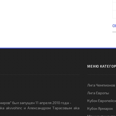
О
МЕНЮ КАТЕГО
Лига Чемпионов
Лига Европы
Кубок Европейс
иров" был запущен 11 апреля 2010 года -
ka akvvohinc и Александром Тарасовым aka
Кубок Ярмарок