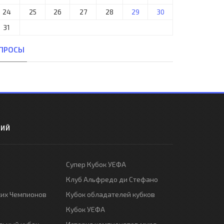
24
25
26
27
28
29
30
31
ПРОСЫ
РИЙ
Супер Кубок УЕФА
Клуб Альфредо ди Стефано
ких Чемпионов
Кубок обладателей кубков
Кубок УЕФА