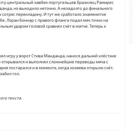
менту центральный хавбек португальцев бразилец Рамирес
данда, но выходило неточно. А незадолго до финального
ч сотряс перекладину. И тут же сработало знаменитое
бе. Лоран Боннар с правого фланга подал мяч точно на
ьным ударом головой сравнял счёт в матче. Теперь к
ял игру у ворот Стива Манданда, нанося дальний хлёсткие
во открывался и выполнял сложнейшие переводы мяча с
рия постарался и в моменте, когда хозяева открыли счёт.
забил гол.
ого текста.