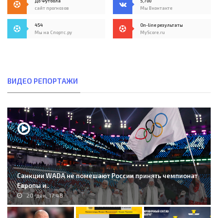
До Футбола
5,700
сайт прогнозов
Мы Вконтакте
454
On-line результаты
Мы на Спортс.ру
MyScore.ru
ВИДЕО РЕПОРТАЖИ
Санкции WADA не помешают России принять чемпионат
Европы и..
20-дек, 17:48