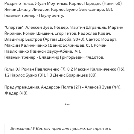
Родриго Тельо, Жуан Моутинью, Карлос Паредес (Нани, 60),
Янник Джалу, Лиедсон, Карлос Буэно (Александро, 68).
Главный тренер - Паулу Бенту.
"Спартак": Алексей Зуев, Жедер, Мартин Штранцль, Мартин
Йиранек, Роман Шишкин, Егор Титов, Радослав Ковач,
Владимир Быстров (Артём Дзюба, 90+3), Сантос Моцарт,
Максим Калиниченко (Денис Бояринцев, 65), Роман
Павлюченко (Квинси Овусу-Абейе, 74).
Главный тренер - Владимир Григорьевич Федотов.
Голы: 0:1 Роман Павлюченко (7), 0:2 Максим Калиниченко (16),
1:2 Карлос Буэно (31), 1:3 Денис Бояринцев (89).
Предупреждения: Андерсон Полга (21) - Алексей Зуев (44),
Жедер (48).
***
Внимание! У Вас нет прав для просмотра скрытого