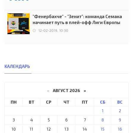
"Фенербахче" - "Зенит": команда Семака
начинает путь в плей-офф Лиги Европы
12-02-2019, 10:30
КАЛЕНДАРЬ
«
АВГУСТ 2026 »
ПН
ВТ
СР
ЧТ
ПТ
СБ
ВС
1
2
3
4
5
6
7
8
9
10
11
12
13
14
15
16