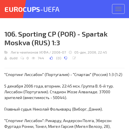
EUROCUPS
-UEFA
Откр
меню
106. Sporting CP (POR) - Spartak
Moskva (RUS) 1:3
Лига чемпионов УЕФА
/
2006-07
05-дек, 2006, 22:45
dudd
0
744
(
0
)
"Спортинг Лиссабон" (Португалия) - "Спартак" (Россия) 1:3 (1:2)
5 декабря 2006 года, вторник. 22:45 мск. Группа B. 6-й тур.
Лиссабон (Португалия). Стадион Жозе Алваладе. 37000
зрителей (вместимость - 50044).
Главный судья: Николай Фолькварц (Виборг, Дания).
"Спортинг Лиссабон": Рикарду, Андерсон Полга, Эберсон
Фуртадо Ронни, Тонел, Мигел Гарсия (Мигел Велозу, 28),