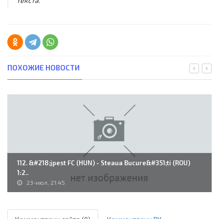
текста.
ПОХОЖИЕ НОВОСТИ
112. &#218;jpest FC (HUN) - Steaua Bucure&#351;ti (ROU)
1:2..
23-июл, 21:45