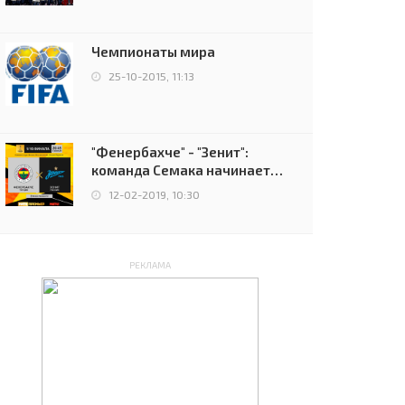
чемпионов.
Чемпионаты мира
25-10-2015, 11:13
"Фенербахче" - "Зенит":
команда Семака начинает
путь в плей-офф Лиги
12-02-2019, 10:30
Европы
РЕКЛАМА