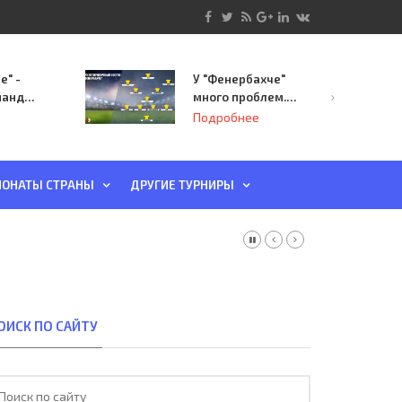
е" -
У "Фенербахче"
манда
много проблем.
инает
Но он опасен для
Подробнее
й-офф
"Зенита"
ы
ОНАТЫ СТРАНЫ
ДРУГИЕ ТУРНИРЫ
ОИСК ПО САЙТУ