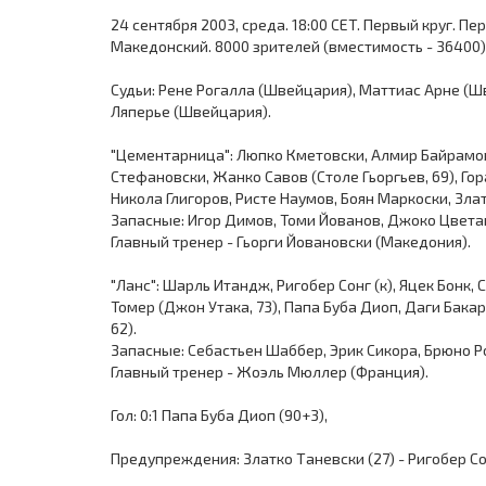
24 сентября 2003, среда. 18:00 CET. Первый круг. П
Македонский. 8000 зрителей (вместимость - 36400)
Судьи: Рене Рогалла (Швейцария), Маттиас Арне (
Ляперье (Швейцария).
"Цементарница": Люпко Кметовски, Алмир Байрамов
Стефановски, Жанко Савов (Столе Гьоргьев, 69), Гор
Никола Глигоров, Ристе Наумов, Боян Маркоски, Зла
Запасные: Игор Димов, Томи Йованов, Джоко Цвета
Главный тренер - Гьорги Йовановски (Македония).
"Ланс": Шарль Итандж, Ригобер Сонг (к), Яцек Бонк
Томер (Джон Утака, 73), Папа Буба Диоп, Даги Бака
62).
Запасные: Себастьен Шаббер, Эрик Сикора, Брюно Р
Главный тренер - Жоэль Мюллер (Франция).
Гол: 0:1 Папа Буба Диоп (90+3),
Предупреждения: Златко Таневски (27) - Ригобер Сон