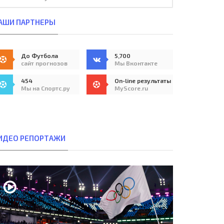
АШИ ПАРТНЕРЫ
До Футбола
5,700
сайт прогнозов
Мы Вконтакте
454
On-line результаты
Мы на Спортс.ру
MyScore.ru
ИДЕО РЕПОРТАЖИ