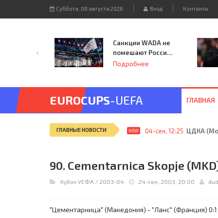
Суббота, 08 августа 2026
Вход
Контакты
Санкции WADA не
помешают России
принять
Подробнее
чемпионат
Европы и финал
Лиги чемпионов.
EUROCUPS
-UEFA
ГЛАВНАЯ
ГЛАВНЫЕ НОВОСТИ
04-сен, 12:25
ЦДКА (Мос
NEW
90. Cementarnica Skopje (MKD) 
Кубок УЕФА
/
2003-04
24-сен, 2003, 20:00
du
"Цементарница" (Македония) - "Ланс" (Франция) 0:1 