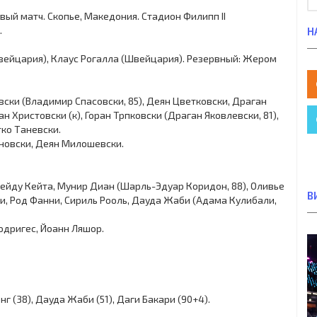
ервый матч. Скопье, Македония. Стадион Филипп II
.
Н
Швейцария), Клаус Рогалла (Швейцария). Резервный: Жером
ски (Владимир Спасовски, 85), Деян Цветковски, Драган
ан Христовски (к), Горан Трпковски (Драган Яковлевски, 81),
тко Таневски.
новски, Деян Милошевски.
, Сейду Кейта, Мунир Диан (Шарль-Эдуар Коридон, 88), Оливье
В
ри, Род Фанни, Сириль Рооль, Дауда Жаби (Адама Кулибали,
одригес, Йоанн Ляшор.
г (38), Дауда Жаби (51), Даги Бакари (90+4).