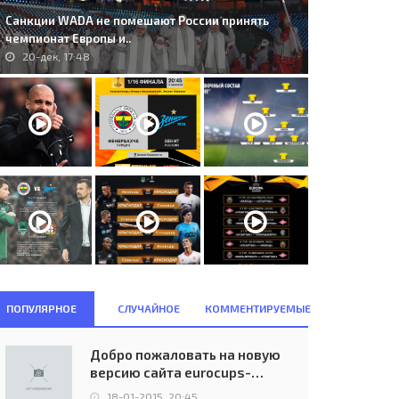
Санкции WADA не помешают России принять
чемпионат Европы и..
20-дек, 17:48
ПОПУЛЯРНОЕ
СЛУЧАЙНОЕ
КОММЕНТИРУЕМЫЕ
Добро пожаловать на новую
версию сайта eurocups-
6. AZ Alkmaar (NED) -
30. Vikingur (FRO) - FC Daugava
uefa.ru
lencia CF (ESP) 2:1..
(LVA) 2:1..
18-01-2015, 20:45