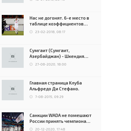
29-мар, 23:05
03-июл, 22:00
Нас не догонят. 6-е место в
таблице коэффициентов
УЕФА остаётся за Россией
23-02-2018, 08:17
Сумгаит (Сумгаит,
Азербайджан) - Шкендия
(Тетово, Северная
27-08-2020, 18:00
Македония) - 0:2 (0:0)
Главная страница Клуба
Альфредо Ди Стефано.
7-08-2015, 09:29
Санкции WADA не помешают
России принять чемпионат
Европы и финал Лиги
20-12-2020, 17:48