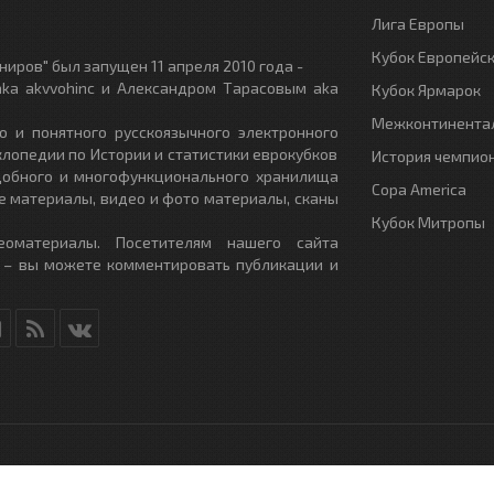
Лига Европы
Кубок Европейс
иров" был запущен 11 апреля 2010 года -
ka akvvohinc и Александром Тарасовым aka
Кубок Ярмарок
Межконтинентал
о и понятного русскоязычного электронного
клопедии по Истории и статистики еврокубков
История чемпио
удобного и многофункционального хранилища
Copa America
е материалы, видео и фото материалы, сканы
Кубок Митропы
еоматериалы. Посетителям нашего сайта
 – вы можете комментировать публикации и
RU
- All Rights Reserved.