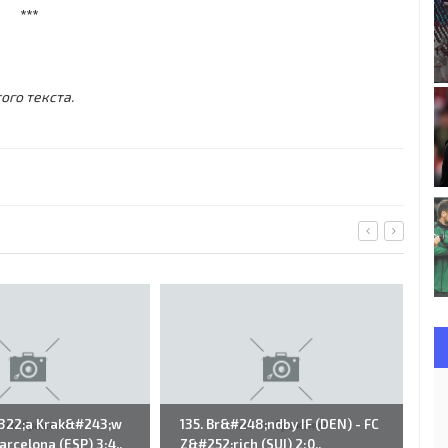
***
ого текста.
322;a Krak&#243;w
135. Br&#248;ndby IF (DEN) - FC
46
Barcelona (ESP) 3:4..
Z&#252;rich (SUI) 2:0..
Va