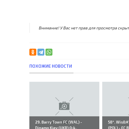
Внимание! У Вас нет прав для просмотра скрыт
ПОХОЖИЕ НОВОСТИ
29. Barry Town FC (WAL) -
58*. Wis&#
Dinamo Kiev (UKR) 0:4..
(POL) - FC 