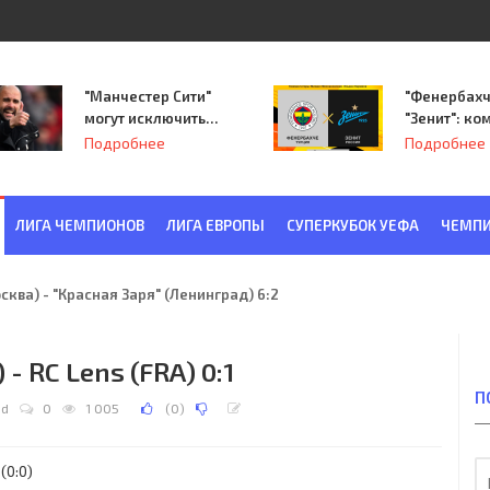
"Манчестер Сити"
"Фенербахч
могут исключить
"Зенит": ко
из Лиги
Семака нач
Подробнее
Подробнее
чемпионов.
путь в пле
Лиги Европ
ЛИГА ЧЕМПИОНОВ
ЛИГА ЕВРОПЫ
СУПЕРКУБОК УЕФА
ЧЕМПИ
ква) - "Красная Заря" (Ленинград) 6:2
- RC Lens (FRA) 0:1
П
dd
0
1 005
(
0
)
(0:0)