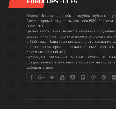
EUROCUPS
-UEFA
Проект "История европейских клубных кубковых турн
Александром Шатуновым aka shat1980, Сергеем a
FLAMENGO.
Целью этого сайта является создание подробног
справочника и не побоимся даже этого слова энци
с 1955 года. Наша главная задача это создание 
всех видов материалов по данной теме - текстовы
печатных изданий ит.д
Публикуем различные мнения, статьи и вид
предоставляем возможность общения на портале
добавлять свои.
© Copyright © 2010-2017. Разработано студией
DLE-THEME.