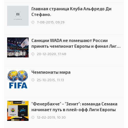
Главная страница Клуба Альфредо Ди
Стефано.
7-08-2015, 09:29
Санкции WADA не помешают России
принять чемпионат Европы и финал Лиги
чемпионов.
20-12-2020, 17:48
Чемпионаты мира
25-10-2015, 11:13
"Фенербахче" - "Зенит": команда Семака
начинает путь в плей-офф Лиги Европы
12-02-2019, 10:30