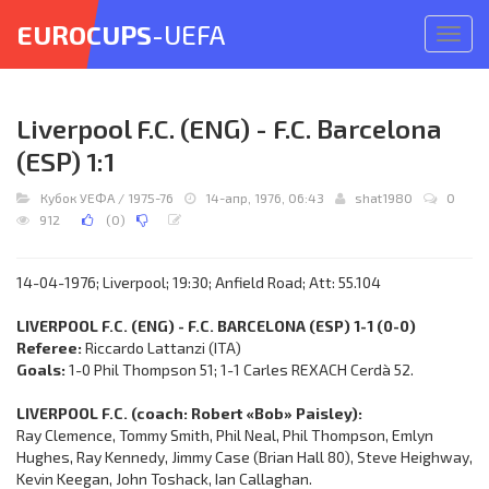
EUROCUPS
-UEFA
Откр
меню
Liverpool F.C. (ENG) - F.C. Barcelona
(ESP) 1:1
Кубок УЕФА
/
1975-76
14-апр, 1976, 06:43
shat1980
0
912
(
0
)
14-04-1976; Liverpool; 19:30; Anfield Road; Att: 55.104
LIVERPOOL F.C. (ENG) - F.C. BARCELONA (ESP) 1-1 (0-0)
Referee:
Riccardo Lattanzi (ITA)
Goals:
1-0 Phil Thompson 51; 1-1 Carles REXACH Cerdà 52.
LIVERPOOL F.C. (coach: Robert «Bob» Paisley):
Ray Clemence, Tommy Smith, Phil Neal, Phil Thompson, Emlyn
Hughes, Ray Kennedy, Jimmy Case (Brian Hall 80), Steve Heighway,
Kevin Keegan, John Toshack, Ian Callaghan.