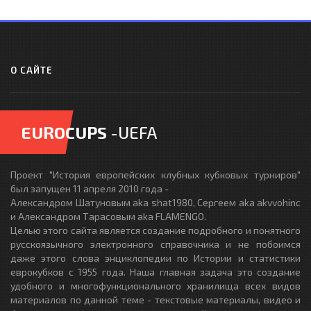
О САЙТЕ
EUROCUPS
-UEFA
Проект "История европейских клубных кубковых турниров"
был запущен 11 апреля 2010 года -
Александром Шатуновым aka shat1980, Сергеем aka akvvohinc
и Александром Тарасовым aka FLAMENGO.
Целью этого сайта является создание подробного и понятного
русскоязычного электронного справочника и не побоимся
даже этого слова энциклопедии по Истории и статистики
еврокубков с 1955 года. Наша главная задача это создание
удобного и многофункционального хранилища всех видов
материалов по данной теме - текстовые материалы, видео и