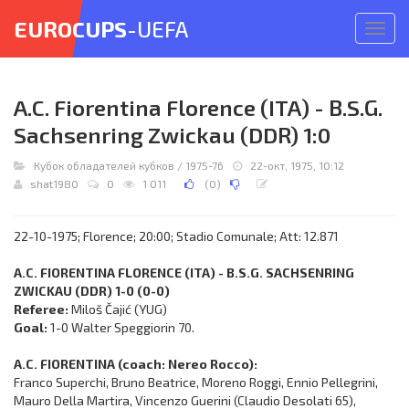
EUROCUPS
-UEFA
Откр
меню
A.C. Fiorentina Florence (ITA) - B.S.G.
Sachsenring Zwickau (DDR) 1:0
Кубок обладателей кубков
/
1975-76
22-окт, 1975, 10:12
shat1980
0
1 011
(
0
)
22-10-1975; Florence; 20:00; Stadio Comunale; Att: 12.871
A.C. FIORENTINA FLORENCE (ITA) - B.S.G. SACHSENRING
ZWICKAU (DDR) 1-0 (0-0)
Referee:
Miloš Čajić (YUG)
Goal:
1-0 Walter Speggiorin 70.
A.C. FIORENTINA (coach: Nereo Rocco):
Franco Superchi, Bruno Beatrice, Moreno Roggi, Ennio Pellegrini,
Mauro Della Martira, Vincenzo Guerini (Claudio Desolati 65),