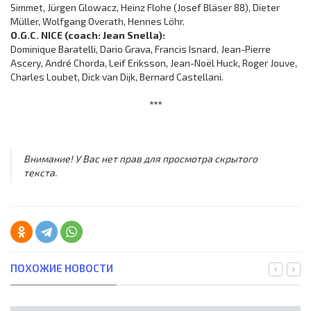
Simmet, Jürgen Glowacz, Heinz Flohe (Josef Bläser 88), Dieter
Müller, Wolfgang Overath, Hennes Löhr.
O.G.C. NICE (coach: Jean Snella):
Dominique Baratelli, Dario Grava, Francis Isnard, Jean-Pierre
Ascery, André Chorda, Leif Eriksson, Jean-Noёl Huck, Roger Jouve,
Charles Loubet, Dick van Dijk, Bernard Castellani.
***
Внимание! У Вас нет прав для просмотра скрытого
текста.
ПОХОЖИЕ НОВОСТИ