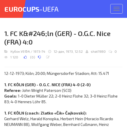
EUROCUPS
-UEFA
Откр
меню
1. FC K&#246;ln (GER) - O.G.C. Nice
(FRA) 4:0
Кубок УЕФА
/
1973-74
12-дек, 1973, 12:52
shat1980
0
1 120
(
0
)
12-12-1973; Köln; 20:00; Müngersdorfer Stadion; Att: 15.471
1. FC KÖLN (GER) - O.G.C. NICE (FRA) 4-0 (2-0)
Referee:
John Wright Paterson (SCO)
Goals:
1-0 Dieter Müller 22; 2-0 Heinz Flohe 32; 3-0 Heinz Flohe
83; 4-0 Hennes Löhr 85.
1. FC KÖLN (coach: Zlatko «Čik» Čajkovski):
Gerhard Welz, Harald Konopka, Herbert Hein (Horacio Ricardo
NEUMANN 88), Wolfgang Weber, Bernhard Cullmann, Heinz