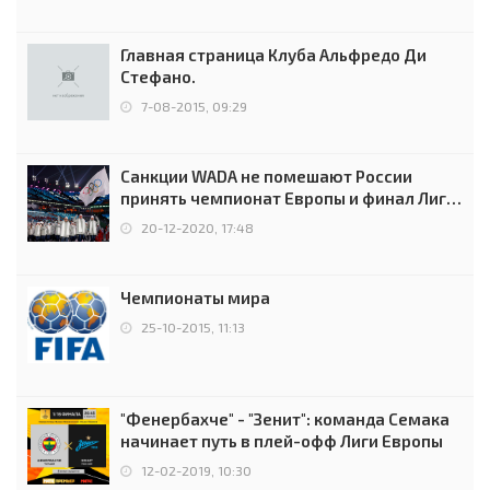
Главная страница Клуба Альфредо Ди
Стефано.
7-08-2015, 09:29
Санкции WADA не помешают России
принять чемпионат Европы и финал Лиги
чемпионов.
20-12-2020, 17:48
Чемпионаты мира
25-10-2015, 11:13
"Фенербахче" - "Зенит": команда Семака
начинает путь в плей-офф Лиги Европы
12-02-2019, 10:30