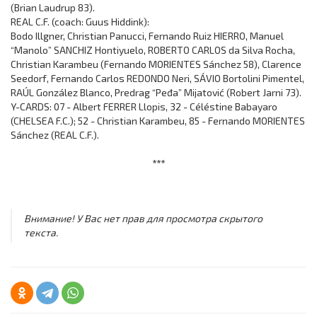
(Brian Laudrup 83).
REAL C.F. (coach: Guus Hiddink):
Bodo Illgner, Christian Panucci, Fernando Ruiz HIERRO, Manuel
“Manolo” SANCHIZ Hontiyuelo, ROBERTO CARLOS da Silva Rocha,
Christian Karambeu (Fernando MORIENTES Sánchez 58), Clarence
Seedorf, Fernando Carlos REDONDO Neri, SÁVIO Bortolini Pimentel,
RAÚL González Blanco, Predrag “Peđa” Mijatović (Robert Jarni 73).
Y-CARDS: 07 - Albert FERRER Llopis, 32 - Céléstine Babayaro
(CHELSEA F.C.); 52 - Christian Karambeu, 85 - Fernando MORIENTES
Sánchez (REAL C.F.).
***
Внимание! У Вас нет прав для просмотра скрытого
текста.