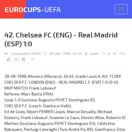
EUROCUPS
-UEFA
Откр
меню
42. Chelsea FC (ENG) - Real Madrid
(ESP) 1:0
Суперкубок УЕФА
28-авг, 1998, 22:45
dudd
0
774
(
0
)
28-08-1998; Monaco (Monaco); 20:45; Srade Louis II; Att: 11.589
CHELSEA F.C. LONDON (ENG) - REAL MADRID C.F. (ESP) 1-0 (0-0)
MVP MATCH: Frank Leboeuf.
Referee: Marc Batta (FRA)
Goal: 1-0 Gustavo Augusto POYET Domínguez 82.
CHELSEA F.C. (coach: Gianluca Vialli):
Ed de Goeij, Albert FERRER Llopis, Marcel Desailly, Michael
Duberry, Frank Leboeuf, Graeme Le Saux, Dennis Wise, Roberto Di
Matteo (Gustavo Augusto POYET Domínguez 63), Céléstine
Babayaro, Pierluigi Casiraghi (Tore André Flo 89), Gianfranco Zola