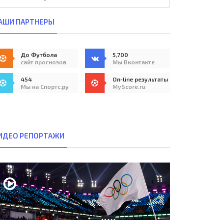
АШИ ПАРТНЕРЫ
До Футбола
5,700
сайт прогнозов
Мы Вконтакте
454
On-line результаты
Мы на Спортс.ру
MyScore.ru
ИДЕО РЕПОРТАЖИ