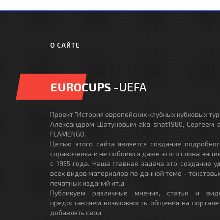
О САЙТЕ
EUROCUPS
-UEFA
Проект "История европейских клубных кубковых турн
Александром Шатуновым aka shat1980, Сергеем a
FLAMENGO.
Целью этого сайта является создание подробног
справочника и не побоимся даже этого слова энци
с 1955 года. Наша главная задача это создание 
всех видов материалов по данной теме - текстовы
печатных изданий ит.д
Публикуем различные мнения, статьи и вид
предоставляем возможность общения на портале
добавлять свои.