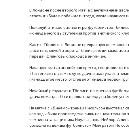
В Лондоне после второго матча с англичанами засл
ответил: «Будем побеждать тогда, когда научимся иг
Пожалуй, эти две оценки игры футболистов тбилис
их неудачного выступления против английского клу
Как и в Тбилиси, в Лондоне прекрасную возможност
а все пять мячей в ворота тбилисских динамовцев 
передач фланговых проходов англичан.
Накануне матча английская пресса, специалисты и
«Тоттенхэм» в этом году неудачно выступает в чем
пятнадцатое место, отставая от лидера первой групп
Ничейный результат в Тбилиси, по мнению футболь
удача команды. Он и вселял надежду на более успе
На матче с «Динамо» тренер Никольсон выставил св
команды была произведена лишь незначительная п
чемпионата защитника Ноулса занял Нейлор. А ли
большие надежды футболистом Макгратом. По собс