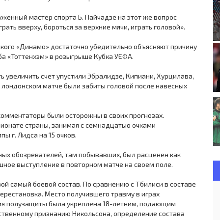
уженный мастер спорта Б. Пайчадзе на этот же вопрос
рать вверху, бороться за верхние мячи, играть головой».
ского «Динамо» достаточно убедительно объясняют причину
ба «Тоттенхэм» в розыгрыше Кубка УЕФА.
ь увеличить счет упустили Эбралидзе, Кипиани, Хурцилава,
в лондонском матче были забиты головой после навесных
 комментаторы были осторожны в своих прогнозах.
пионате страны, занимая с семнадцатью очками
ы г. Лидса на 15 очков.
ных обозревателей, там побывавших, был расценен как
шное выступление в повторном матче на своем поле.
ой самый боевой состав. По сравнению с Тбилиси в составе
ерестановка. Место получившего травму в играх
ния полузащиты была укреплена 18-летним, подающим
твенному признанию Никольсона, определение состава