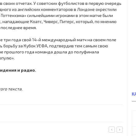
в своих отчетах. У советских футболистов в первую очередь
одного из английских комментаторов в Лондоне окрестили
 «Тоттенхэма» сильнейшими игроками в этом матче были
, нападающие Коатс, Чиверс, Питерс, который, по мнению
 последнее время.
ие три года свой 14-й международный матч на своем поле
ь борьбу за Кубок УЕФА, подтвердив тем самым свою
оне прошлого года команда дошла до полуфинала
рпулю».
идения и радио.
ого текста.
К