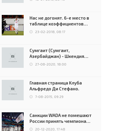
Нас не догонят. 6-е место в
таблице коэффициентов
УЕФА остаётся за Россией
23-02-2018, 08:17
Сумгаит (Сумгаит,
Азербайджан) - Шкендия
(Тетово, Северная
27-08-2020, 18:00
Македония) - 0:2 (0:0)
Главная страница Клуба
Альфредо Ди Стефано.
7-08-2015, 09:29
Санкции WADA не помешают
России принять чемпионат
Европы и финал Лиги
20-12-2020, 17:48