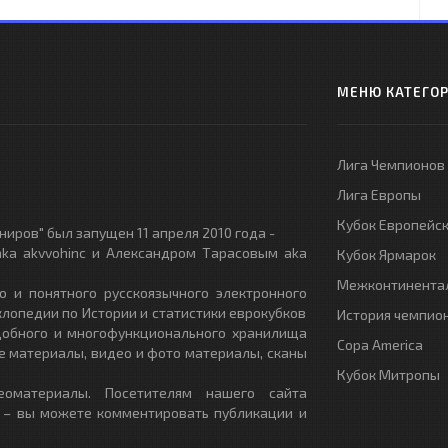
МЕНЮ КАТЕГО
Лига Чемпионов
Лига Европы
Кубок Европейс
иров" был запущен 11 апреля 2010 года -
ka akvvohinc и Александром Тарасовым aka
Кубок Ярмарок
Межконтинентал
о и понятного русскоязычного электронного
клопедии по Истории и статистики еврокубков
История чемпио
удобного и многофункционального хранилища
Copa America
е материалы, видео и фото материалы, сканы
Кубок Митропы
еоматериалы. Посетителям нашего сайта
 – вы можете комментировать публикации и