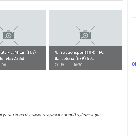
le F.C. Milan (ITA) -
4. Trabzonspor (TUR) - FC
P&
Honv&#233;d..
Barcelona (ESP) 1:0..
(H
О
0:06
19-сен, 16:30
могут оставлять комментарии к данной публикации.