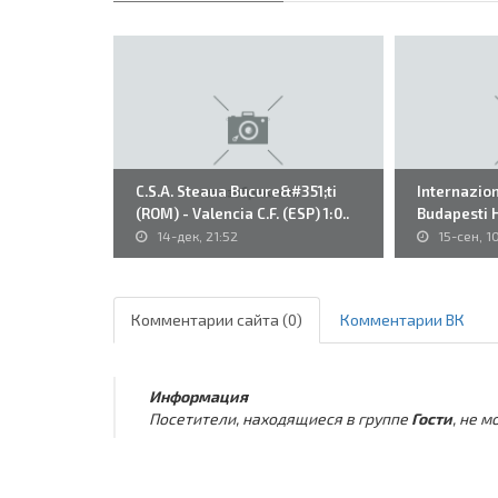
C.S.A. Steaua Bucure&#351;ti
Internaziona
(ROM) - Valencia C.F. (ESP) 1:0..
Budapesti 
14-дек, 21:52
15-сен, 1
Комментарии сайта (0)
Комментарии ВК
Информация
Посетители, находящиеся в группе
Гости
, не 