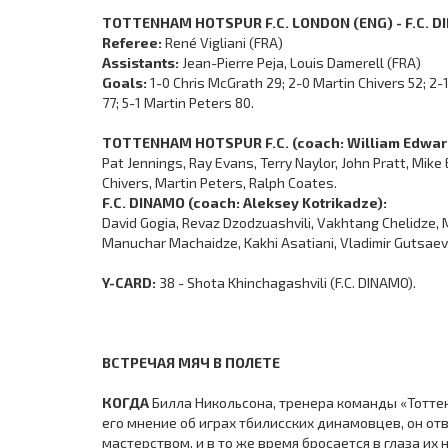
TOTTENHAM HOTSPUR F.C. LONDON (ENG) - F.C. DIN
Referee:
René Vigliani (FRA)
Assistants:
Jean-Pierre Peja, Louis Damerell (FRA)
Goals:
1-0 Chris McGrath 29; 2-0 Martin Chivers 52; 2-
77; 5-1 Martin Peters 80.
TOTTENHAM HOTSPUR F.C. (coach: William Edward
Pat Jennings, Ray Evans, Terry Naylor, John Pratt, Mike
Chivers, Martin Peters, Ralph Coates.
F.C. DINAMO (coach: Aleksey Kotrikadze):
David Gogia, Revaz Dzodzuashvili, Vakhtang Chelidze, 
Manuchar Machaidze, Kakhi Asatiani, Vladimir Gutsaev (L
Y-CARD:
38 - Shota Khinchagashvili (F.C. DINAMO).
ВСТРЕЧАЯ МЯЧ В ПОЛЕТЕ
КОГДА
Билла Никольсона, тренера команды «Тоттен
его мнение об играх тбилисских динамовцев, он 
мастерством, и в то же время бросается в глаза их