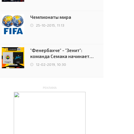
чемпионов.
Чемпионаты мира
25-10-2015, 11:13
"Фенербахче" - "Зенит":
команда Семака начинает
путь в плей-офф Лиги
12-02-2019, 10:30
Европы
РЕКЛАМА