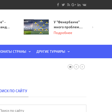
е" -
У "Фенербахче"
манда
много проблем.
инает
Но он опасен для
Подробнее
й-офф
"Зенита"
ы
ОНАТЫ СТРАНЫ
ДРУГИЕ ТУРНИРЫ
ОИСК ПО САЙТУ