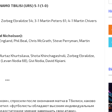
AMO TBILISI (URS) 5-1 (1-0)
Н
1 Zorbeg Ebralidze 54; 3-1 Martin Peters 61; 4-1 Martin Chivers
 Nicholson):
 England, Phil Beal, Chris McGrath, Steve Perryman, Martin
Murtaz Khurtsilava, Shota Khinchagashvili, Zorbeg Ebralidze,
evan Nodia 68), Givi Nodia, David Kipiani.
В
***
хэм», спросили после окончания матча в Тбилиси, каково
ответил: «футболисты обладают высоким индивидуальным
 недостаточное умение завершать свои атаки».