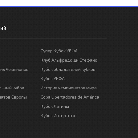
РИЙ
Супер Кубок УЕФА
Клуб Альфредо ди Стефано
ких Чемпионов
Кубок обладателей кубков
Кубок УЕФА
ьный кубок
История чемпионатов мира
натов Европы
Copa Libertadores de América
Кубок Латины
Кубок Интертото