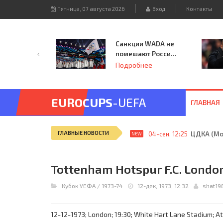
Пятница, 07 августа 2026
Вход
Контакты
Санкции WADA не
помешают России
принять
Подробнее
чемпионат
Европы и финал
Лиги чемпионов.
EUROCUPS
-UEFA
ГЛАВНАЯ
ГЛАВНЫЕ НОВОСТИ
04-сен, 12:25
ЦДКА (Мос
NEW
Tottenham Hotspur F.C. London 
Кубок УЕФА
/
1973-74
12-дек, 1973, 12:32
shat19
12-12-1973; London; 19:30; White Hart Lane Stadium; At