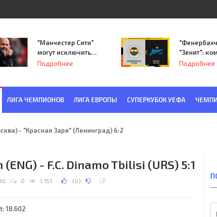
"Манчестер Сити"
"Фенербахч
могут исключить
"Зенит": ко
из Лиги
Семака нач
Подробнее
Подробнее
чемпионов.
путь в пле
Лиги Европ
ЛИГА ЧЕМПИОНОВ
ЛИГА ЕВРОПЫ
СУПЕРКУБОК УЕФА
ЧЕМПИ
ква) - "Красная Заря" (Ленинград) 6:2
(ENG) - F.C. Dinamo Tbilisi (URS) 5:1
П
80
0
1 151
(
0
)
t: 18.602