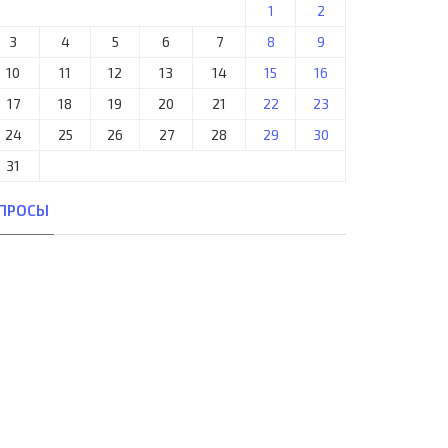
1
2
3
4
5
6
7
8
9
10
11
12
13
14
15
16
17
18
19
20
21
22
23
24
25
26
27
28
29
30
31
#233;csi D&#243;zsa S.C.
65. 1. FC Magdeburg (GDR) -
UN) - Juventus F.C. Torino..
Girondins Bordeaux (FRA) 0:1..
ПРОСЫ
03-дек, 08:03
23-окт, 19:30