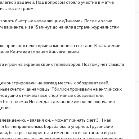
елегкой задачей. Под вопросом стояло участие в матче
ись после травм.
изовать быстрых нападающих «Динамо». После долгих
 варианте, и за 15 минут до начала встречи журналистам
е произвел некоторые изменения в составе. В нападение
тника Кантеладзе занял Хинчагашвили.
 игрой на экранах своих телевизоров. Поэтому нет смысла
демонстрировали, на взгляд местных обозревателей,
пным счетом, динамовцы Тбилиси произвели на английских
инодушно отмечают все спортивные обозреватели.
«Тоттенхэма» Ингленда, сделанное им после окончания
дения.
левидению, - заявил он, - может принять счет 5 : 1 как
был бы неправильным. Борьба была упорной. Грузинские
и, быстры, напористы, и именно это и заставило играть
, что вот уже несколько лет моя команда не демонстрировала