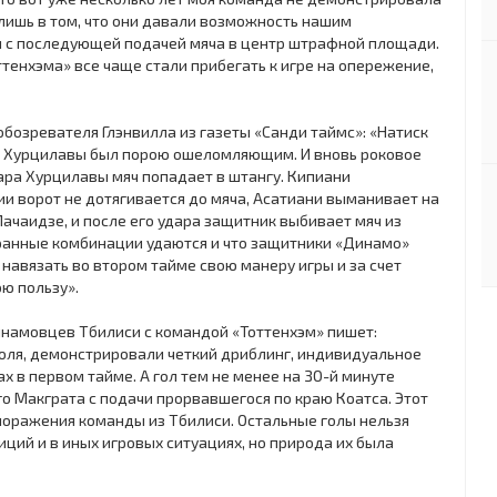
лишь в том, что они давали возможность нашим
 с последующей подачей мяча в центр штрафной площади.
ттенхэма» все чаще стали прибегать к игре на опережение,
обозревателя Глэнвилла из газеты «Санди таймс»: «Натиск
 Хурцилавы был порою ошеломляющим. И вновь роковое
ара Хурцилавы мяч попадает в штангу. Кипиани
ии ворот не дотягивается до мяча, Асатиани выманивает на
Мачаидзе, и после его удара защитник выбивает мяч из
игранные комбинации удаются и что защитники «Динамо»
 навязать во втором тайме свою манеру игры и за счет
ою пользу».
динамовцев Тбилиси с командой «Тоттенхэм» пишет:
оля, демонстрировали четкий дриблинг, индивидуальное
х в первом тайме. А гол тем не менее на ЗО-й минуте
го Макграта с подачи прорвавшегося по краю Коатса. Этот
поражения команды из Тбилиси. Остальные голы нельзя
иций и в иных игровых ситуациях, но природа их была