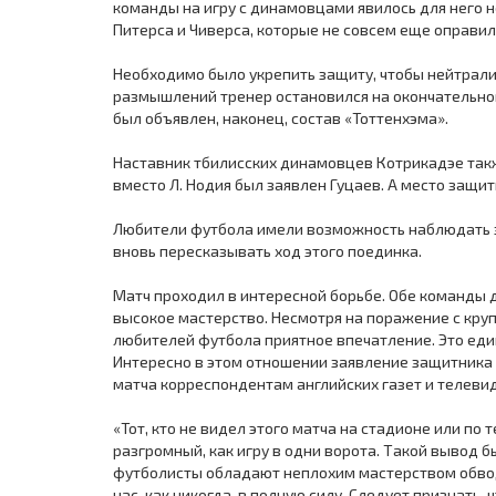
команды на игру с динамовцами явилось для него н
Питерса и Чиверса, которые не совсем еще оправил
Необходимо было укрепить защиту, чтобы нейтрал
размышлений тренер остановился на окончательном
был объявлен, наконец, состав «Тоттенхэма».
Наставник тбилисских динамовцев Котрикадэе такж
вместо Л. Нодия был заявлен Гуцаев. А место защи
Любители футбола имели возможность наблюдать за
вновь пересказывать ход этого поединка.
Матч проходил в интересной борьбе. Обе команды 
высокое мастерство. Несмотря на поражение с кру
любителей футбола приятное впечатление. Это ед
Интересно в этом отношении заявление защитника 
матча корреспондентам английских газет и телеви
«Тот, кто не видел этого матча на стадионе или по те
разгромный, как игру в одни ворота. Такой вывод 
футболисты обладают неплохим мастерством обводк
нас, как никогда, в полную силу. Следует признать