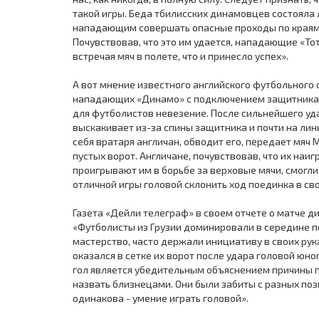
такой игры. Беда тбилисских динамовцев состояла 
нападающим совершать опасные проходы по краям
Почувствовав, что это им удается, нападающие «То
встречая мяч в полете, что и принесло успех».
А вот мнение известного английского футбольного 
нападающих «Динамо» с подключением защитника
для футболистов невезение. После сильнейшего уд
выскакивает из-за спины защитника и почти на лин
себя вратаря англичан, обводит его, передает мяч 
пустых ворот. Англичане, почувствовав, что их на
проигрывают им в борьбе за верховые мячи, смогли
отличной игры головой склонить ход поединка в св
Газета «Дейли телеграф» в своем отчете о матче 
«Футболисты из Грузии доминировали в середине п
мастерство, часто держали инициативу в своих рука
оказался в сетке их ворот после удара головой юно
гол является убедительным объяснением причины 
назвать близнецами. Они были забиты с разных поз
одинакова - умение играть головой».