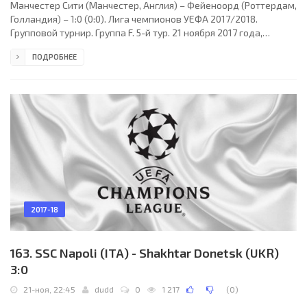
Манчестер Сити (Манчестер, Англия) – Фейеноорд (Роттердам,
Голландия) – 1:0 (0:0). Лига чемпионов УЕФА 2017/2018.
Групповой турнир. Группа F. 5-й тур. 21 ноября 2017 года,
вторник. 20:45 СЕТ. Манчестер, Англия. Дождь. +10°C. Стадион
ПОДРОБНЕЕ
Этихад - Сити оф Манчестер. 43548 зрителей (79 % при
вместимости 55097). Главный арбитр: Иван Кружляк
(Словакия). Ассистенты: Мартин Балко (Словакия), Томаш
Сомолани (Словакия). Резервный арбитр: Роман Слишко
(Словакия). Дополнительные ассистенты арбитра: Петер
2017-18
163. SSC Napoli (ITA) - Shakhtar Donetsk (UKR)
3:0
21-ноя, 22:45
dudd
0
1 217
(
0
)