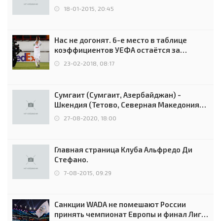
18-01-2015, 20:45
Нас не догонят. 6-е место в таблице
коэффициентов УЕФА остаётся за
Россией
23-02-2018, 08:17
Сумгаит (Сумгаит, Азербайджан) -
Шкендия (Тетово, Северная Македония) -
0:2 (0:0)
27-08-2020, 18:00
Главная страница Клуба Альфредо Ди
Стефано.
7-08-2015, 09:29
Санкции WADA не помешают России
принять чемпионат Европы и финал Лиги