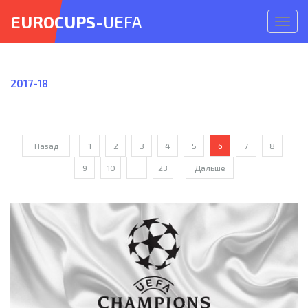
EUROCUPS
-UEFA
Откр
меню
2017-18
Назад
1
2
3
4
5
6
7
8
9
10
...
23
Дальше