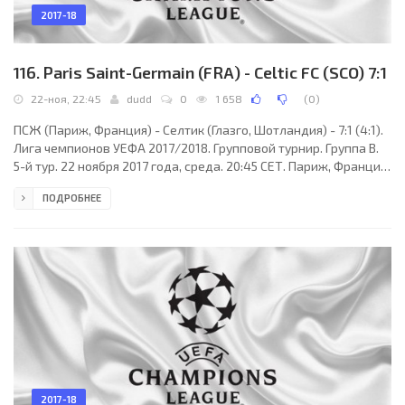
2017-18
116. Paris Saint-Germain (FRA) - Celtic FC (SCO) 7:1
22-ноя, 22:45
dudd
0
1 658
(
0
)
ПСЖ (Париж, Франция) - Селтик (Глазго, Шотландия) - 7:1 (4:1).
Лига чемпионов УЕФА 2017/2018. Групповой турнир. Группа B.
5-й тур. 22 ноября 2017 года, среда. 20:45 СЕТ. Париж, Франция.
Ясно. +12°C. Стадион Парк де Пренс. 46288 зрителей (95 % при
ПОДРОБНЕЕ
вместимости 48713). Главный арбитр: Анастасиос Сидиропулос
(Греция). Ассистенты: Полихронис Костарас (Греция), Лазарос
Димитриадис (Греция). Резервный арбитр: Дамианос
Эфтимиадис (Греция). Дополнительные ассистенты арбитра:
Хараламбос Калогеропулос,
2017-18