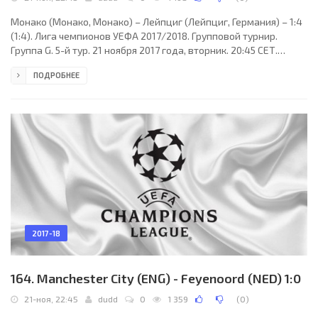
Монако (Монако, Монако) – Лейпциг (Лейпциг, Германия) – 1:4
(1:4). Лига чемпионов УЕФА 2017/2018. Групповой турнир.
Группа G. 5-й тур. 21 ноября 2017 года, вторник. 20:45 СЕТ.
Фонвьей, Монако. Ясно. +11°C. Стадион Луи II. 9029 зрителей (49
ПОДРОБНЕЕ
% при вместимости 18523). Главный арбитр: Альберто Ундиано
Мальенко (Памплона, Испания). Ассистенты: Роберто Алонсо
Фернандес (Испания), Хуан Юсте Хименес (Алькоркон,
Испания). Резервный арбитр: Рауль Кабаньеро Мартинес
(Испания). Дополнительные ассистенты
2017-18
164. Manchester City (ENG) - Feyenoord (NED) 1:0
21-ноя, 22:45
dudd
0
1 359
(
0
)