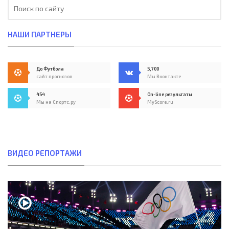
НАШИ ПАРТНЕРЫ
До Футбола
5,700
сайт прогнозов
Мы Вконтакте
454
On-line результаты
Мы на Спортс.ру
MyScore.ru
ВИДЕО РЕПОРТАЖИ