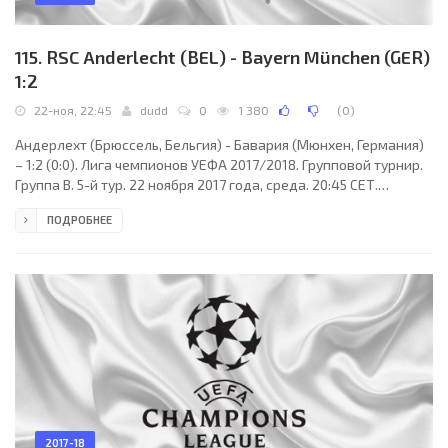
115. RSC Anderlecht (BEL) - Bayern München (GER)
1:2
22-ноя, 22:45
dudd
0
1 380
(
0
)
Андерлехт (Брюссель, Бельгия) - Бавария (Мюнхен, Германия)
– 1:2 (0:0). Лига чемпионов УЕФА 2017/2018. Групповой турнир.
Группа B. 5-й тур. 22 ноября 2017 года, среда. 20:45 СЕТ.
Брюссель, Бельгия. Ясно. +11°C. Стадион Констант ван ден Сток.
ПОДРОБНЕЕ
19753 зрителя (70 % при вместимости 28063). Главный арбитр:
Энтони Тейлор (Уитеншоу, Манчестер, Англия). Ассистенты:
Гари Бесвик (Англия), Адам Нанн (Англия). Резервный арбитр:
Стюарт Барт (Нортгемптоншир, Англия). Дополнительные
помощники рефери: Крейг
2017-18