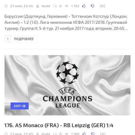
21-ноя, 22:45
dudd
0
1 192
(
0
)
Боруссия (Дортмунд, Германия) - Тоттенхэм Хотспур (Лондон,
Англия) – 1:2 (1:0). Лига чемпионов УЕФА 2017/2018. Групповой
турнир. Группа H. 5-й тур. 21 ноября 2017 года, вторник. 20:45
СЕТ. Дортмунд, Германия. Облачно. +8°C. Стадион Сигнал
ПОДРОБНЕЕ
Идуна Парк. 65849 зрителей (81 % при вместимости 81360).
Главный арбитр: Клеман Турпен (Улинс, Франция). Ассистенты:
Николя Дано (Франция), Сириль Гренгор (Франция). Резервный
арбитр: Хишам Закрани (Франция). Дополнительные
ассистенты арбитра: Рюдди Бюке,
2017-18
176. AS Monaco (FRA) - RB Leipzig (GER) 1:4
21-ноя, 22:45
dudd
0
1 168
(
0
)