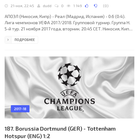
21-ноя, 22:45
dudd
0
1 149
(
0
)
АПОЭЛ (Никосия, Кипр) - Реал (Мадрид, Испания) - 0:6 (0:4).
Лига чемпионов УЕФА 2017/2018. Групповой турнир. Группа H.
5-й тур. 21 ноября 2017 года, вторник. 20:45 СЕТ. Никосия, Кипр.
Переменная облачность. +11°C. Стадион ГСП. 19705 зрителей
ПОДРОБНЕЕ
(86 % при вместимости 22859). Главный арбитр: Артур Соареш
Диаш (Порту, Португалия). Ассистенты: Руй Лисинью Тавариш
(Португалия), Паулу Соариш (Португалия). Резервный арбитр:
Бруну Родригиш (Португалия). Дополнительные ассистенты
арбитра: Тьягу Мартинш,
2017-18
187. Borussia Dortmund (GER) - Tottenham
Hotspur (ENG) 1:2