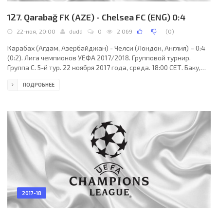
127. Qarabağ FK (AZE) - Chelsea FC (ENG) 0:4
22-ноя, 20:00
dudd
0
2 069
(
0
)
Карабах (Агдам, Азербайджан) - Челси (Лондон, Англия) – 0:4
(0:2). Лига чемпионов УЕФА 2017/2018. Групповой турнир.
Группа C. 5-й тур. 22 ноября 2017 года, среда. 18:00 СЕТ. Баку,
Азербайджан. Облачно. +9°C. Стадион Олимпийский. 67100
ПОДРОБНЕЕ
зрителей (96 % при вместимости 69870). Главный арбитр:
Мануэл Жорже Соуза (Порту, Португалия). Ассистенты: Алвару
Мескита (Португалия), Рикарду Сантуш (Португалия).
Резервный арбитр: Нуну Перейра (Португалия).
Дополнительные ассистенты арбитра: Фабиу Верисиму,
2017-18