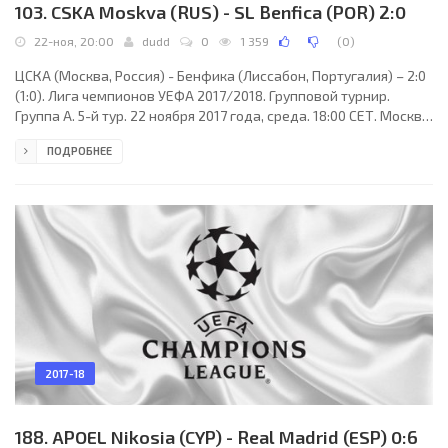
103. CSKA Moskva (RUS) - SL Benfica (POR) 2:0
22-ноя, 20:00
dudd
0
1 359
(
0
)
ЦСКА (Москва, Россия) - Бенфика (Лиссабон, Португалия) – 2:0
(1:0). Лига чемпионов УЕФА 2017/2018. Групповой турнир.
Группа A. 5-й тур. 22 ноября 2017 года, среда. 18:00 СЕТ. Москва,
Россия. Облачно. -2°C. Стадион ВЭБ Арена (Арена ЦСКА). 27709
ПОДРОБНЕЕ
зрителей (92 % при вместимости 30000). Главный арбитр:
Дениз Айтекин (Оберасбах, Германия). Ассистенты: Рафаэль
Фольтин (Майнц-Кастель, Германия), Маркус Хаккер (Варен,
Германия). Резервный арбитр: Эдуард Байтингер (Регенсбург,
Германия). Дополнительные
2017-18
188. APOEL Nikosia (CYP) - Real Madrid (ESP) 0:6