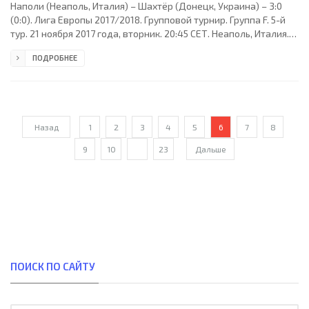
Наполи (Неаполь, Италия) – Шахтёр (Донецк, Украина) – 3:0
(0:0). Лига Европы 2017/2018. Групповой турнир. Группа F. 5-й
тур. 21 ноября 2017 года, вторник. 20:45 СЕТ. Неаполь, Италия.
Облачно. +13°C. Стадион Сан-Паоло. 10573 зрителя (18 % при
ПОДРОБНЕЕ
вместимости 60240). Главный арбитр: Дамир Скомина (Копер,
Словения). Ассистенты: Юре Прапротник (Словения), Роберт
Вукан (Словения). Резервный арбитр: Томаж Кланчник
(Словения). Дополнительные ассистенты арбитра: Матей Юг,
Славко Винчич (оба - Словения).
Назад
1
2
3
4
5
6
7
8
9
10
...
23
Дальше
ПОИСК ПО САЙТУ