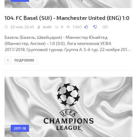
104. FC Basel (SUI) - Manchester United (ENG) 1:0
22-ноя, 22:45
dudd
0
1 247
(
0
)
Базель (Базель, Швейцария) - Манчестер Юнайтед
(Манчестер, Англия) – 1:0 (0:0). Лига чемпионов УЕФА
2017/2018. Групповой турнир. Группа A. 5-й тур. 22 ноября 2017
года, среда. 20:45 СЕТ. Базель, Швейцария. Ясно. +7°C. Стадион
ПОДРОБНЕЕ
Санкт-Якоб Парк. 36000 зрителя (80 % при вместимости
42500). Главный арбитр: Даниэле Орсато (Скио, Италия).
Ассистенты: Риккардо Ди Фьоре (Италия), Лоренцо
Манганелли (Италия). Резервный арбитр: Алессандро
Джаллатини (Италия). Дополнительные помощники рефери:
Давиде Масса,
2017-18