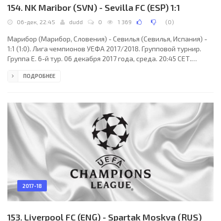
154. NK Maribor (SVN) - Sevilla FC (ESP) 1:1
06-дек, 22:45
dudd
0
1 369
(
0
)
Марибор (Марибор, Словения) - Севилья (Севилья, Испания) -
1:1 (1:0). Лига чемпионов УЕФА 2017/2018. Групповой турнир.
Группа E. 6-й тур. 06 декабря 2017 года, среда. 20:45 СЕТ.
Марибор, Словения. Ясно. -2°C. Стадион Людски врт. 11 976
ПОДРОБНЕЕ
зрителей (92 % при вместимости 12994). Главный арбитр:
Овидиу Хацеган (Арад, Румыния). Ассистенты: Октавьян Шовре
(Румыния), Себастьян Георге (Сучава, Румыния). Резервный
арбитр: Адриан Раду Гингуляк (Бухарест, Румыния).
Дополнительные ассистенты арбитра: Иштван
2017-18
153. Liverpool FC (ENG) - Spartak Moskva (RUS)