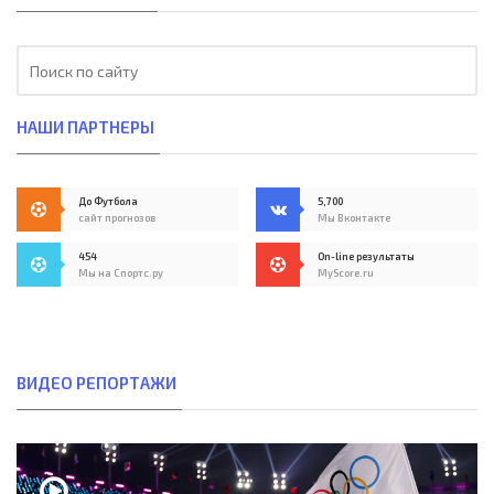
НАШИ ПАРТНЕРЫ
До Футбола
5,700
сайт прогнозов
Мы Вконтакте
454
On-line результаты
Мы на Спортс.ру
MyScore.ru
ВИДЕО РЕПОРТАЖИ