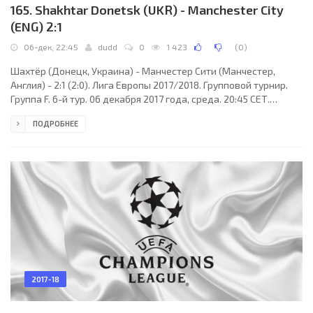
165. Shakhtar Donetsk (UKR) - Manchester City
(ENG) 2:1
06-дек, 22:45
dudd
0
1 423
(
0
)
Шахтёр (Донецк, Украина) - Манчестер Сити (Манчестер,
Англия) - 2:1 (2:0). Лига Европы 2017/2018. Групповой турнир.
Группа F. 6-й тур. 06 декабря 2017 года, среда. 20:45 СЕТ.
Харьков, Украина. Облачно. +15°C. Стадион Металлист. 33 154
ПОДРОБНЕЕ
зрителя (83 % при вместимости 40003). Главный арбитр: Бенуа
Бастьен (Метц, Франция). Ассистенты: Хишам Закрани
(Франция), Фредерик Акетт (Франция). Резервный арбитр:
Жюльен Паселли (Франция). Дополнительные ассистенты
арбитра: Бенуа Мийо, Жером Мигельгорри (оба -
2017-18