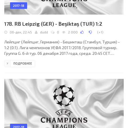
2017-18
178. RB Leipzig (GER) - Beşiktaş (TUR) 1:2
06-дек, 22:45
dudd
0
2 000
(
+1
)
Лейпциг (Лейпциг, Германия) - Бешикташ (Стамбул, Турция) -
1:2 (0:1). Лига чемпионов УЕФА 2017/2018. Групповой турнир.
Группа G. 6-й тур. 06 декабря 2017 года, среда. 20:45 СЕТ.
Лейпциг, Германия. Облачно. +6°C. Стадион Ред Булл-Арена.
ПОДРОБНЕЕ
42558 зрителей (96 % при вместимости 44345). Главный
арбитр: Виктор Кошшои (Татабанья, Венгрия). Ассистенты:
Дьердь Ринг (Будапешт, Венгрия), Венцель Тот (Будапешт,
Венгрия). Резервный арбитр: Балаж Бузаш (Венгрия).
Дополнительные ассистенты арбитра: Томаш
2017-18