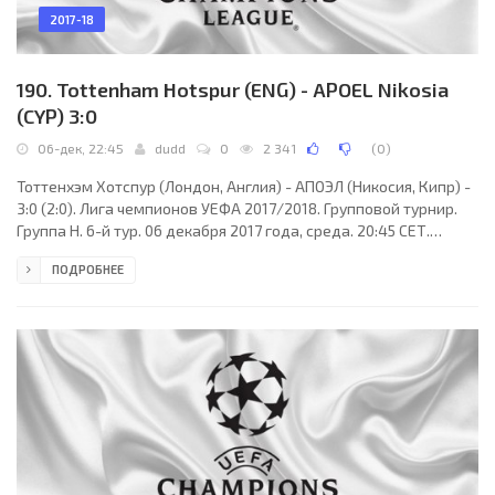
2017-18
190. Tottenham Hotspur (ENG) - APOEL Nikosia
(CYP) 3:0
06-дек, 22:45
dudd
0
2 341
(
0
)
Тоттенхэм Хотспур (Лондон, Англия) - АПОЭЛ (Никосия, Кипр) -
3:0 (2:0). Лига чемпионов УЕФА 2017/2018. Групповой турнир.
Группа H. 6-й тур. 06 декабря 2017 года, среда. 20:45 СЕТ.
Лондон, Англия. Облачно. +10°C. Стадион Уэмбли. 42679
ПОДРОБНЕЕ
зрителей (47 % при вместимости 90000). Главный арбитр:
Славко Винчич (Словения). Ассистенты: Томаж Кланчник
(Словения), Андраж Ковачич (Словения). Резервный арбитр:
Грега Кордеж (Словения). Дополнительные ассистенты
арбитра: Раде Обренович, Роберто Понис (оба -