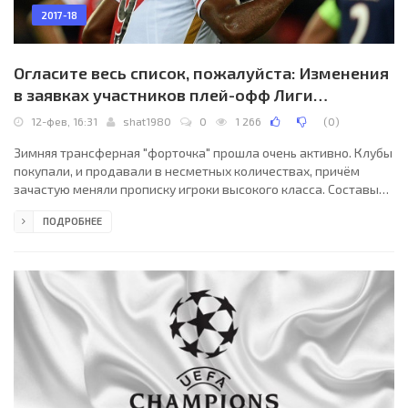
2017-18
Огласите весь список, пожалуйста: Изменения
в заявках участников плей-офф Лиги
чемпионов
12-фев, 16:31
shat1980
0
1 266
(
0
)
Зимняя трансферная "форточка" прошла очень активно. Клубы
покупали, и продавали в несметных количествах, причём
зачастую меняли прописку игроки высокого класса. Составы
ведущих команд заметно видоизменились, однако
ПОДРОБНЕЕ
использовать усиление под Лигу чемпионов получилось не у
всех. Щепетильность вопроса в том, что игрок не должен быть
заигран за другую команду в ходе текущего розыгрыша
турнира, а клубам разрешено делать всего 3 изменения в
заявке. Первого февраля прошёл срок внесения изменений в