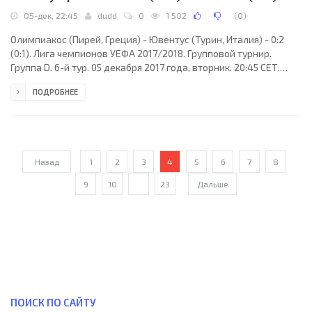
05-дек, 22:45
dudd
0
1 502
(
0
)
Олимпиакос (Пирей, Греция) - Ювентус (Турин, Италия) - 0:2
(0:1). Лига чемпионов УЕФА 2017/2018. Групповой турнир.
Группа D. 6-й тур. 05 декабря 2017 года, вторник. 20:45 СЕТ.
Пирей, Греция. Переменная облачность. +21°C. Стадион
ПОДРОБНЕЕ
Георгиос Караискакис. 29567 зрителей (88 % при вместимости
33500). Главный арбитр: Давид Фернандес Борбалан
(Альмерия, Испания). Ассистенты: Рауль Кабаньеро Мартинес
(Испания), Диего Барберо Севилья (Испания). Резервный
арбитр: Мигель Мартинес Мунуэра (Испания).
Назад
1
2
3
4
5
6
7
8
9
10
...
23
Дальше
ПОИСК ПО САЙТУ