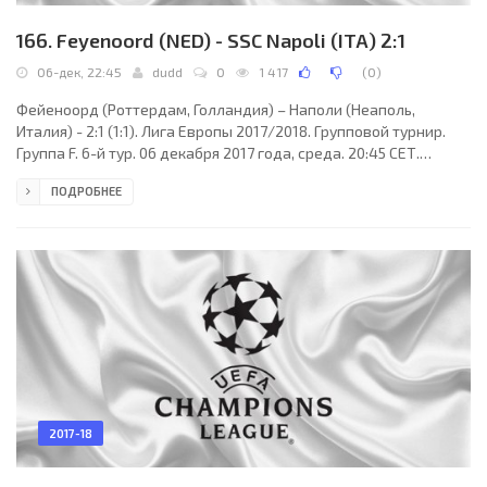
166. Feyenoord (NED) - SSC Napoli (ITA) 2:1
06-дек, 22:45
dudd
0
1 417
(
0
)
Фейеноорд (Роттердам, Голландия) – Наполи (Неаполь,
Италия) - 2:1 (1:1). Лига Европы 2017/2018. Групповой турнир.
Группа F. 6-й тур. 06 декабря 2017 года, среда. 20:45 СЕТ.
Роттердам, Голландия. Облачно. +8°C. Стадион Фейеноорд.
ПОДРОБНЕЕ
36500 зрителей (71 % при вместимости 51577). Главный арбитр:
Майкл Оливер (Нортумберленд, Англия). Ассистенты: Стюарт
Барт (Нортгемптоншир, Англия), Саймон Беннетт (Англия).
Резервный арбитр: Гарри Леннард (Англия). Дополнительные
ассистенты арбитра: Андре Марринер, Пол
2017-18