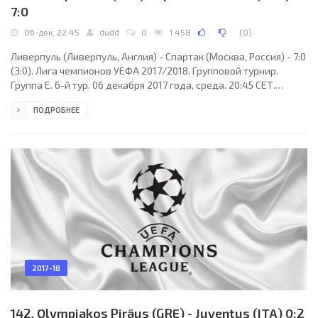
7:0
06-дек, 22:45
dudd
0
1 458
(
0
)
Ливерпуль (Ливерпуль, Англия) - Спартак (Москва, Россия) - 7:0
(3:0). Лига чемпионов УЕФА 2017/2018. Групповой турнир.
Группа E. 6-й тур. 06 декабря 2017 года, среда. 20:45 СЕТ.
Ливерпуль, Англия. Пасмурно. +10°C. Стадион Энфилд. 48779
ПОДРОБНЕЕ
зрителей (90 % при вместимости 54074). Главный арбитр:
Шимон Марциняк (Плоцк, Польша). Ассистенты: Павел
Сокольницки (Польша), Томаш Листкевич (Польша). Резервный
арбитр: Радослав Сейка (Польша). Дополнительные
ассистенты арбитра: Павел Рачковски, Томаш Мусял
2017-18
142. Olympiakos Piräus (GRE) - Juventus (ITA) 0:2