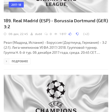
2017-18
189. Real Madrid (ESP) - Borussia Dortmund (GER)
3:2
06-дек, 22:45
dudd
0
1 817
(
+2
)
Реал (Мадрид, Испания) - Боруссия (Дортмунд, Германия) - 3:2
(2:1). Лига чемпионов УЕФА 2017/2018. Групповой турнир.
Группа H. 6-й тур. 06 декабря 2017 года, среда. 20:45 СЕТ.
Мадрид, Испания. Ясно. +6°C. Стадион Сантьяго Бернабеу.
ПОДРОБНЕЕ
73323 зрителя (86 % при вместимости 85454). Главный арбитр:
Павел Краловец (Домажлице, Чехия). Ассистенты: Роман
Слишко (Словакия), Иво Надворник (Чехия). Резервный арбитр:
Мартин Вильчек (Чехия). Дополнительные ассистенты
арбитра: Петр Арделяну, Карел Грубеш (оба -