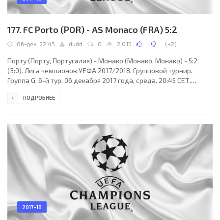
177. FC Porto (POR) - AS Monaco (FRA) 5:2
06-дек, 22:45
dudd
0
2 015
(
+2
)
Порту (Порту, Португалия) - Монако (Монако, Монако) - 5:2
(3:0). Лига чемпионов УЕФА 2017/2018. Групповой турнир.
Группа G. 6-й тур. 06 декабря 2017 года, среда. 20:45 СЕТ.
Порту, Португалия. Облачно. +9°C. Стадион Драгау. 42509
ПОДРОБНЕЕ
зрителей (84 % при вместимости 50399). Главный арбитр:
Юнас Эрикссон (Сигтуна, Швеция). Ассистенты: Матиас
Класениус (Сигтуна, Швеция), Даниэль Ворнмарк (Швеция).
Резервный арбитр: Мехмет Чулум (Швеция). Дополнительные
ассистенты арбитра: Стефан Юханнессон, Андреас
2017-18