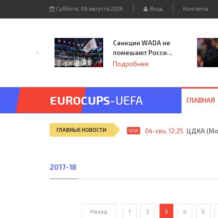
Суббота, 08 августа 2026
Вход
Контакты
Санкции WADA не
помешают России
принять
Подробнее
чемпионат
Европы и финал
Лиги чемпионов.
EUROCUPS
-UEFA
ГЛАВНАЯ
ГЛАВНЫЕ НОВОСТИ
04-сен, 12:25
ЦДКА (Мос
NEW
2017-18
Назад
1
2
3
4
5