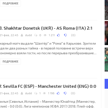
ПОДРОБНЕЕ
м не оказалось Мохамеда Салаха. Гости же после фиаско в
рвом поединке явно сделали выводы и в обороне стали
йствовать строже. Хозяева же не слишком напрягали
орону португальцев, однако несколько моментов до
рерыва всё же создали, но "красных" подвела
8. Shakhtar Donetsk (UKR) - AS Roma (ITA) 2:1
21-фев, 22:45
dudd
0
1 211
(
0
)
карный матч выдали "Шахтёр" и "Рома" в Харькове. Зрители
идели два разных тайма - в первой половине встречи верх
кономерно взяли гости, но после перерыва преобразившиеся
орняки" перехватили инициативу. "Шахтёр" неизменно
ПОДРОБНЕЕ
опускает в домашних матчах в Лиге чемпионов в текущем
зоне, но при этом неизменно добивается побед. Не
зочаровали "горняки" многочисленных зрителей на
еталлисте" и на этот раз. Команда Паулу Фонсеки не только
ыгралась, но и вырвала волевую победу. А начиналось
7. Sevilla FC (ESP) - Manchester United (ENG) 0:0
21-фев, 22:45
dudd
1
1 196
(
0
)
вилья (Севилья, Испания) – Манчестер Юнайтед (Манчестер,
лия) - 0:0 (0:0). Лига чемпионов УЕФА 2017/2018. Плей-офф.