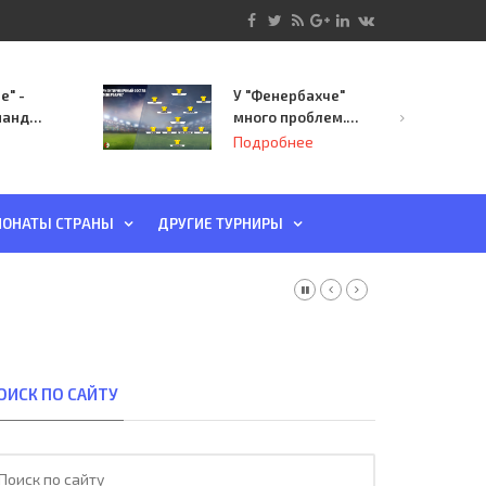
е" -
У "Фенербахче"
манда
много проблем.
инает
Но он опасен для
Подробнее
й-офф
"Зенита"
ы
ОНАТЫ СТРАНЫ
ДРУГИЕ ТУРНИРЫ
ОИСК ПО САЙТУ