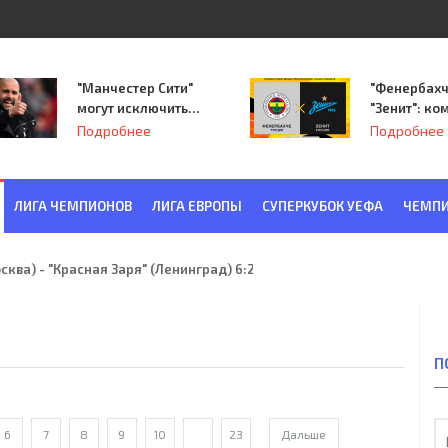
"Манчестер Сити"
"Фенербахч
могут исключить
"Зенит": ко
из Лиги
Семака нач
Подробнее
Подробнее
чемпионов.
путь в пле
Лиги Европ
ЛИГА ЧЕМПИОНОВ
ЛИГА ЕВРОПЫ
СУПЕРКУБОК УЕФА
ЧЕМПИ
ква) - "Красная Заря" (Ленинград) 6:2
П
6
7
8
9
10
...
23
Дальше