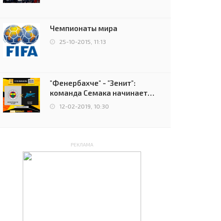
чемпионов.
Чемпионаты мира
25-10-2015, 11:13
"Фенербахче" - "Зенит":
команда Семака начинает
путь в плей-офф Лиги
12-02-2019, 10:30
Европы
РЕКЛАМА