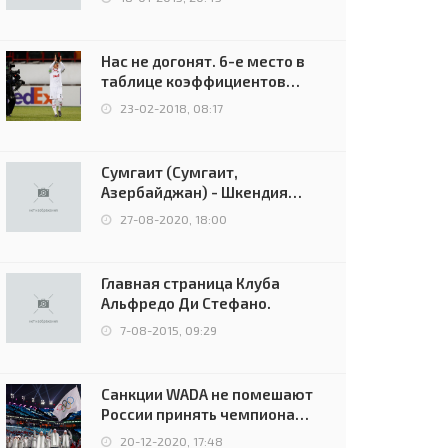
Нас не догонят. 6-е место в
таблице коэффициентов
УЕФА остаётся за Россией
23-02-2018, 08:17
Сумгаит (Сумгаит,
Азербайджан) - Шкендия
(Тетово, Северная
27-08-2020, 18:00
Македония) - 0:2 (0:0)
Главная страница Клуба
Альфредо Ди Стефано.
7-08-2015, 09:29
Санкции WADA не помешают
России принять чемпионат
Европы и финал Лиги
20-12-2020, 17:48