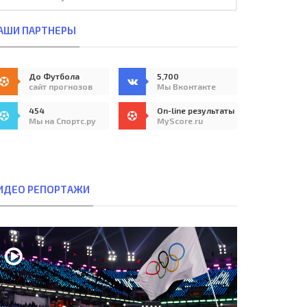
АШИ ПАРТНЕРЫ
До Футбола
5,700
сайт прогнозов
Мы Вконтакте
454
On-line результаты
Мы на Спортс.ру
MyScore.ru
ИДЕО РЕПОРТАЖИ