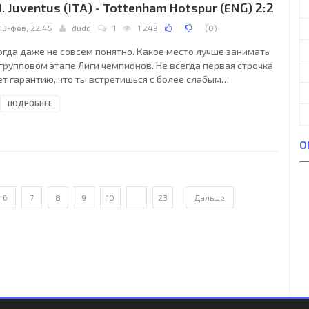
1. Juventus (ITA) - Tottenham Hotspur (ENG) 2:2
13-фев, 22:45
dudd
1
1 249
(
0
)
огда даже не совсем понятно. Какое место лучше занимать
 групповом этапе Лиги чемпионов. Не всегда первая строчка
ет гарантию, что ты встретишься с более слабым
понентом на старте серии плей-офф матчей. Вот и
ПОДРОБНЕЕ
вентус» в своем квартете «D» занял вторую строчку следом
 «Барселоной». Обоим клубам попались представители
глии, «сине-гранатовым» лондонский «Челси», а туринцам
О
угой представитель столицы – «Тоттенхэм». И ведь даже
смотря на то, что у «шпор» вполне себе приличный
6
7
8
9
10
...
23
Дальше