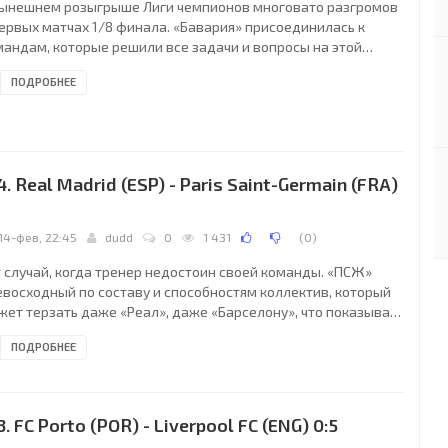
нынешнем розыгрыше Лиги чемпионов многовато разгромов
первых матчах 1/8 финала. «Бавария» присоединилась к
мандам, которые решили все задачи и вопросы на этой
адии уже в первом поединке. «Бешикташ» вроде начал
ПОДРОБНЕЕ
плохо, даже борьбу какую-то навязывал, а потом на ровном
сте случилось удаление Виды, которое все сломало гостям.
4. Real Madrid (ESP) - Paris Saint-Germain (FRA)
1
14-фев, 22:45
dudd
0
1 431
(
0
)
т случай, когда тренер недостоин своей команды. «ПСЖ»
евосходный по составу и способностям коллектив, который
жет терзать даже «Реал», даже «Барселону», что показывал
прошлом сезоне, например. Но когда вас тренирует такой
ПОДРОБНЕЕ
лодушный товарищ, как Эмери, сложно рассчитывать на
пех. Это доказала «Барселона» в прошлом сезоне,
гравшись со счета 0:4 и победив 6:1 парижан, которые по
ле Унаи сыграли невероятно трусливо.
3. FC Porto (POR) - Liverpool FC (ENG) 0:5