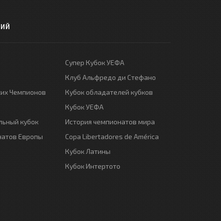
РИЙ
Супер Кубок УЕФА
Клуб Альфредо ди Стефано
ких Чемпионов
Кубок обладателей кубков
Кубок УЕФА
ьный кубок
История чемпионатов мира
натов Европы
Copa Libertadores de América
Кубок Латины
Кубок Интертото