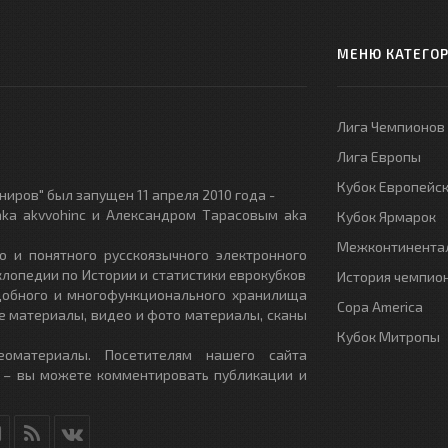
МЕНЮ КАТЕГО
Лига Чемпионов
Лига Европы
Кубок Европейс
иров" был запущен 11 апреля 2010 года -
ka akvvohinc и Александром Тарасовым aka
Кубок Ярмарок
Межконтинентал
о и понятного русскоязычного электронного
клопедии по Истории и статистики еврокубков
История чемпио
удобного и многофункционального хранилища
Copa America
е материалы, видео и фото материалы, сканы
Кубок Митропы
еоматериалы. Посетителям нашего сайта
 – вы можете комментировать публикации и