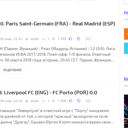
Н
0. Paris Saint-Germain (FRA) - Real Madrid (ESP)
2
06-мар, 22:45
dudd
1
1 399
(
0
)
 (Париж, Франция) - Реал (Мадрид, Испания) - 1:2 (0:0). Лига
мпионов УЕФА 2017/2018. Плей-офф. 1/8 финала. Ответный
ч. 06 марта 2018 года, вторник. 20:45 СЕТ. Париж, Франция.
ачно. +8°C. Стадион Парк де Пренс. 46585 зрителей (96 %
ПОДРОБНЕЕ
и вместимости 48713). Главный арбитр: Феликс Брих (Мюнхен,
рмания). Ассистенты: Марк Борш (Мёнхенгладбах, Германия),
В
ефан Лупп (Цоссен, Германия). Резервный арбитр: Маркус
ккер (Варен, Германия). Дополнительные ассистенты
9. Liverpool FC (ENG) - FC Porto (POR) 0:0
битра: Бастиан Данкерт,
06-мар, 22:45
dudd
1
1 368
(
0
)
тивация "Ливерпуля" в ответной игре с "Порту" ожидаемо
а далёкой от той, с которой "красные" выходили на поле
адиона "Драгау". Однако Юрген Клопп оказался верен своему
ву и выпустил состав, близкий к оптимальному. Правда, в