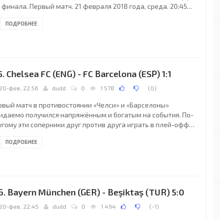
 финала. Первый матч. 21 февраля 2018 года, среда. 20:45
. Севилья, Испания. Ясно. +16°C. Стадион Рамон Санчес
ПОДРОБНЕЕ
хуан. 39725 зрителей (87 % при вместимости 45500).
авный арбитр: Клеман Турпен (Улинс, Франция). Ассистенты:
коля Дано (Франция), Сириль Гренгор (Франция). Резервный
битр: Хишам Закрани (Франция). Дополнительные
систенты арбитра: Рюдди Бюке, Николя
5. Chelsea FC (ENG) - FC Barcelona (ESP) 1:1
20-фев, 22:56
dudd
0
1 578
(
0
)
рвый матч в противостоянии «Челси» и «Барселоны»
идаемо получился напряжённым и богатым на события. По-
угому эти соперники друг против друга играть в плей-офф
ги чемпионов не умеют исторически. В данной встрече мы
ПОДРОБНЕЕ
идели столкновение двух совершенно разных философий:
ержанный контратакующий стиль лондонцев противостоял
минирующему по своей модели футболу каталонцев.
бедителя данный поединок не выявил. Как вы уже поняли,
зяева на протяжении всей встречи играли строго «вторым
6. Bayern München (GER) - Beşiktaş (TUR) 5:0
20-фев, 22:45
dudd
0
1 494
(
-1
)