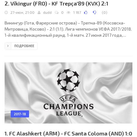
2. Víkingur (FRO) - KF Trepça'89 (KVX) 2:1
27-июн, 21:00
dudd
0
1 167
(
0
)
Викингур (Гота, Фарерские острова) - Трепча-89 (Косовска-
Митровица, Косово) - 2:1 (1:1). Лига чемпионов УЕФА 2017/2018.
1-й квалификационный раунд. 1-й матч. 27 июня 2017 года,
вторник. 19:00 СЕТ. Торсхавн, Фарерские острова. Ясно. +10°C.
ПОДРОБНЕЕ
Стадион Торсволлур. 841 зритель (14 % при вместимости
5840). Главный арбитр: Юрий Фришер (Эстония). Ассистенты:
Дмитрий Виноградов (Эстония), Арон Хярсинг (Эстония).
Резервный арбитр: Кристо Тохвер (Эстония). Викингур Гота: 1.
Элиас Расмуссен; 21. Герт Аге
2017-18
1. FC Alashkert (ARM) - FC Santa Coloma (AND) 1:0