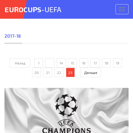
EUROCUPS
-UEFA
Откр
меню
2017-18
Назад
1
...
14
15
16
17
18
19
20
21
22
23
Дальше