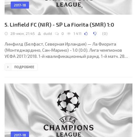
2017-18
5. Linfield FC (NIR) - SP La Fiorita (SMR) 1:0
28-июн, 21:45
dudd
0
1 411
(
0
)
Линфилд (Белфаст, Северная Ирландия) — Ла Фиорита
(Монтеджардино, Сан-Марино) - 1:0 (0:0). Лига чемпионов
УЕФА 2017/2018. 1-й квалификационный раунд. 1-й матч. 28
июня 2017 года, среда. 19:45 СЕТ. Белфаст, Северная Ирландия.
ПОДРОБНЕЕ
Переменная облачность. +13°C. Стадион Уиндзор Парк. 2839
зрителей (15 % при вместимости 18434). Главный арбитр: Дуйе
Струкан (Хорватия). Ассистенты: Горан Перица (Шибеник,
Хорватия), Марио Пепур (Хорватия). Резервный арбитр: Горан
Габрило (Хорватия). Линфилд Белфаст: 1. Рой
2017-18