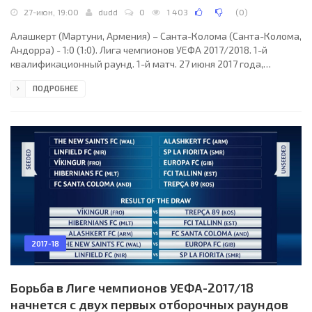
27-июн, 19:00
dudd
0
1 403
(
0
)
Алашкерт (Мартуни, Армения) – Санта-Колома (Санта-Колома,
Андорра) - 1:0 (1:0). Лига чемпионов УЕФА 2017/2018. 1-й
квалификационный раунд. 1-й матч. 27 июня 2017 года,
вторник. 17:00 СЕТ. Ереван, Армения. Солнечно. +35°C.
ПОДРОБНЕЕ
Республиканский стадион имени Вазгена Саркисяна. 3300
зрителей (22 % при вместимости 14968). Главный арбитр:
Стефан Апостолов (Болгария). Ассистенты: Георги Тодоров
(Болгария), Георги Дойнов (Болгария). Резервный арбитр:
Никола Попов (София, Болгария). Алашкерт: 55. Арсен
2017-18
Борьба в Лиге чемпионов УЕФА-2017/18
начнется с двух первых отборочных раундов