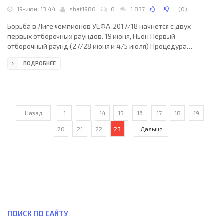
19-июн, 13:44
shat1980
0
1 837
(
0
)
Борьба в Лиге чемпионов УЕФА-2017/18 начнется с двух
первых отборочных раундов. 19 июня, Ньон Первый
отборочный раунд (27/28 июня и 4/5 июля) Процедура
жеребьевки: Все клубы поделены на две группы в
ПОДРОБНЕЕ
соответствии со своим положением в рейтинге УЕФА. Шары с
названиями сеяных клубов помещаются в одну чашу,
несеяных - в другую. Ведущий поочередно достает шары из
обеих чаш, после чего помещает их в пустую чашу посередине
и перемешивает. Команды, чьи бумажки вытягиваются
Назад
1
...
14
15
16
17
18
19
первыми, стартовый матч
20
21
22
23
Дальше
ПОИСК ПО САЙТУ