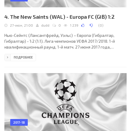
4. The New Saints (WAL) - Europa FC (GIB) 1:2
27-июн, 21:00
dudd
0
1 239
(
0
)
Нью-Сейнтс (Лансантфрейд, Уэльс) – Европа (Гибралтар,
Гибралтар) - 1:2 (1:1). Лига чемпионов УЕФА 2017/2018. 1-й
квалификационный раунд. 1-й матч. 27 июня 2017 года,
вторник. 19:00 СЕТ. Освестри, Англия. Облачно. +16°C. Стадион
ПОДРОБНЕЕ
Парк Холл. 1148 зрителей (57 % при вместимости 2000).
Главный арбитр: Лука Барбено (Италия). Ассистенты:
Франческо Лунардон (Сан-Марино), Сальваторе Туттифрутти
(Сан-Марино). Резервный арбитр: Раффаэле Дельвеккио (Сан-
Марино). Нью-Сейнтс: 1. Пол Харрисон (АНГ) (к); 2.
2017-18