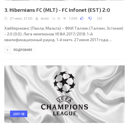
3. Hibernians FC (MLT) - FC Infonet (EST) 2:0
27-июн, 21:00
dudd
0
1 095
(
0
)
Хайбернианс (Паола, Мальта) – ФКИ Таллин (Таллин, Эстония)
- 2:0 (0:0). Лига чемпионов УЕФА 2017/2018. 1-й
квалификационный раунд. 1-й матч. 27 июня 2017 года,
вторник. 21:00 МСК. Паола, Мальта. Ясно. +31°C. Стадион
ПОДРОБНЕЕ
Хайбернианс Граунд. 1068 зрителей (36 % при вместимости
2968). Главный арбитр: Федайи Сан (Мюллиген, Швейцария).
Ассистенты: Стефан Де Алмейда (Швейцария), Кармине
Санджованни (Швейцария). Резервный арбитр: Саша Амхоф
(Швейцария). Хайбернианс: 1. Эндрю Хогг; 20. Андре Агиус, 8.
2017-18