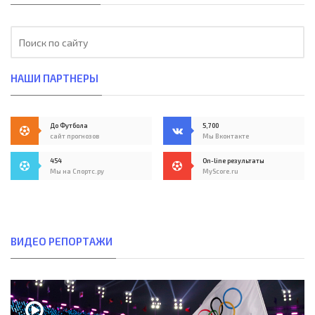
НАШИ ПАРТНЕРЫ
До Футбола
5,700
сайт прогнозов
Мы Вконтакте
454
On-line результаты
Мы на Спортс.ру
MyScore.ru
ВИДЕО РЕПОРТАЖИ