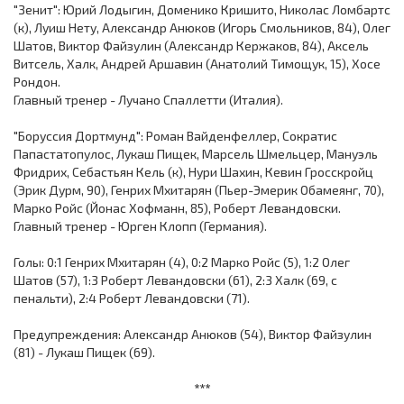
"Зенит": Юрий Лодыгин, Доменико Кришито, Николас Ломбартс
(к), Луиш Нету, Александр Анюков (Игорь Смольников, 84), Олег
Шатов, Виктор Файзулин (Александр Кержаков, 84), Аксель
Витсель, Халк, Андрей Аршавин (Анатолий Тимощук, 15), Хосе
Рондон.
Главный тренер - Лучано Спаллетти (Италия).
"Боруссия Дортмунд": Роман Вайденфеллер, Сократис
Папастатопулос, Лукаш Пищек, Марсель Шмельцер, Мануэль
Фридрих, Себастьян Кель (к), Нури Шахин, Кевин Гросскройц
(Эрик Дурм, 90), Генрих Мхитарян (Пьер-Эмерик Обамеянг, 70),
Марко Ройс (Йонас Хофманн, 85), Роберт Левандовски.
Главный тренер - Юрген Клопп (Германия).
Голы: 0:1 Генрих Мхитарян (4), 0:2 Марко Ройс (5), 1:2 Олег
Шатов (57), 1:3 Роберт Левандовски (61), 2:3 Халк (69, с
пенальти), 2:4 Роберт Левандовски (71).
Предупреждения: Александр Анюков (54), Виктор Файзулин
(81) - Лукаш Пищек (69).
***