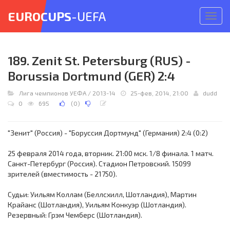
EUROCUPS
-UEFA
Откр
меню
189. Zenit St. Petersburg (RUS) -
Borussia Dortmund (GER) 2:4
Лига чемпионов УЕФА
/
2013-14
25-фев, 2014, 21:00
dudd
0
695
(
0
)
"Зенит" (Россия) - "Боруссия Дортмунд" (Германия) 2:4 (0:2)
25 февраля 2014 года, вторник. 21:00 мск. 1/8 финала. 1 матч.
Санкт-Петербург (Россия). Стадион Петровский. 15099
зрителей (вместимость - 21750).
Судьи: Уильям Коллам (Беллсхилл, Шотландия), Мартин
Крайанс (Шотландия), Уильям Конкуэр (Шотландия).
Резервный: Грэм Чемберс (Шотландия).