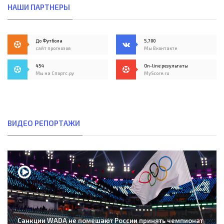
НАШИ ПАРТНЕРЫ
До Футбола
5,700
сайт прогнозов
Мы Вконтакте
454
On-line результаты
Мы на Спортс.ру
MyScore.ru
ВИДЕО РЕПОРТАЖИ
Санкции WADA не помешают России принять чемпионат