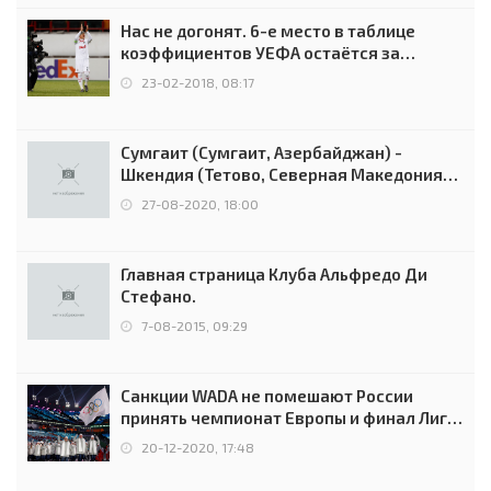
Нас не догонят. 6-е место в таблице
коэффициентов УЕФА остаётся за
Россией
23-02-2018, 08:17
Сумгаит (Сумгаит, Азербайджан) -
Шкендия (Тетово, Северная Македония) -
0:2 (0:0)
27-08-2020, 18:00
Главная страница Клуба Альфредо Ди
Стефано.
7-08-2015, 09:29
Санкции WADA не помешают России
принять чемпионат Европы и финал Лиги
чемпионов.
20-12-2020, 17:48