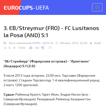
EUROCUPS
-UEFA
Откр
меню
3. EB/Streymur (FRO) - FC Lusitanos
la Posa (AND) 5:1
Лига чемпионов УЕФА
/
2013-14
09-июл, 2013, 22:00
dudd
0
1 046
(
0
)
"ЭБ/Стреймур" (Фарерские острова) - "Лузитанос"
(Андорра) 5:1 (2:0)
9 июля 2013 года, вторник. 22:00 мск. Торсхавн (Фарерские
острова). Стадион Торсволлур. 1-й квалификационный раунд.
2 матч. 1200 зрителей.
Судьи:
Рэймонд Крэнгл, Гарет Икин, Эндрю Нисон (все -
Северная Ирландия). Резервный: Реймонд Хезерингтон
(Северная Ирландия).