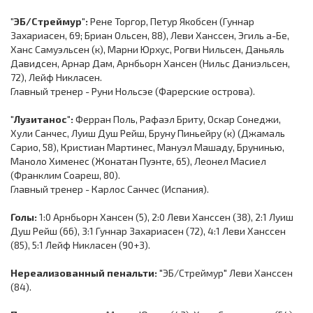
"ЭБ/Стреймур":
Рене Торгор, Петур Якобсен (Гуннар
Захариасен, 69; Бриан Ольсен, 88), Леви Ханссен, Эгиль а-Бе,
Ханс Самуэльсен (к), Марни Юрхус, Рогви Нильсен, Даньяль
Давидсен, Арнар Дам, Арнбьорн Хансен (Нильс Даниэльсен,
72), Лейф Никласен.
Главный тренер - Руни Нольсэе (Фарерские острова).
"Лузитанос":
Ферран Поль, Рафаэл Бриту, Оскар Сонеджи,
Хули Санчес, Луиш Душ Рейш, Бруну Пиньейру (к) (Джамаль
Сарио, 58), Кристиан Мартинес, Мануэл Машаду, Брунинью,
Маноло Хименес (Жонатан Пуэнте, 65), Леонел Масиел
(Франклим Соареш, 80).
Главный тренер - Карлос Санчес (Испания).
Голы:
1:0 Арнбьорн Хансен (5), 2:0 Леви Ханссен (38), 2:1 Луиш
Душ Рейш (66), 3:1 Гуннар Захариасен (72), 4:1 Леви Ханссен
(85), 5:1 Лейф Никласен (90+3).
Нереализованный пенальти:
"ЭБ/Стреймур" Леви Ханссен
(84).