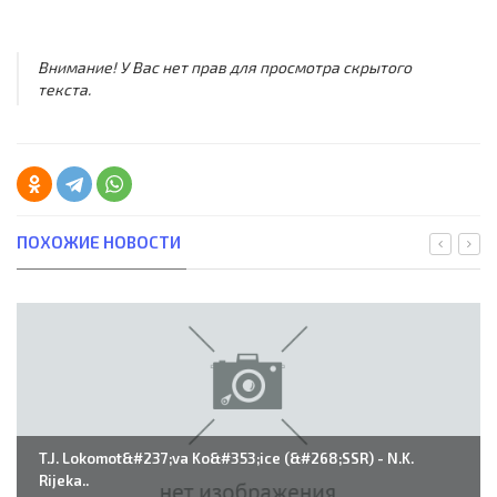
Внимание! У Вас нет прав для просмотра скрытого
текста.
ПОХОЖИЕ НОВОСТИ
T.J. Lokomot&#237;va Ko&#353;ice (&#268;SSR) - N.K.
Rijeka..