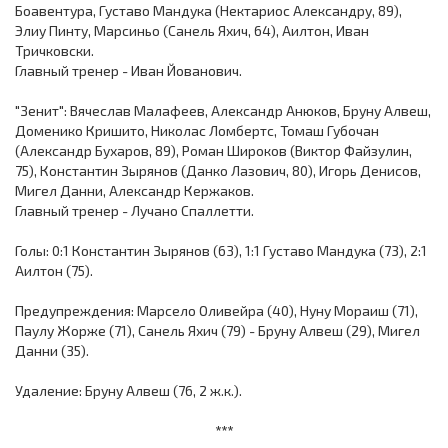
Боавентура, Густаво Мандука (Нектариос Александру, 89),
Элиу Пинту, Марсиньо (Санель Яхич, 64), Аилтон, Иван
Тричковски.
Главный тренер - Иван Йованович.
"Зенит": Вячеслав Малафеев, Александр Анюков, Бруну Алвеш,
Доменико Кришито, Николас Ломбертс, Томаш Губочан
(Александр Бухаров, 89), Роман Широков (Виктор Файзулин,
75), Константин Зырянов (Данко Лазович, 80), Игорь Денисов,
Мигел Данни, Александр Кержаков.
Главный тренер - Лучано Спаллетти.
Голы: 0:1 Константин Зырянов (63), 1:1 Густаво Мандука (73), 2:1
Аилтон (75).
Предупреждения: Марсело Оливейра (40), Нуну Мораиш (71),
Паулу Жорже (71), Санель Яхич (79) - Бруну Алвеш (29), Мигел
Данни (35).
Удаление: Бруну Алвеш (76, 2 ж.к.).
***