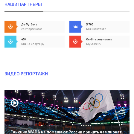
НАШИ ПАРТНЕРЫ
До Футбола
5,700
сайт прогнозов
Мы Вконтакте
454
On-line результаты
Мы на Спортс.ру
MyScore.ru
ВИДЕО РЕПОРТАЖИ
Санкции WADA не помешают России принять чемпионат