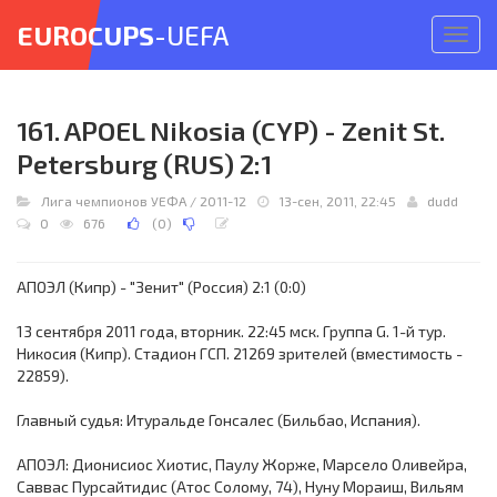
EUROCUPS
-UEFA
Откр
меню
161. APOEL Nikosia (CYP) - Zenit St.
Petersburg (RUS) 2:1
Лига чемпионов УЕФА
/
2011-12
13-сен, 2011, 22:45
dudd
0
676
(
0
)
АПОЭЛ (Кипр) - "Зенит" (Россия) 2:1 (0:0)
13 сентября 2011 года, вторник. 22:45 мск. Группа G. 1-й тур.
Никосия (Кипр). Стадион ГСП. 21269 зрителей (вместимость -
22859).
Главный судья: Итуральде Гонсалес (Бильбао, Испания).
АПОЭЛ: Дионисиос Хиотис, Паулу Жорже, Марсело Оливейра,
Саввас Пурсайтидис (Атос Солому, 74), Нуну Мораиш, Вильям