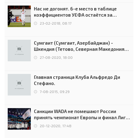
Нас не догонят. 6-е место в таблице
коэффициентов УЕФА остаётся за
Россией
23-02-2018, 08:17
Сумгаит (Сумгаит, Азербайджан) -
Шкендия (Тетово, Северная Македония) -
0:2 (0:0)
27-08-2020, 18:00
Главная страница Клуба Альфредо Ди
Стефано.
7-08-2015, 09:29
Санкции WADA не помешают России
принять чемпионат Европы и финал Лиги
чемпионов.
20-12-2020, 17:48