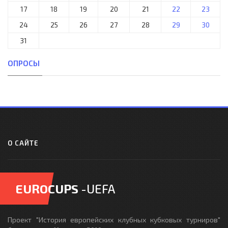
17
18
19
20
21
22
23
24
25
26
27
28
29
30
31
ОПРОСЫ
О САЙТЕ
EUROCUPS
-UEFA
Проект "История европейских клубных кубковых турниров"