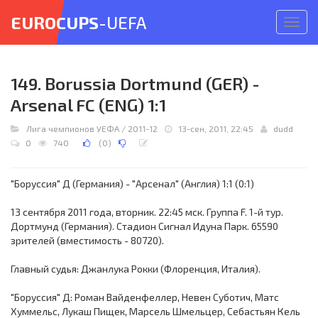
EUROCUPS
-UEFA
Откр
меню
149. Borussia Dortmund (GER) -
Arsenal FC (ENG) 1:1
Лига чемпионов УЕФА
/
2011-12
13-сен, 2011, 22:45
dudd
0
740
(
0
)
"Боруссия" Д (Германия) - "Арсенал" (Англия) 1:1 (0:1)
13 сентября 2011 года, вторник. 22:45 мск. Группа F. 1-й тур.
Дортмунд (Германия). Стадион Сигнал Идуна Парк. 65590
зрителей (вместимость - 80720).
Главный судья: Джанлука Рокки (Флоренция, Италия).
"Боруссия" Д: Роман Вайденфеллер, Невен Суботич, Матс
Хуммельс, Лукаш Пищек, Марсель Шмельцер, Себастьян Кель