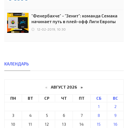
"Фенербахче" - "Зенит": команда Семака
начинает путь в плей-офф Лиги Европы
12-02-2019, 10:30
КАЛЕНДАРЬ
«
АВГУСТ 2026 »
ПН
ВТ
СР
ЧТ
ПТ
СБ
ВС
1
2
3
4
5
6
7
8
9
10
11
12
13
14
15
16