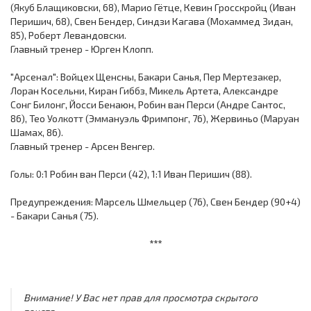
(Якуб Блащиковски, 68), Марио Гётце, Кевин Гросскройц (Иван
Перишич, 68), Свен Бендер, Синдзи Кагава (Мохаммед Зидан,
85), Роберт Левандовски.
Главный тренер - Юрген Клопп.
"Арсенал": Войцех Щенсны, Бакари Санья, Пер Мертезакер,
Лоран Косельни, Киран Гиббз, Микель Артета, Александре
Сонг Билонг, Йосси Бенаюн, Робин ван Перси (Андре Сантос,
86), Тео Уолкотт (Эммануэль Фримпонг, 76), Жервиньо (Маруан
Шамах, 86).
Главный тренер - Арсен Венгер.
Голы: 0:1 Робин ван Перси (42), 1:1 Иван Перишич (88).
Предупреждения: Марсель Шмельцер (76), Свен Бендер (90+4)
- Бакари Санья (75).
***
Внимание! У Вас нет прав для просмотра скрытого