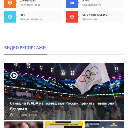
До Футбола
5,700
сайт прогнозов
Мы Вконтакте
454
On-line результаты
Мы на Спортс.ру
MyScore.ru
ВИДЕО РЕПОРТАЖИ
Санкции WADA не помешают России принять чемпионат
Европы и..
20-дек, 17:48