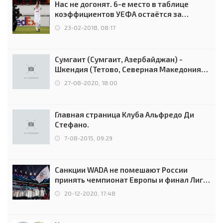
Нас не догонят. 6-е место в таблице
коэффициентов УЕФА остаётся за
Россией
23-02-2018, 08:17
Сумгаит (Сумгаит, Азербайджан) -
Шкендия (Тетово, Северная Македония) -
0:2 (0:0)
27-08-2020, 18:00
Главная страница Клуба Альфредо Ди
Стефано.
7-08-2015, 09:29
Санкции WADA не помешают России
принять чемпионат Европы и финал Лиги
чемпионов.
20-12-2020, 17:48