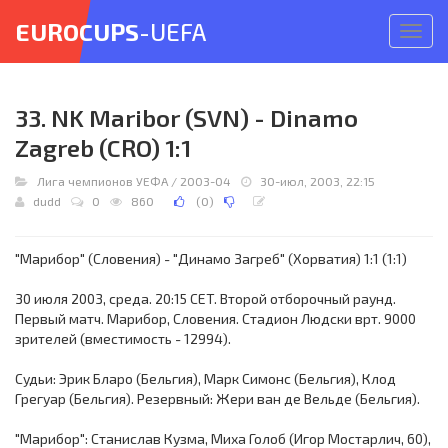
EUROCUPS
-UEFA
Откр
меню
33. NK Maribor (SVN) - Dinamo
Zagreb (CRO) 1:1
Лига чемпионов УЕФА
/
2003-04
30-июл, 2003, 22:15
dudd
0
860
(
0
)
"Марибор" (Словения) - "Динамо Загреб" (Хорватия) 1:1 (1:1)
30 июля 2003, среда. 20:15 CET. Второй отборочный раунд.
Первый матч. Марибор, Словения. Стадион Людски врт. 9000
зрителей (вместимость - 12994).
Судьи: Эрик Бларо (Бельгия), Марк Симонс (Бельгия), Клод
Грегуар (Бельгия). Резервный: Жери ван де Вельде (Бельгия).
"Марибор": Станислав Кузма, Миха Голоб (Игор Мостарлич, 60),