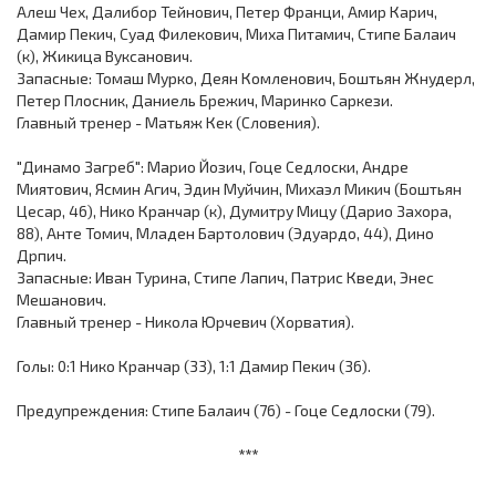
Алеш Чех, Далибор Тейнович, Петер Франци, Амир Карич,
Дамир Пекич, Суад Филекович, Миха Питамич, Стипе Балаич
(к), Жикица Вуксанович.
Запасные: Томаш Мурко, Деян Комленович, Боштьян Жнудерл,
Петер Плосник, Даниель Брежич, Маринко Саркези.
Главный тренер - Матьяж Кек (Словения).
"Динамо Загреб": Марио Йозич, Гоце Седлоски, Андре
Миятович, Ясмин Агич, Эдин Муйчин, Михаэл Микич (Боштьян
Цесар, 46), Нико Кранчар (к), Думитру Мицу (Дарио Захора,
88), Анте Томич, Младен Бартолович (Эдуардо, 44), Дино
Дрпич.
Запасные: Иван Турина, Стипе Лапич, Патрис Кведи, Энес
Мешанович.
Главный тренер - Никола Юрчевич (Хорватия).
Голы: 0:1 Нико Кранчар (33), 1:1 Дамир Пекич (36).
Предупреждения: Стипе Балаич (76) - Гоце Седлоски (79).
***