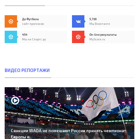
До Футбола
5,700
сайт прогнозов
Мы Вконтакте
454
On-line результаты
Мы на Спортс.ру
MyScore.ru
ВИДЕО РЕПОРТАЖИ
Санкции WADA не помешают России принять чемпионат
Европы и..