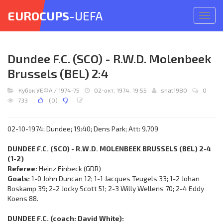
EUROCUPS
-UEFA
Откр
меню
Dundee F.C. (SCO) - R.W.D. Molenbeek
Brussels (BEL) 2:4
Кубок УЕФА
/
1974-75
02-окт, 1974, 19:55
shat1980
0
733
(
0
)
02-10-1974; Dundee; 19:40; Dens Park; Att: 9.709
DUNDEE F.C. (SCO) - R.W.D. MOLENBEEK BRUSSELS (BEL) 2-4
(1-2)
Referee:
Heinz Einbeck (GDR)
Goals:
1-0 John Duncan 12; 1-1 Jacques Teugels 33; 1-2 Johan
Boskamp 39; 2-2 Jocky Scott 51; 2-3 Willy Wellens 70; 2-4 Eddy
Koens 88.
DUNDEE F.C. (coach: David White):