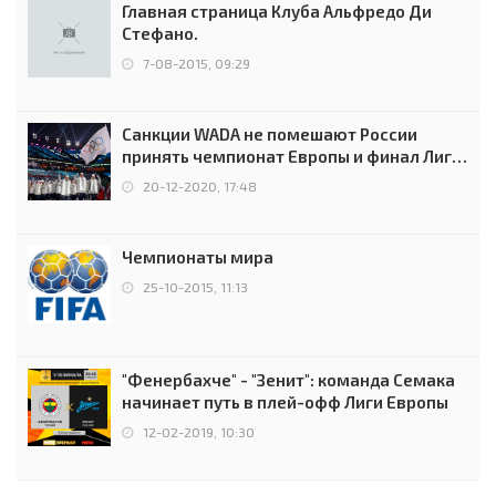
Главная страница Клуба Альфредо Ди
Стефано.
7-08-2015, 09:29
Санкции WADA не помешают России
принять чемпионат Европы и финал Лиги
чемпионов.
20-12-2020, 17:48
Чемпионаты мира
25-10-2015, 11:13
"Фенербахче" - "Зенит": команда Семака
начинает путь в плей-офф Лиги Европы
12-02-2019, 10:30