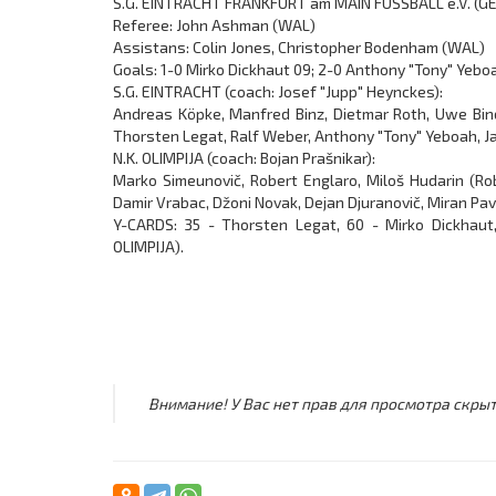
S.G. EINTRACHT FRANKFURT am MAIN FUSSBALL e.V. (GER)
Referee: John Ashman (WAL)
Assistans: Colin Jones, Christopher Bodenham (WAL)
Goals: 1-0 Mirko Dickhaut 09; 2-0 Anthony "Tony" Yeboa
S.G. EINTRACHT (coach: Josef "Jupp" Heynckes):
Andreas Köpke, Manfred Binz, Dietmar Roth, Uwe Bin
Thorsten Legat, Ralf Weber, Anthony "Tony" Yeboah, Ja
N.K. OLIMPIJA (coach: Bojan Prašnikar):
Marko Simeunovič, Robert Englaro, Miloš Hudarin (Robe
Damir Vrabac, Džoni Novak, Dejan Djuranovič, Miran Pav
Y-CARDS: 35 - Thorsten Legat, 60 - Mirko Dickhaut
OLIMPIJA).
Внимание! У Вас нет прав для просмотра скрыт