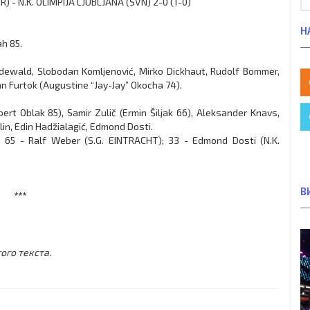
 - N.K. OLIMPIJA LJUBLJANA (SVN) 2-0 (1-0)
Н
h 85.
dewald, Slobodan Komljenović, Mirko Dickhaut, Rudolf Bommer,
n Furtok (Augustine “Jay-Jay” Okocha 74).
rt Oblak 85), Samir Zulič (Ermin Šiljak 66), Aleksander Knavs,
lin, Edin Hadžialagić, Edmond Dosti.
, 65 - Ralf Weber (S.G. EINTRACHT); 33 - Edmond Dosti (N.K.
В
***
ого текста.