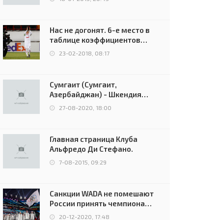
Нас не догонят. 6-е место в
таблице коэффициентов
УЕФА остаётся за Россией
23-02-2018, 08:17
Сумгаит (Сумгаит,
Азербайджан) - Шкендия
(Тетово, Северная
27-08-2020, 18:00
Македония) - 0:2 (0:0)
Главная страница Клуба
Альфредо Ди Стефано.
7-08-2015, 09:29
Санкции WADA не помешают
России принять чемпионат
Европы и финал Лиги
20-12-2020, 17:48