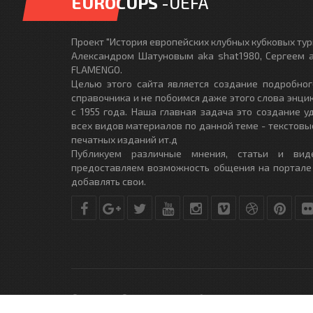
EUROCUPS
-UEFA
Проект "История европейских клубных кубковых турн
Александром Шатуновым aka shat1980, Сергеем a
FLAMENGO.
Целью этого сайта является создание подробног
справочника и не побоимся даже этого слова энци
с 1955 года. Наша главная задача это создание 
всех видов материалов по данной теме - текстовы
печатных изданий ит.д
Публикуем различные мнения, статьи и вид
предоставляем возможность общения на портале
добавлять свои.
© Copyright © 2010-2017. Разработано студией
DLE-THEME.