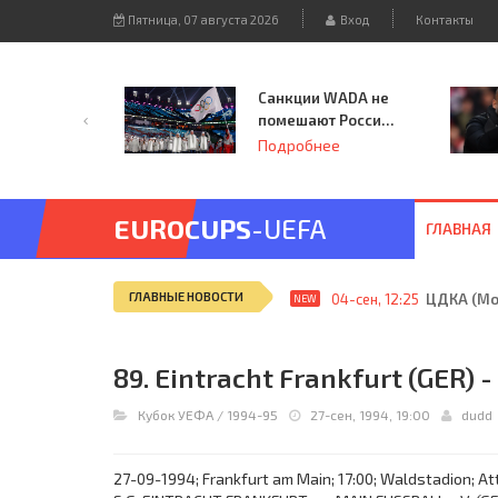
Пятница, 07 августа 2026
Вход
Контакты
Санкции WADA не
помешают России
принять
Подробнее
чемпионат
Европы и финал
Лиги чемпионов.
EUROCUPS
-UEFA
ГЛАВНАЯ
ГЛАВНЫЕ НОВОСТИ
04-сен, 12:25
ЦДКА (Мос
NEW
89. Eintracht Frankfurt (GER) -
Кубок УЕФА
/
1994-95
27-сен, 1994, 19:00
dudd
27-09-1994; Frankfurt am Main; 17:00; Waldstadion; Att