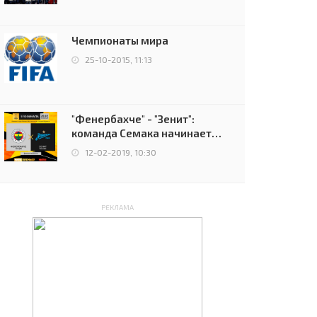
чемпионов.
Чемпионаты мира
25-10-2015, 11:13
"Фенербахче" - "Зенит":
команда Семака начинает
путь в плей-офф Лиги
12-02-2019, 10:30
Европы
РЕКЛАМА