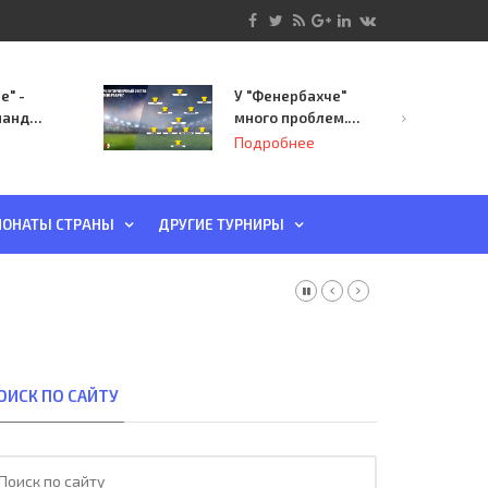
е" -
У "Фенербахче"
манда
много проблем.
инает
Но он опасен для
Подробнее
й-офф
"Зенита"
ы
ОНАТЫ СТРАНЫ
ДРУГИЕ ТУРНИРЫ
ОИСК ПО САЙТУ