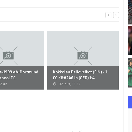
ia-1909 e.V. Dortmund
Kokkolan Palloveikot (FIN) - 1.
F.
rpool F.C...
FC K&#246;ln (GER) 1:4..
V.
12:46
02-окт, 13:32