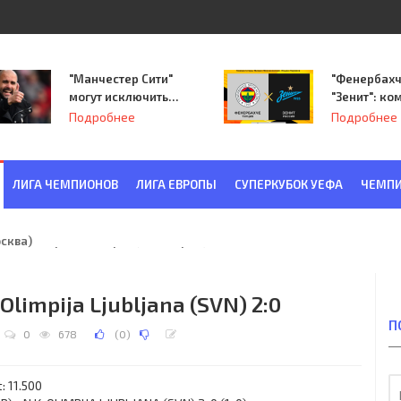
"Манчестер Сити"
"Фенербахч
могут исключить
"Зенит": ко
из Лиги
Семака нач
Подробнее
Подробнее
чемпионов.
путь в пле
Лиги Европ
ЛИГА ЧЕМПИОНОВ
ЛИГА ЕВРОПЫ
СУПЕРКУБОК УЕФА
ЧЕМПИ
ква) - "Красная Заря" (Ленинград) 6:2
 Olimpija Ljubljana (SVN) 2:0
П
0
678
(
0
)
: 11.500