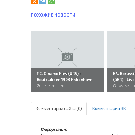
ПОХОЖИЕ НОВОСТИ
F.C. Dinamo Kiev (URS) -
B.V. Boruss
Boldklubben 1903 København
(GER) - Live
(DEN)..
24-окт, 14:48
05-май, 
Комментарии сайта (0)
Комментарии ВК
Информация