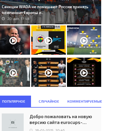
Санкции WADA не помешают России принять
чемпионат Европы и..
20-дек, 17:48
C. Twente’65 Enschede (NED) -
169. FC Porto (POR) - Maccabi
T.J. Dukla Praha (TCH) 5:0..
Tel Aviv (ISR) 2:0..
11-дек, 14:31
20-окт, 21:45
ПОПУЛЯРНОЕ
СЛУЧАЙНОЕ
КОММЕНТИРУЕМЫЕ
Добро пожаловать на новую
версию сайта eurocups-
uefa.ru
18-01-2015, 20:45