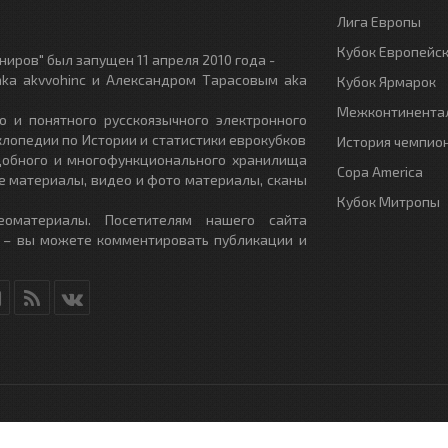
Лига Европы
Кубок Европейс
иров" был запущен 11 апреля 2010 года -
ka akvvohinc и Александром Тарасовым aka
Кубок Ярмарок
Межконтинентал
о и понятного русскоязычного электронного
клопедии по Истории и статистики еврокубков
История чемпио
удобного и многофункционального хранилища
Copa America
е материалы, видео и фото материалы, сканы
Кубок Митропы
еоматериалы. Посетителям нашего сайта
 – вы можете комментировать публикации и
RU
- All Rights Reserved.