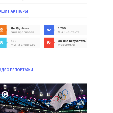
АШИ ПАРТНЕРЫ
До Футбола
5,700
сайт прогнозов
Мы Вконтакте
454
On-line результаты
Мы на Спортс.ру
MyScore.ru
ИДЕО РЕПОРТАЖИ