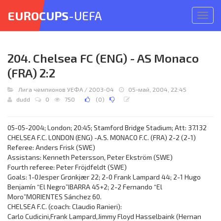
EUROCUPS
-UEFA
Откр
меню
204. Chelsea FC (ENG) - AS Monaco
(FRA) 2:2
Лига чемпионов УЕФА
/
2003-04
05-май, 2004, 22:45
dudd
0
750
(
0
)
05-05-2004; London; 20:45; Stamford Bridge Stadium; Att: 37.132
CHELSEA F.C. LONDON (ENG) -A.S. MONACO F.C. (FRA) 2-2 (2-1)
Referee: Anders Frisk (SWE)
Assistans: Kenneth Petersson, Peter Ekström (SWE)
Fourth referee: Peter Fröjdfeldt (SWE)
Goals: 1-0Jesper Grønkjær 22; 2-0 Frank Lampard 44; 2-1 Hugo
Benjamín “El Negro”IBARRA 45+2; 2-2 Fernando “El
Moro”MORIENTES Sánchez 60.
CHELSEA F.C. (coach: Claudio Ranieri):
Carlo Cudicini,Frank Lampard,Jimmy Floyd Hasselbaink (Hernan