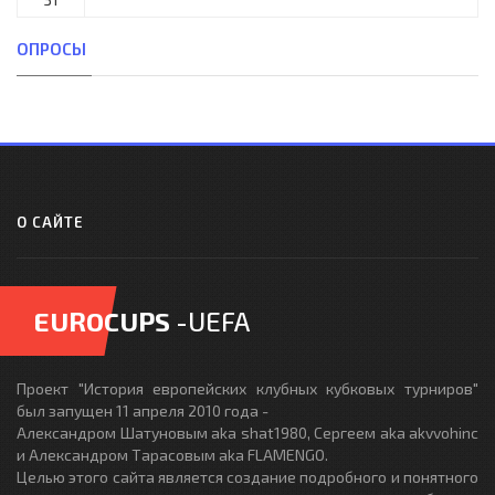
ОПРОСЫ
О САЙТЕ
EUROCUPS
-UEFA
Проект "История европейских клубных кубковых турниров"
был запущен 11 апреля 2010 года -
Александром Шатуновым aka shat1980, Сергеем aka akvvohinc
и Александром Тарасовым aka FLAMENGO.
Целью этого сайта является создание подробного и понятного