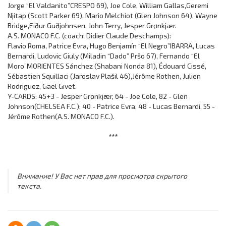
Jorge “El Valdanito”CRESPO 69), Joe Cole, William Gallas,Geremi
Njitap (Scott Parker 69), Mario Melchiot (Glen Johnson 64), Wayne
Bridge,Eiður Guðjohnsen, John Terry, Jesper Grønkjær.
A.S. MONACO F.C. (coach: Didier Claude Deschamps):
Flavio Roma, Patrice Evra, Hugo Benjamín “El Negro”IBARRA, Lucas
Bernardi, Ludovic Giuly (Miladin “Dado” Pršo 67), Fernando “El
Moro”MORIENTES Sánchez (Shabani Nonda 81), Édouard Cissé,
Sébastien Squillaci (Jaroslav Plašil 46),Jérôme Rothen, Julien
Rodriguez, Gaël Givet.
Y-CARDS: 45+3 - Jesper Grønkjær, 64 - Joe Cole, 82 - Glen
Johnson(CHELSEA F.C.); 40 - Patrice Evra, 48 - Lucas Bernardi, 55 -
Jérôme Rothen(A.S. MONACO F.C.).
***
Внимание! У Вас нет прав для просмотра скрытого
текста.