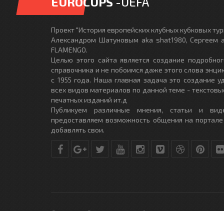
EUROCUPS
-UEFA
Проект "История европейских клубных кубковых турн
Александром Шатуновым aka shat1980, Сергеем a
FLAMENGO.
Целью этого сайта является создание подробног
справочника и не побоимся даже этого слова энци
с 1955 года. Наша главная задача это создание 
всех видов материалов по данной теме - текстовы
печатных изданий ит.д
Публикуем различные мнения, статьи и вид
предоставляем возможность общения на портале
добавлять свои.
© Copyright © 2010-2017. Разработано студией
DLE-THEME.