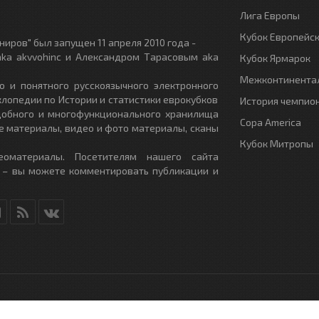
Лига Европы
Кубок Европейс
иров" был запущен 11 апреля 2010 года -
ka akvvohinc и Александром Тарасовым aka
Кубок Ярмарок
Межконтинентал
о и понятного русскоязычного электронного
клопедии по Истории и статистики еврокубков
История чемпио
удобного и многофункционального хранилища
Copa America
е материалы, видео и фото материалы, сканы
Кубок Митропы
еоматериалы. Посетителям нашего сайта
 – вы можете комментировать публикации и
RU
- All Rights Reserved.