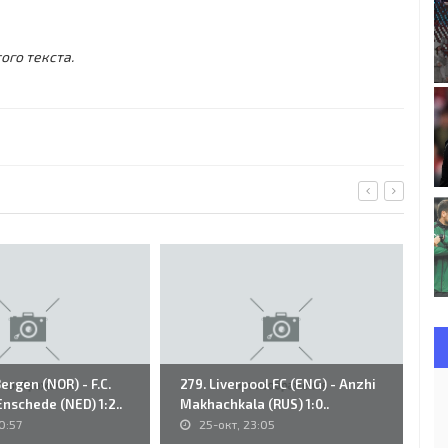
ого текста.
Bergen (NOR) - F.C.
279. Liverpool FC (ENG) - Anzhi
18
nschede (NED) 1:2..
Makhachkala (RUS) 1:0..
WI
0:57
25-окт, 23:05