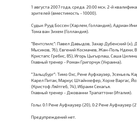
1 августа 2007 года, среда. 20:00 мск. 2-й квалифик
зрителей (вместимость - 10000).
Судьи: Рууд Боссен (Харлем, Голландия), Адриан Ин
Тома ван Зихем (Голландия).
"Вентспилс": Павел Давыдов, Захар Дубенский (к),
Мысиков, 76), Евгений Космачев, Жан-Поль Ндеки, В
Кристапс Гребис, 85), Игорь Цыгырлаш, Саша Цилин
Главный тренер - Роман Григорчук (Украина).
"Зальцбург": Тимо Охс, Рене Ауфхаузер, Эсекьель К
Карел Питак, Маркус Штайнхефер, Хорхе Варгас, Йох
(Кристоф Ляйтгеб, 74), Ибраим Секагья.
Главный тренер - Джованни Трапаттони (Италия).
Голы: 0:1 Рене Ауфхаузер (20), 0:2 Рене Ауфхаузер (27
Предупреждений нет.