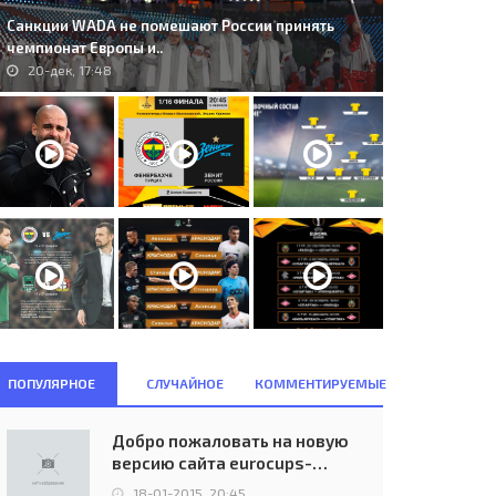
Санкции WADA не помешают России принять
чемпионат Европы и..
20-дек, 17:48
ПОПУЛЯРНОЕ
СЛУЧАЙНОЕ
КОММЕНТИРУЕМЫЕ
. HB T&#243;rshavn (FRO) -
C.F. Barcelona (ESP) - N.E.C.
Добро пожаловать на новую
T Georgia (GEO) 3:0..
Nijmegen (NED) 2:0..
версию сайта eurocups-
21-июл, 22:00
02-ноя, 20:40
uefa.ru
18-01-2015, 20:45