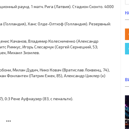
ационный раунд. 1 матч. Рига (Латвия). Стадион Сконто. 4000
Н
иа (Голландия), Ханс Олде-Олтхоф (Голландия). Резервный:
 Денис Качанов, Владимир Колесниченко (Александр
итс Римкус, Игорь Слесарчук (Сергей Сернецкий, 53;
шек, Михаил Зизилев.
арбони, Милан Дудич, Нико Ковач (Вратислав Локвенц, 74),
ан Фонлантен (Патрик Ежек, 85), Александр Циклер (к)
В
), 0:3 Рене Ауфхаузер (83, с пенальти).
***