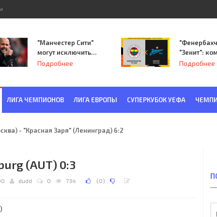
ы
"Манчестер Сити"
"Фенербахч
могут исключить
"Зенит": ко
из Лиги
Семака нач
Подробнее
Подробнее
чемпионов.
путь в пле
Лиги Европ
ЛИГА ЧЕМПИОНОВ
ЛИГА ЕВРОПЫ
СУПЕРКУБОК УЕФА
ЧЕМПИ
ква) - "Красная Заря" (Ленинград) 6:2
zburg (AUT) 0:3
П
00
dudd
0
734
(
0
)
)