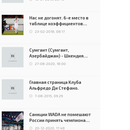
Нас не догонят. 6-е место в
таблице коэффициентов
УЕФА остаётся за Россией
23-02-2018, 08:17
Сумгаит (Сумгаит,
Азербайджан) - Шкендия
(Тетово, Северная
27-08-2020, 18:00
Македония) - 0:2 (0:0)
Главная страница Клуба
Альфредо Ди Стефано.
7-08-2015, 09:29
Санкции WADA не помешают
России принять чемпионат
Европы и финал Лиги
20-12-2020, 17:48