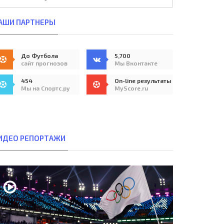
АШИ ПАРТНЕРЫ
До Футбола
5,700
сайт прогнозов
Мы Вконтакте
454
On-line результаты
Мы на Спортс.ру
MyScore.ru
ИДЕО РЕПОРТАЖИ