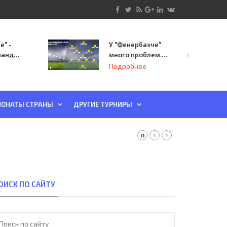
е" -
У "Фенербахче"
манда
много проблем.
инает
Но он опасен для
Подробнее
й-офф
"Зенита"
ы
ОНАТЫ СТРАНЫ
ДРУГИЕ ТУРНИРЫ
ОИСК ПО САЙТУ