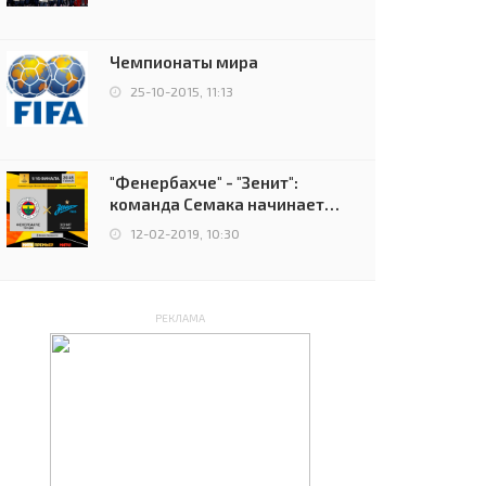
чемпионов.
Чемпионаты мира
25-10-2015, 11:13
"Фенербахче" - "Зенит":
команда Семака начинает
путь в плей-офф Лиги
12-02-2019, 10:30
Европы
РЕКЛАМА