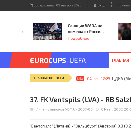
Воскресенье, 09 августа 2026
Вход
Контакт
Санкции WADA не
помешают России
принять
Подробнее
чемпионат
Европы и финал
Лиги чемпионов.
EUROCUPS
-UEFA
ГЛАВНАЯ
ГЛАВНЫЕ НОВОСТИ
04-сен, 12:25
ЦДКА (Мос
NEW
37. FK Ventspils (LVA) - RB Sal
Лига чемпионов УЕФА
/
2007-08
01-авг, 2007, 20:
"Вентспилс" (Латвия) - "Зальцбург" (Австрия) 0:3 (0:2