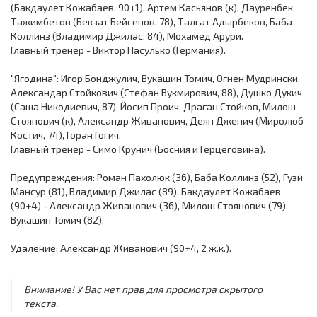
(Бакдаулет Кожабаев, 90+1), Артем Касьянов (к), Дауренбек
Тажимбетов (Бекзат Бейсенов, 78), Талгат Адырбеков, Баба
Коллинз (Владимир Джилас, 84), Мохамед Арури.
Главный тренер - Виктор Пасулько (Германия).
"Ягодина": Игор Бонджулич, Вукашин Томич, Огнен Мудрински,
Александар Стойкович (Стефан Вукмирович, 88), Душко Дукич
(Саша Никодиевич, 87), Йосип Проич, Драган Стойков, Милош
Стоянович (к), Александр Живанович, Деян Дженич (Миролюб
Костич, 74), Горан Гогич.
Главный тренер - Симо Крунич (Босния и Герцеговина).
Предупреждения: Роман Пахолюк (36), Баба Коллинз (52), Гуэй
Мансур (81), Владимир Джилас (89), Бакдаулет Кожабаев
(90+4) - Александр Живанович (36), Милош Стоянович (79),
Вукашин Томич (82).
Удаление: Александр Живанович (90+4, 2 ж.к.).
Внимание! У Вас нет прав для просмотра скрытого
текста.