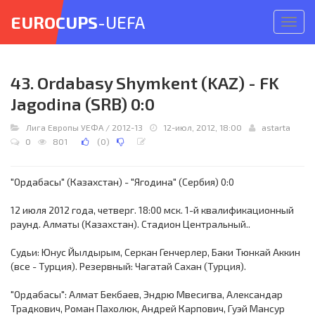
EUROCUPS
-UEFA
Откр
меню
43. Ordabasy Shymkent (KAZ) - FK
Jagodina (SRB) 0:0
Лига Европы УЕФА
/
2012-13
12-июл, 2012, 18:00
astarta
0
801
(
0
)
"Ордабасы" (Казахстан) - "Ягодина" (Сербия) 0:0
12 июля 2012 года, четверг. 18:00 мск. 1-й квалификационный
раунд. Алматы (Казахстан). Стадион Центральный..
Судьи: Юнус Йылдырым, Серкан Генчерлер, Баки Тюнкай Аккин
(все - Турция). Резервный: Чагатай Сахан (Турция).
"Ордабасы": Алмат Бекбаев, Эндрю Мвесигва, Александар
Традкович, Роман Пахолюк, Андрей Карпович, Гуэй Мансур