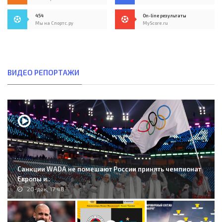
454
On-line результаты
Мы на Спортс.ру
MyScore.ru
ВИДЕО РЕПОРТАЖИ
Санкции WADA не помешают России принять чемпионат
Европы и..
20-дек, 17:48