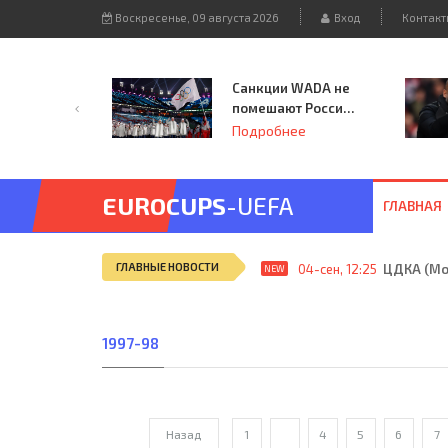
Воскресенье, 09 августа 2026
Вход
Контакт
Санкции WADA не
помешают России
принять
Подробнее
чемпионат
Европы и финал
Лиги чемпионов.
EUROCUPS
-UEFA
ГЛАВНАЯ
ГЛАВНЫЕ НОВОСТИ
21-авг, 20:09
Ключ к б
NEW
1997-98
Назад
1
...
4
5
6
7