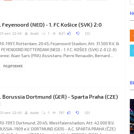
Н
. Feyenoord (NED) - 1. FC Košice (SVK) 2:0
01-окт, 22:45
dudd
1
821
(
0
)
10-1997; Rotterdam; 20:45; Feyenoord Stadion; Att: 31.500 R.V. &
. FEYENOORD ROTTERDAM (NED) - 1. F.C. KOŠICE (SVK) 2-0 (2-0)
eree: Alain Sars (FRA) Assistans: Pierre Renaudin, Bernard
ruk (FRA) Goals: 1-0 Jean-Paul van Gastel 26 (pen); 2-0 Julio
ПОДРОБНЕЕ
ardo CRUZ 34. R.V. & A.V. FEYENOORD (coach: Adrianus "Arie"
n): Jerzy Dudek, Ulrich van Gobbel (George Boateng 61), Henk
ser, Fernando Álvaro PICÚN de León, Patricio Andrés "Pato"
В
FF, Paul Bosvelt (David Connolly 89),
. Borussia Dortmund (GER) - Sparta Praha (CZE)
1
01-окт, 22:45
dudd
1
797
(
0
)
10-1997; Dortmund; 20:45; Westfalenstadion; Att: 42.000 B.V.
USSIA-1909 e.V. DORTMUND (GER) - A.C. SPARTA PRAHA (ČZE)