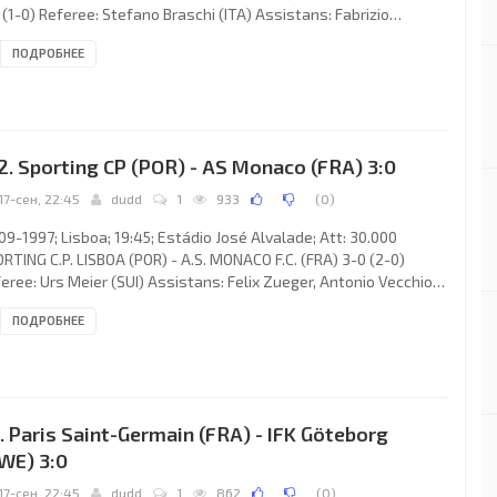
 (1-0) Referee: Stefano Braschi (ITA) Assistans: Fabrizio
forlin, Marcello Gini (ITA) Goal: 1-0 Stefan Beinlich 29 (pen).
ПОДРОБНЕЕ
.V. BAYER 04 e.V. (coach: Christoph Paul Daum): Dirk Heinen,
kus Happe, Christian Wörns, Jens Nowotny (EMERSON Ferreira
Rosa 90), Niko Kovač (Robert Kovač 86), Ulf Kirsten (Paulo
erto RINK 74), Erik Meijer, Carsten Ramelow,
2. Sporting CP (POR) - AS Monaco (FRA) 3:0
17-сен, 22:45
dudd
1
933
(
0
)
09-1997; Lisboa; 19:45; Estádio José Alvalade; Att: 30.000
RTING C.P. LISBOA (POR) - A.S. MONACO F.C. (FRA) 3-0 (2-0)
eree: Urs Meier (SUI) Assistans: Felix Zueger, Antonio Vecchio
I) Goals: 1-0 OCEANO Andrade da Cruz 03; 2-0 Mustapha Hadji
ПОДРОБНЕЕ
 3-0 LEANDRO MACHADO Nascimento 64. SPORTING C.P. (coach:
ÁVIO Joaquim Coelho MACHADO): Filip De Wilde, Abdelilah
er, MARCO AURÉLIO Cunha dos Santos, Roberto Luís Gaspar
s Severo "BETO", VINICIUS Conceição da Silva, OCEANO Andrade
1. Paris Saint-Germain (FRA) - IFK Göteborg
WE) 3:0
17-сен, 22:45
dudd
1
862
(
0
)