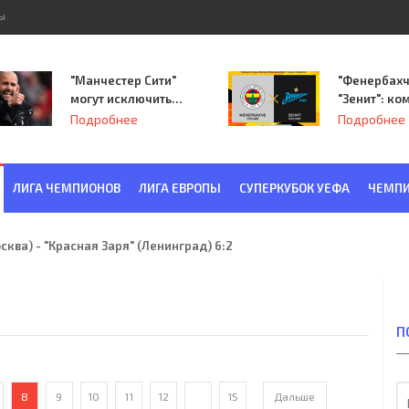
ы
"Манчестер Сити"
"Фенербахч
могут исключить
"Зенит": ко
из Лиги
Семака нач
Подробнее
Подробнее
чемпионов.
путь в пле
Лиги Европ
ЛИГА ЧЕМПИОНОВ
ЛИГА ЕВРОПЫ
СУПЕРКУБОК УЕФА
ЧЕМПИ
удущему
П
8
9
10
11
12
...
15
Дальше