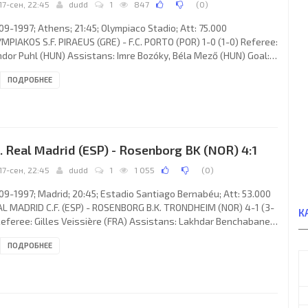
17-сен, 22:45
dudd
1
847
(
0
)
09-1997; Athens; 21:45; Olympiaco Stadio; Att: 75.000
MPIAKOS S.F. PIRAEUS (GRE) - F.C. PORTO (POR) 1-0 (1-0) Referee:
dor Puhl (HUN) Assistans: Imre Bozóky, Béla Mező (HUN) Goal:
 Stelios Giannakopoulos 06. OLYMPIAKOS S.F. (coach: Dušan
ПОДРОБНЕЕ
ević): Kyriakos Tohouroglou, Mirza Varešanović, Kyraikos
ataidis, Georgios Anatolakis, Stelios Giannakopoulos, Andreas
iadis, Alexios Alexandris (Nikos Dabizas 60), Ilija Ivić (Refik
anadžović 90), Predrag Đorđević, Petros Pasalis,
. Real Madrid (ESP) - Rosenborg BK (NOR) 4:1
17-сен, 22:45
dudd
1
1 055
(
0
)
09-1997; Madrid; 20:45; Estadio Santiago Bernabéu; Att: 53.000
L MADRID C.F. (ESP) - ROSENBORG B.K. TRONDHEIM (NOR) 4-1 (3-
К
Referee: Gilles Veissière (FRA) Assistans: Lakhdar Benchabane,
ques Poudevigne (FRA) Goals: 1-0 Christian Panucci 07; 1-1 Jahn
ПОДРОБНЕЕ
r "Mini" Jakobsen 22; 2-1 José Roberto da Silva Júnior "ZÉ
ERTO" 38; 3-1 RAÚL González Blanco 43; 4-1 Fernando
IENTES Sánchez 83. REAL C.F. (coach: Josef "Jupp" Heynckes):
é Santiago CAÑIZARES Ruiz, ROBERTO CARLOS da Silva