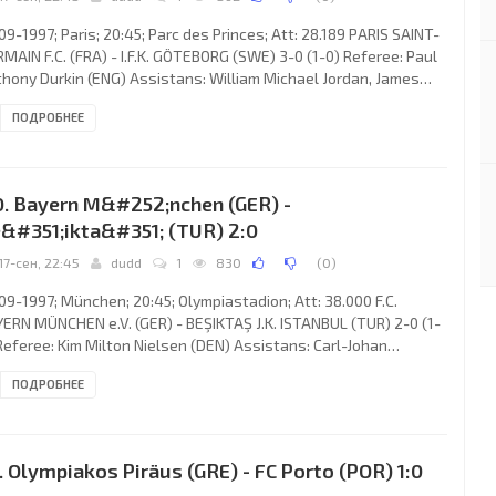
09-1997; Paris; 20:45; Parc des Princes; Att: 28.189 PARIS SAINT-
MAIN F.C. (FRA) - I.F.K. GÖTEBORG (SWE) 3-0 (1-0) Referee: Paul
hony Durkin (ENG) Assistans: William Michael Jordan, James
n Sheffield (ENG) Goals: 1-0 Bruno N'Gotty 28; 2-0 Teddy Lučić 51
ПОДРОБНЕЕ
); 3-0 RAÍ Souza Vieira de Oliveira 81 (pen). PARIS SAINT-GERMAIN
. (coach: RICARDO GOMES Raimundo): Christophe Revault,
rent Fournier (Vincent Guérin 78), Alain Roche, Paul Le Guen,
ier Domi, Jérôme Leroy (Jimmy Algérino
0. Bayern M&#252;nchen (GER) -
&#351;ikta&#351; (TUR) 2:0
17-сен, 22:45
dudd
1
830
(
0
)
09-1997; München; 20:45; Olympiastadion; Att: 38.000 F.C.
ERN MÜNCHEN e.V. (GER) - BEŞIKTAŞ J.K. ISTANBUL (TUR) 2-0 (1-
Referee: Kim Milton Nielsen (DEN) Assistans: Carl-Johan
istensen Meyer, Allen Dam Nielsen (DEN) Goals: 1-0 Thomas
ПОДРОБНЕЕ
mer 03; 2-0 Mario Basler 70. F.C. BAYERN e.V. (coach: Giovanni
ap" Trapattoni): Oliver Kahn, Lothar Matthäus, Thomas Helmer,
kus Babbel, Mario Basler (Bixente Lizarazu 87), Dietmar
ann, Thomas Strunz, Mehmet Scholl,
. Olympiakos Piräus (GRE) - FC Porto (POR) 1:0