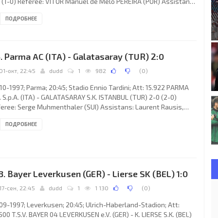
 (1-0) Referee: VÍTOR Manuel de Melo PEREIRA (POR) Assistans:
LOS Manuel Ferreira de MATOS, PAULO Jorge JANUÁRIO Leite
ПОДРОБНЕЕ
eiro (POR) Goals: 1-0 Heiko Herrlich 20; 2-0 Stéphane Chapuisat
 3-0 Jörg Heinrich 69; 4-0 Stéphane Chapuisat 75; 4-1 Horst Siegl
 B.V. BORUSSIA-1909 e.V. (coach: Nevio Scala): Stefan Klos,
fan Reuter, Matthias Sammer, Wolfgang
. Parma AC (ITA) - Galatasaray (TUR) 2:0
01-окт, 22:45
dudd
1
982
(
0
)
10-1997; Parma; 20:45; Stadio Ennio Tardini; Att: 15.922 PARMA
. S.p.A. (ITA) - GALATASARAY S.K. ISTANBUL (TUR) 2-0 (2-0)
eree: Serge Muhmenthaler (SUI) Assistans: Laurent Rausis,
er Rudolf von Rohr (SUI) Goals: 1-0 Roberto Néstor SENSINI 24;
ПОДРОБНЕЕ
 Hernán Jorge CRESPO 39. PARMA A.C. (coach: Carlo Ancelotti):
nluigi Buffon, José Marcelo Ferreira "ZÉ MARIA" (Roberto Mussi
, Lilian Thuram, Fabio Cannavaro, Mauro Milanese, Massimo
ppa, Roberto Néstor SENSINI, Dino Baggio, Pietro
3. Bayer Leverkusen (GER) - Lierse SK (BEL) 1:0
17-сен, 22:45
dudd
1
1 130
(
0
)
09-1997; Leverkusen; 20:45; Ulrich-Haberland-Stadion; Att:
500 T.S.V. BAYER 04 LEVERKUSEN e.V. (GER) - K. LIERSE S.K. (BEL)