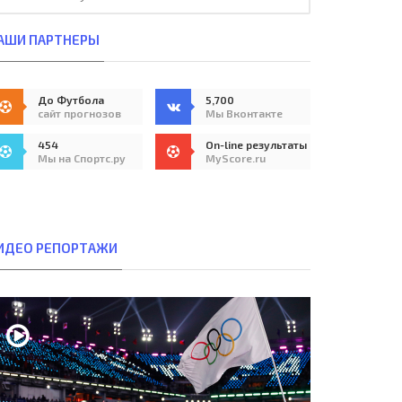
АШИ ПАРТНЕРЫ
До Футбола
5,700
сайт прогнозов
Мы Вконтакте
454
On-line результаты
Мы на Спортс.ру
MyScore.ru
ИДЕО РЕПОРТАЖИ