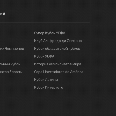
РИЙ
Супер Кубок УЕФА
Клуб Альфредо ди Стефано
ких Чемпионов
Кубок обладателей кубков
Кубок УЕФА
ьный кубок
История чемпионатов мира
натов Европы
Copa Libertadores de América
Кубок Латины
Кубок Интертото