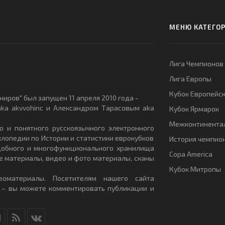
МЕНЮ КАТЕГО
Лига Чемпионов
Лига Европы
Кубок Европейс
иров" был запущен 11 апреля 2010 года -
ka akvvohinc и Александром Тарасовым aka
Кубок Ярмарок
Межконтинентал
о и понятного русскоязычного электронного
клопедии по Истории и статистики еврокубков
История чемпио
удобного и многофункционального хранилища
Copa America
е материалы, видео и фото материалы, сканы
Кубок Митропы
еоматериалы. Посетителям нашего сайта
 – вы можете комментировать публикации и