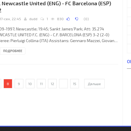
. Newcastle United (ENG) - FC Barcelona (ESP)
2
17-сен, 22:45
dudd
1
830
(
0
)
09-1997; Newcastle; 19:45; Sankt James’Park; Att: 35.274
CASTLE UNITED F.C. (ENG) - C.F. BARCELONA (ESP) 3-2 (2-0)
eree: Pierluigi Collina (ITA) Assistans: Gennaro Mazzei, Giovanni
vanato (ITA) Goals: 1-0 Faustino Hernán “Tino” ASPRILLA
ПОДРОБНЕЕ
estroza 22 (pen); 2-0 Faustino Hernán “Tino” ASPRILLA
estroza 31; 3-0 Faustino Hernán “Tino” ASPRILLA Hinestroza 49;
О
 LUIS ENRIQUE Martínez García 73; 3-2 LUÍS Filipe Madeira Caeiro
O 89. NEWCASTLE UNITED F.C. (coach: Kenneth Mathieson
8
9
10
11
12
...
15
Дальше