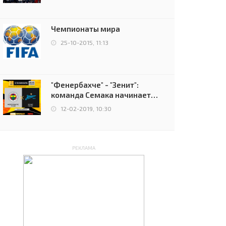
чемпионов.
Чемпионаты мира
25-10-2015, 11:13
"Фенербахче" - "Зенит":
команда Семака начинает
путь в плей-офф Лиги
12-02-2019, 10:30
Европы
РЕКЛАМА