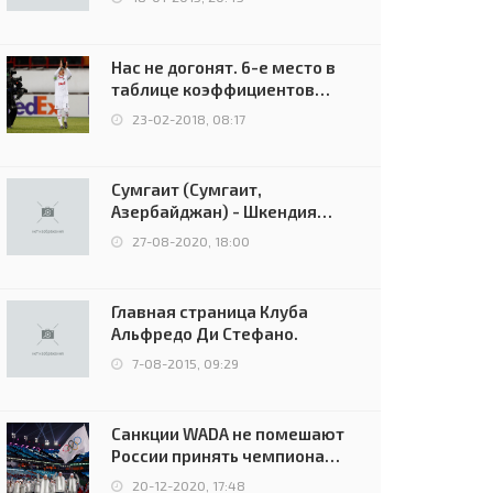
Нас не догонят. 6-е место в
таблице коэффициентов
УЕФА остаётся за Россией
23-02-2018, 08:17
Сумгаит (Сумгаит,
Азербайджан) - Шкендия
(Тетово, Северная
27-08-2020, 18:00
Македония) - 0:2 (0:0)
Главная страница Клуба
Альфредо Ди Стефано.
7-08-2015, 09:29
Санкции WADA не помешают
России принять чемпионат
Европы и финал Лиги
20-12-2020, 17:48