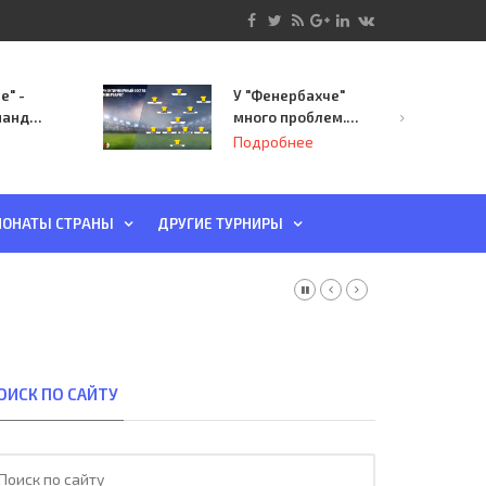
е" -
У "Фенербахче"
манда
много проблем.
инает
Но он опасен для
Подробнее
й-офф
"Зенита"
ы
ОНАТЫ СТРАНЫ
ДРУГИЕ ТУРНИРЫ
ОИСК ПО САЙТУ