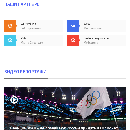
НАШИ ПАРТНЕРЫ
До Футбола
5,700
сайт прогнозов
Мы Вконтакте
454
On-line результаты
Мы на Спортс.ру
MyScore.ru
ВИДЕО РЕПОРТАЖИ
Санкции WADA не помешают России принять чемпионат