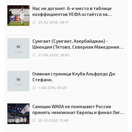
Нас не догонят. 6-е место в таблице
коэффициентов УЕФА остаётся за
Россией
23-02-2018, 08:17
Сумгаит (Сумгаит, Азербайджан) -
Шкендия (Тетово, Северная Македония) -
0:2 (0:0)
27-08-2020, 18:00
Главная страница Клуба Альфредо Ди
Стефано.
7-08-2015, 09:29
Санкции WADA не помешают России
принять чемпионат Европы и финал Лиги
чемпионов.
20-12-2020, 17:48