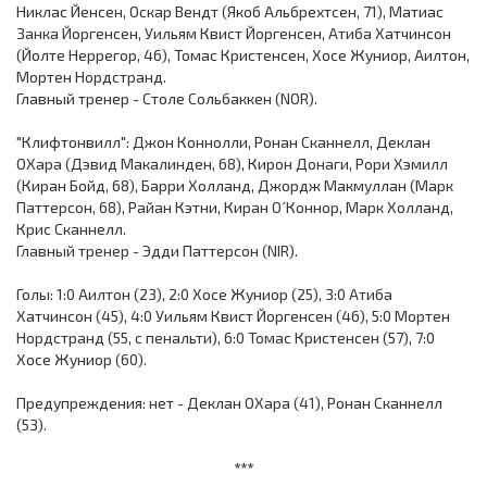
Никлас Йенсен, Оскар Вендт (Якоб Альбрехтсен, 71), Матиас
Занка Йоргенсен, Уильям Квист Йоргенсен, Атиба Хатчинсон
(Йолте Неррегор, 46), Томас Кристенсен, Хосе Жуниор, Аилтон,
Мортен Нордстранд.
Главный тренер - Столе Сольбаккен (NOR).
"Клифтонвилл": Джон Коннолли, Ронан Сканнелл, Деклан
ОХара (Дэвид Макалинден, 68), Кирон Донаги, Рори Хэмилл
(Киран Бойд, 68), Барри Холланд, Джордж Макмуллан (Марк
Паттерсон, 68), Райан Кэтни, Киран О´Коннор, Марк Холланд,
Крис Сканнелл.
Главный тренер - Эдди Паттерсон (NIR).
Голы: 1:0 Аилтон (23), 2:0 Хосе Жуниор (25), 3:0 Атиба
Хатчинсон (45), 4:0 Уильям Квист Йоргенсен (46), 5:0 Мортен
Нордстранд (55, с пенальти), 6:0 Томас Кристенсен (57), 7:0
Хосе Жуниор (60).
Предупреждения: нет - Деклан ОХара (41), Ронан Сканнелл
(53).
***