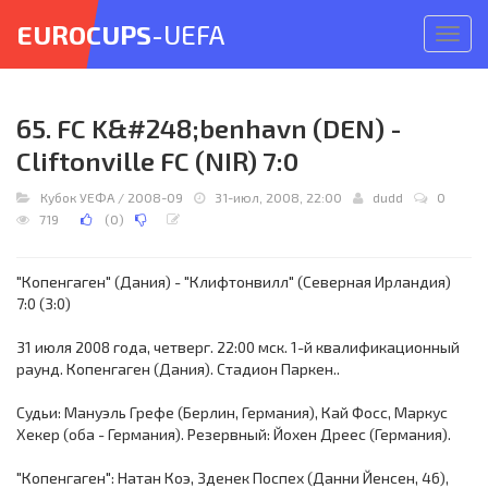
EUROCUPS
-UEFA
Откр
меню
65. FC K&#248;benhavn (DEN) -
Cliftonville FC (NIR) 7:0
Кубок УЕФА
/
2008-09
31-июл, 2008, 22:00
dudd
0
719
(
0
)
"Копенгаген" (Дания) - "Клифтонвилл" (Северная Ирландия)
7:0 (3:0)
31 июля 2008 года, четверг. 22:00 мск. 1-й квалификационный
раунд. Копенгаген (Дания). Стадион Паркен..
Судьи: Мануэль Грефе (Берлин, Германия), Кай Фосс, Маркус
Хекер (оба - Германия). Резервный: Йохен Дреес (Германия).
"Копенгаген": Натан Коэ, Зденек Поспех (Данни Йенсен, 46),