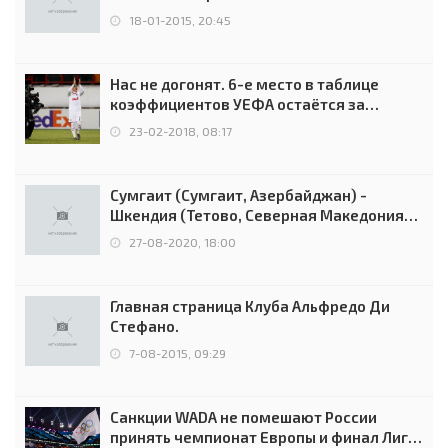
18-01-2015, 20:45
Нас не догонят. 6-е место в таблице
коэффициентов УЕФА остаётся за
Россией
23-02-2018, 08:17
Сумгаит (Сумгаит, Азербайджан) -
Шкендия (Тетово, Северная Македония) -
0:2 (0:0)
27-08-2020, 18:00
Главная страница Клуба Альфредо Ди
Стефано.
7-08-2015, 09:29
Санкции WADA не помешают России
принять чемпионат Европы и финал Лиги