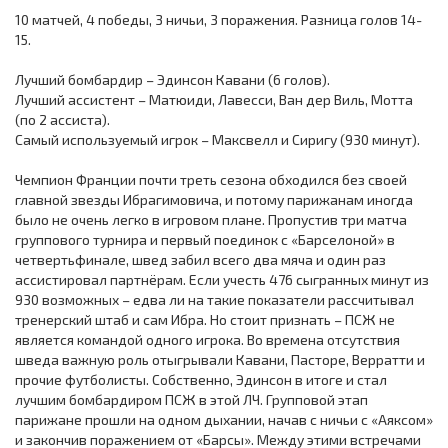
10 матчей, 4 победы, 3 ничьи, 3 поражения. Разница голов 14-
15.
Лучший бомбардир – Эдинсон Кавани (6 голов).
Лучший ассистент – Матюиди, Лавесси, Ван дер Виль, Мотта
(по 2 ассиста).
Самый используемый игрок – Максвелл и Сиригу (930 минут).
Чемпион Франции почти треть сезона обходился без своей
главной звезды Ибрагимовича, и потому парижанам иногда
было не очень легко в игровом плане. Пропустив три матча
группового турнира и первый поединок с «Барселоной» в
четвертьфинале, швед забил всего два мяча и один раз
ассистировал партнёрам. Если учесть 476 сыгранных минут из
930 возможных – едва ли на такие показатели рассчитывал
тренерский штаб и сам Ибра. Но стоит признать – ПСЖ не
является командой одного игрока. Во времена отсутствия
шведа важную роль отыгрывали Кавани, Пасторе, Верратти и
прочие футболисты. Собственно, Эдинсон в итоге и стал
лучшим бомбардиром ПСЖ в этой ЛЧ. Групповой этап
парижане прошли на одном дыхании, начав с ничьи с «Аяксом»
и закончив поражением от «Барсы». Между этими встречами