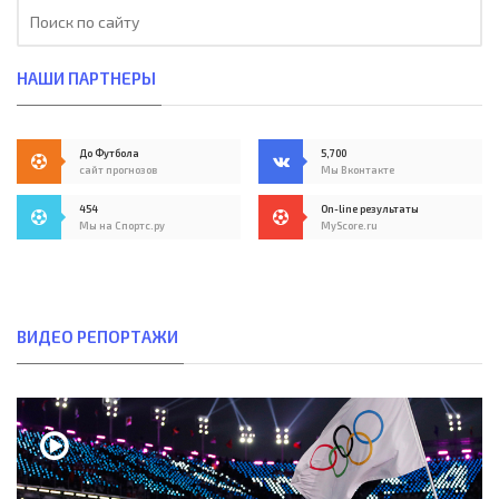
НАШИ ПАРТНЕРЫ
До Футбола
5,700
сайт прогнозов
Мы Вконтакте
454
On-line результаты
Мы на Спортс.ру
MyScore.ru
ВИДЕО РЕПОРТАЖИ