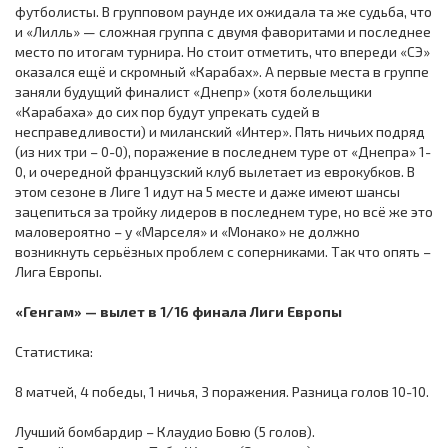
футболисты. В групповом раунде их ожидала та же судьба, что
и «Лилль» — сложная группа с двумя фаворитами и последнее
место по итогам турнира. Но стоит отметить, что впереди «СЭ»
оказался ещё и скромный «Карабах». А первые места в группе
заняли будущий финалист «Днепр» (хотя болельщики
«Карабаха» до сих пор будут упрекать судей в
несправедливости) и миланский «Интер». Пять ничьих подряд
(из них три – 0-0), поражение в последнем туре от «Днепра» 1-
0, и очередной французский клуб вылетает из еврокубков. В
этом сезоне в Лиге 1 идут на 5 месте и даже имеют шансы
зацепиться за тройку лидеров в последнем туре, но всё же это
маловероятно – у «Марселя» и «Монако» не должно
возникнуть серьёзных проблем с соперниками. Так что опять –
Лига Европы.
«Генгам» — вылет в 1/16 финала Лиги Европы
Статистика:
8 матчей, 4 победы, 1 ничья, 3 поражения. Разница голов 10-10.
Лучший бомбардир – Клаудио Бовю (5 голов).