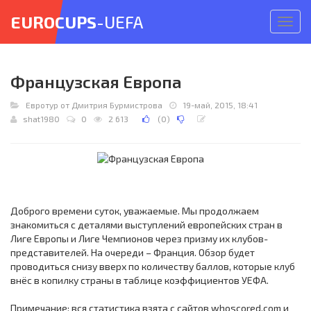
EUROCUPS
-UEFA
Откр
меню
Французская Европа
Евротур от Дмитрия Бурмистрова
19-май, 2015, 18:41
shat1980
0
2 613
(
0
)
Доброго времени суток, уважаемые. Мы продолжаем
знакомиться с деталями выступлений европейских стран в
Лиге Европы и Лиге Чемпионов через призму их клубов-
представителей. На очереди – Франция. Обзор будет
проводиться снизу вверх по количеству баллов, которые клуб
внёс в копилку страны в таблице коэффициентов УЕФА.
Примечание: вся статистика взята с сайтов whoscored.com и