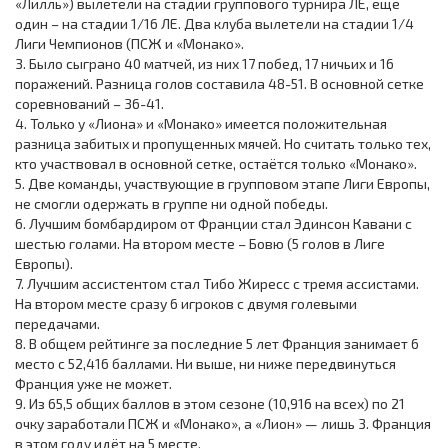
«Лилль») вылетели на стадии группового турнира ЛЕ, ещё
один – на стадии 1/16 ЛЕ. Два клуба вылетели на стадии 1/4
Лиги Чемпионов (ПСЖ и «Монако».
3. Было сыграно 40 матчей, из них 17 побед, 17 ничьих и 16
поражений. Разница голов составила 48-51. В основной сетке
соревнований – 36-41.
4. Только у «Лиона» и «Монако» имеется положительная
разница забитых и пропущенных мячей. Но считать только тех,
кто участвовал в основной сетке, остаётся только «Монако».
5. Две команды, участвующие в групповом этапе Лиги Европы,
не смогли одержать в группе ни одной победы.
6. Лучшим бомбардиром от Франции стал Эдинсон Кавани с
шестью голами. На втором месте – Бовю (5 голов в Лиге
Европы).
7. Лучшим ассистентом стал Тибо Жиресс с тремя ассистами.
На втором месте сразу 6 игроков с двумя голевыми
передачами.
8. В общем рейтинге за последние 5 лет Франция занимает 6
место с 52,416 баллами. Ни выше, ни ниже передвинуться
Франция уже не может.
9. Из 65,5 общих баллов в этом сезоне (10,916 на всех) по 21
очку заработали ПСЖ и «Монако», а «Лион» — лишь 3. Франция
в этом году идёт на 5 месте.