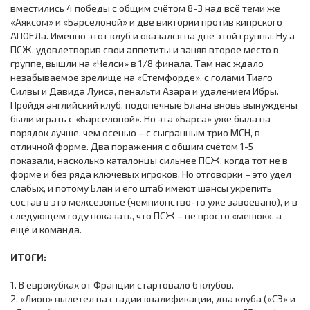
вместились 4 победы с общим счётом 8-3 над всё теми же
«Аяксом» и «Барселоной» и две виктории против кипрского
АПОЕЛа. Именно этот клуб и оказался на дне этой группы. Ну а
ПСЖ, удовлетворив свои аппетиты и заняв второе место в
группе, вышли на «Челси» в 1/8 финала. Там нас ждало
незабываемое зрелище на «Стемфорде», с голами Тиаго
Силвы и Давида Луиса, пенальти Азара и удалением Ибры.
Пройдя английский клуб, подопечные Блана вновь вынуждены
были играть с «Барселоной». Но эта «Барса» уже была на
порядок лучше, чем осенью – с сыгранным трио МСН, в
отличной форме. Два поражения с общим счётом 1-5
показали, насколько каталонцы сильнее ПСЖ, когда тот не в
форме и без ряда ключевых игроков. Но отговорки – это удел
слабых, и потому Блан и его штаб имеют шансы укрепить
состав в это межсезонье (чемпионство-то уже завоёвано), и в
следующем году показать, что ПСЖ – не просто «мешок», а
ещё и команда.
ИТОГИ:
1. В еврокубках от Франции стартовало 6 клубов.
2. «Лион» вылетел на стадии квалификации, два клуба («СЭ» и