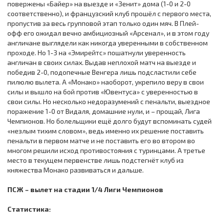
повержены «Байер» на выезде и «Зенит» дома (1-0 и 2-0
соответственно), и французский клуб прошёл с первого места,
пропустив за весь групповой этап только один мяч. В Плей-
офф его ожидал вечно амбициозный «Арсенал», и в этом году
англичане выглядели как никогда уверенными в собственном
проходе. Но 1-3 на «Эмирейтс» пошатнули уверенность
англичан в своих силах. Выдав неплохой матч на выезде и
победив 2-0, подопечные Венгера лишь подсластили себе
пилюлю вылета. А «Монако» наоборот, укрепило веру в свои
силы и вышло на бой против «Ювентуса» с уверенностью в
свои силы. Но несколько недоразумений с пенальти, выездное
поражение 1-0 от Видаля, домашние нули, и – прощай, Лига
Чемпионов. Но болельщики ещё долго будут вспоминать судей
«незлым тихим словом», ведь именно их решение поставить
пенальти в первом матче и не поставить его во втором во
многом решили исход противостояния с туринцами. А третье
место в текущем первенстве лишь подстегнёт клуб из
княжества Монако развиваться и дальше.
ПСЖ – вылет на стадии 1/4 Лиги Чемпионов
Статистика: