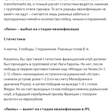
transfermarkt.de, и точный расчёт статистики ведётся, начиная
с группового этапа турнира. То есть раунды квалификации «в
зачёт» не идут – считается лишь разница забитых и
пропущенных мячей и количество побед, ничьих и поражений.
«Лион» – выбыл на стадии квалификации
Статистика:
4 матча, 3 победы, 1 поражение. Разница голов 8-4.
Казалось бы, при такой статистике французский клуб должен
был проходить в групповой этап Лиги Европы. Но нет, после
победы в первом противостоянии над «Млада» из Чехии (4-1,
2-1) «Лион» неожиданно оступился на румынской «Астре»,
сначала уступив дома 1-2 (гол на счету Мальбранка и
удаление Роуза), а затем победив на выезде 1-0 с голом
Ферри. Но за счёт выездных голов победил именно румынский
клуб, а будущий серебряный призёр Франции с позором
вылетел из еврокубков.
«Лилль» — вылет на стадии квалификации в ЛЧ,