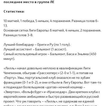
последнее место в группе ЛЕ
Статистика:
10 матчей, 1 победа, 5 ничьих, 4 поражения. Разница голов 6-
13.
Основная сетка Лиги Европы: 6 матчей, 4 ничьих, 2 поражения.
Разница голов 3-8.
Лучший бомбардир – Ориги и Ру (по 1 голу).
Лучший ассистент – Бальмонт (1 ассист).
Самый используемый игрок – Бальмонт, Баса и Эньяма (450
минут).
«Лилль» начал довольно неплохо в квалификации Лиги
Чемпионов, обыграв «Грассхоперс» (2-0 и 1-1), и попав на
«Порту». Увы, португальский клуб оказался не по зубам
французам (0-1 и 0-2), и они отбыли в Лигу Европы. Вот там-то
и поджидал болельщиков «догов» ночной кошмар –
«Эвертон», «Вольфсбург» и «Краснодар». Два крепких клуба с
европейскими амбициями и быстро развивающийся русский
проект. Что уж говорить – «Лилль», не одержав ни единой
победы, занял последнее место в группе, а в Лиге 1 так и не