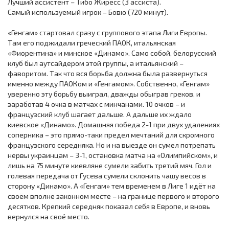
Лучший ассистент – Тибо Жиресс (3 ассиста).
Самый используемый игрок – Бовю (720 минут).
«Генгам» стартовал сразу с группового этапа Лиги Европы.
Там его поджидали греческий ПАОК, итальянская
«Фиорентина» и минское «Динамо». Само собой, белорусский
клуб был аутсайдером этой группы, а итальянский –
фаворитом. Так что вся борьба должна была развернуться
именно между ПАОКом и «Генгамом». Собственно, «Генгам»
уверенно эту борьбу выиграл, дважды обыграв греков, и
заработав 4 очка в матчах с минчанами. 10 очков – и
французский клуб шагает дальше. А дальше их ждало
киевское «Динамо». Домашняя победа 2-1 при двух удалениях
соперника – это прямо-таки предел мечтаний для скромного
французского середняка. Но и на выезде он сумел потрепать
нервы украинцам – 3-1, остановка матча на «Олимпийском», и
лишь на 75 минуте киевляне сумели забить третий мяч. Гол и
голевая передача от Гусева сумели склонить чашу весов в
сторону «Динамо». А «Генгам» тем временем в Лиге 1 идёт на
своём вполне законном месте – на границе первого и второго
десятков. Крепкий середняк показал себя в Европе, и вновь
вернулся на своё место.