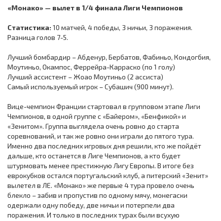
«Монако» — вылет в 1/4 финала Лиги Чемпионов
Статистика:
10 матчей, 4 победы, 3 ничьи, 3 поражения.
Разница голов 7-5.
Лучший бомбардир – Абденур, Бербатов, Фабиньо, Кондогбия,
Моутиньо, Окампос, Феррейра-Карраско (по 1 голу)
Лучший ассистент – Жоао Моутиньо (2 ассиста)
Самый используемый игрок – Субашич (900 минут).
Вице-чемпион Франции стартовал в групповом этапе Лиги
Чемпионов, в одной группе с «Байером», «Бенфикой» и
«Зенитом». Группа выглядела очень ровно до старта
соревнований, и так же ровно они играли до пятого тура.
Именно два последних игровых дня решили, кто же пойдёт
дальше, кто останется в Лиге Чемпионов, а кто будет
штурмовать менее престижную Лигу Европы. В итоге без
еврокубков остался португальский клуб, а питерский «Зенит»
вылетел в ЛЕ. «Монако» же первые 4 тура провело очень
блекло – забив и пропустив по одному мячу, монегаски
одержали одну победу, две ничьи и потерпели два
поражения. И только в последних турах были всухую