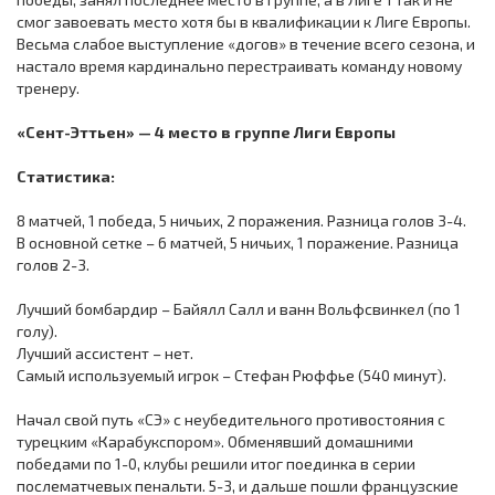
смог завоевать место хотя бы в квалификации к Лиге Европы.
Весьма слабое выступление «догов» в течение всего сезона, и
настало время кардинально перестраивать команду новому
тренеру.
«Сент-Эттьен» — 4 место в группе Лиги Европы
Статистика:
8 матчей, 1 победа, 5 ничьих, 2 поражения. Разница голов 3-4.
В основной сетке – 6 матчей, 5 ничьих, 1 поражение. Разница
голов 2-3.
Лучший бомбардир – Байялл Салл и ванн Вольфсвинкел (по 1
голу).
Лучший ассистент – нет.
Самый используемый игрок – Стефан Рюффье (540 минут).
Начал свой путь «СЭ» с неубедительного противостояния с
турецким «Карабукспором». Обменявший домашними
победами по 1-0, клубы решили итог поединка в серии
послематчевых пенальти. 5-3, и дальше пошли французские