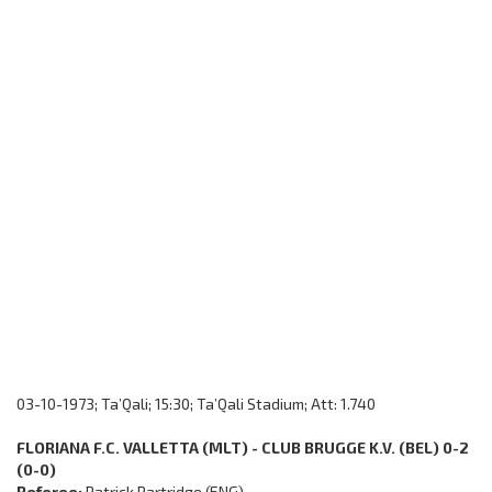
03-10-1973; Ta’Qali; 15:30; Ta’Qali Stadium; Att: 1.740
FLORIANA F.C. VALLETTA (MLT) - CLUB BRUGGE K.V. (BEL) 0-2
(0-0)
Referee:
Patrick Partridge (ENG)