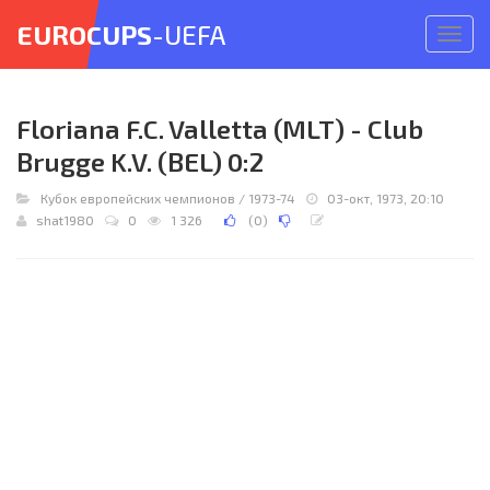
EUROCUPS
-UEFA
Откр
меню
Floriana F.C. Valletta (MLT) - Club
Brugge K.V. (BEL) 0:2
Кубок европейских чемпионов
/
1973-74
03-окт, 1973, 20:10
shat1980
0
1 326
(
0
)