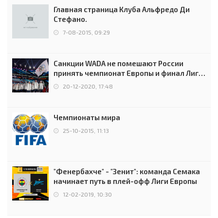
Главная страница Клуба Альфредо Ди
Стефано.
7-08-2015, 09:29
Санкции WADA не помешают России
принять чемпионат Европы и финал Лиги
чемпионов.
20-12-2020, 17:48
Чемпионаты мира
25-10-2015, 11:13
"Фенербахче" - "Зенит": команда Семака
начинает путь в плей-офф Лиги Европы
12-02-2019, 10:30