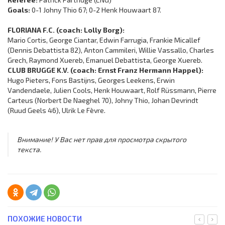
Goals:
0-1 Johny Thio 67; 0-2 Henk Houwaart 87.
FLORIANA F.C. (coach: Lolly Borg):
Mario Cortis, George Ciantar, Edwin Farrugia, Frankie Micallef
(Dennis Debattista 82), Anton Cammileri, Willie Vassallo, Charles
Grech, Raymond Xuereb, Emanuel Debattista, George Xuereb.
CLUB BRUGGE K.V. (coach: Ernst Franz Hermann Happel):
Hugo Pieters, Fons Bastijns, Georges Leekens, Erwin
Vandendaele, Julien Cools, Henk Houwaart, Rolf Rüssmann, Pierre
Carteus (Norbert De Naeghel 70), Johny Thio, Johan Devrindt
(Ruud Geels 46), Ulrik Le Fèvre.
Внимание! У Вас нет прав для просмотра скрытого
текста.
ПОХОЖИЕ НОВОСТИ