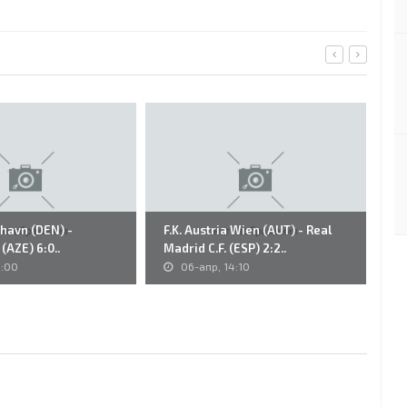
nhavn (DEN) -
F.K. Austria Wien (AUT) - Real
43
(AZE) 6:0..
Madrid C.F. (ESP) 2:2..
So
1:00
06-апр, 14:10