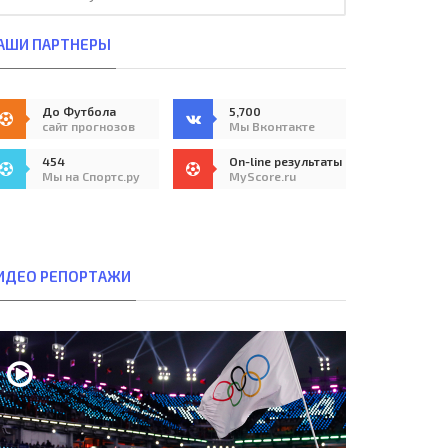
АШИ ПАРТНЕРЫ
До Футбола
5,700
сайт прогнозов
Мы Вконтакте
454
On-line результаты
Мы на Спортс.ру
MyScore.ru
ИДЕО РЕПОРТАЖИ