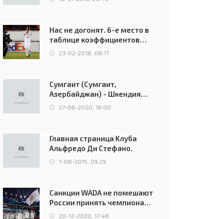
Нас не догонят. 6-е место в
таблице коэффициентов
УЕФА остаётся за Россией
23-02-2018, 08:17
Сумгаит (Сумгаит,
Азербайджан) - Шкендия
(Тетово, Северная
27-08-2020, 18:00
Македония) - 0:2 (0:0)
Главная страница Клуба
Альфредо Ди Стефано.
7-08-2015, 09:29
Санкции WADA не помешают
России принять чемпионат
Европы и финал Лиги
20-12-2020, 17:48