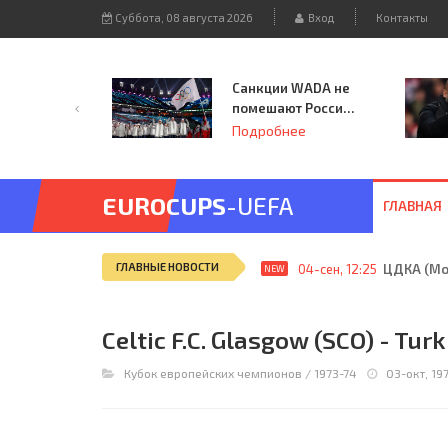
Суббота, 08 августа 2026
Вход
Контакты
Санкции WADA не
помешают России
принять
Подробнее
чемпионат
Европы и финал
Лиги чемпионов.
EUROCUPS
-UEFA
ГЛАВНАЯ
ГЛАВНЫЕ НОВОСТИ
04-сен, 12:25
ЦДКА (Мос
NEW
Celtic F.C. Glasgow (SCO) - Turk
Кубок европейских чемпионов
/
1973-74
03-окт, 197