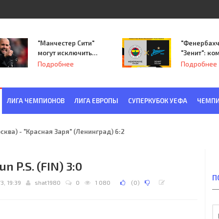
"Манчестер Сити"
"Фенербахч
могут исключить
"Зенит": ко
из Лиги
Семака нач
Подробнее
Подробнее
чемпионов.
путь в пле
Лиги Европ
ЛИГА ЧЕМПИОНОВ
ЛИГА ЕВРОПЫ
СУПЕРКУБОК УЕФА
ЧЕМПИ
ква) - "Красная Заря" (Ленинград) 6:2
un P.S. (FIN) 3:0
П
3, 19:39
shat1980
0
1 080
(
0
)