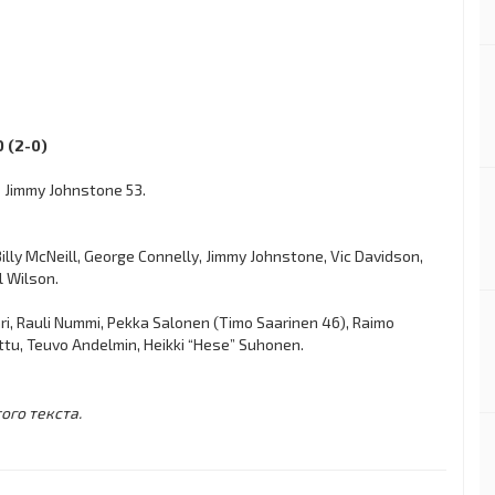
0 (2-0)
0 Jimmy Johnstone 53.
illy McNeill, George Connelly, Jimmy Johnstone, Vic Davidson,
l Wilson.
i, Rauli Nummi, Pekka Salonen (Timo Saarinen 46), Raimo
tu, Teuvo Andelmin, Heikki “Hese” Suhonen.
ого текста.