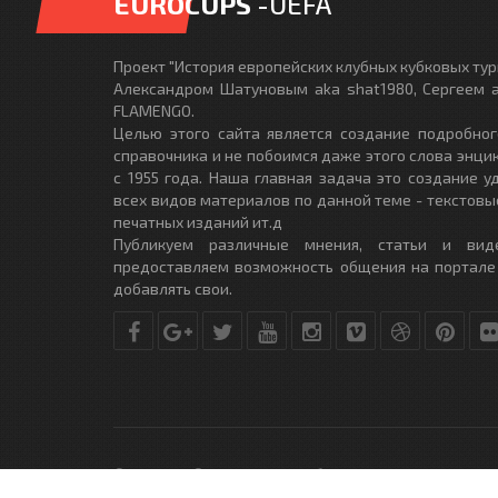
EUROCUPS
-UEFA
Проект "История европейских клубных кубковых турн
Александром Шатуновым aka shat1980, Сергеем a
FLAMENGO.
Целью этого сайта является создание подробног
справочника и не побоимся даже этого слова энци
с 1955 года. Наша главная задача это создание 
всех видов материалов по данной теме - текстовы
печатных изданий ит.д
Публикуем различные мнения, статьи и вид
предоставляем возможность общения на портале
добавлять свои.
© Copyright © 2010-2017. Разработано студией
DLE-THEME.