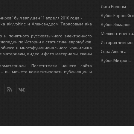
Лига Европы
Кубок Европейс
иров" был запущен 11 апреля 2010 года -
ka akvvohinc и Александром Тарасовым aka
Кубок Ярмарок
Межконтинентал
о и понятного русскоязычного электронного
клопедии по Истории и статистики еврокубков
История чемпио
удобного и многофункционального хранилища
Copa America
е материалы, видео и фото материалы, сканы
Кубок Митропы
еоматериалы. Посетителям нашего сайта
 – вы можете комментировать публикации и
RU
- All Rights Reserved.