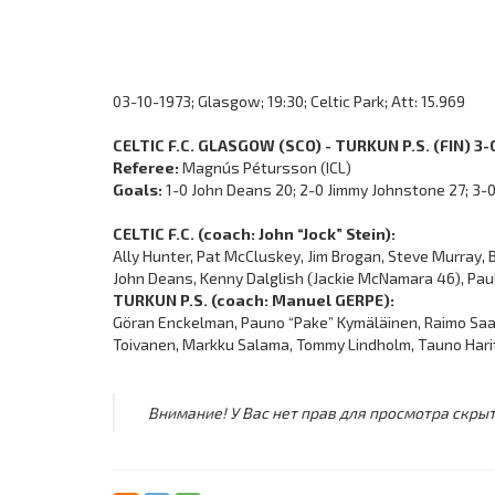
03-10-1973; Glasgow; 19:30; Celtic Park; Att: 15.969
CELTIC F.C. GLASGOW (SCO) - TURKUN P.S. (FIN) 3-
Referee:
Magnús Pétursson (ICL)
Goals:
1-0 John Deans 20; 2-0 Jimmy Johnstone 27; 3-
CELTIC F.C. (coach: John “Jock” Stein):
Ally Hunter, Pat McCluskey, Jim Brogan, Steve Murray, B
John Deans, Kenny Dalglish (Jackie McNamara 46), Pau
TURKUN P.S. (coach: Manuel GERPE):
Göran Enckelman, Pauno “Pake” Kymäläinen, Raimo Saar
Toivanen, Markku Salama, Tommy Lindholm, Tauno Harit
Внимание! У Вас нет прав для просмотра скрыт