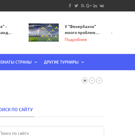
е" -
У "Фенербахче"
манда
много проблем.
инает
Но он опасен для
Подробнее
й-офф
"Зенита"
ы
ОНАТЫ СТРАНЫ
ДРУГИЕ ТУРНИРЫ
ОИСК ПО САЙТУ