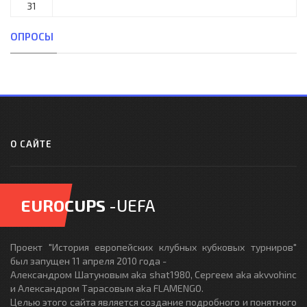
31
ОПРОСЫ
О САЙТЕ
EUROCUPS
-UEFA
Проект "История европейских клубных кубковых турниров"
был запущен 11 апреля 2010 года -
Александром Шатуновым aka shat1980, Сергеем aka akvvohinc
и Александром Тарасовым aka FLAMENGO.
Целью этого сайта является создание подробного и понятного