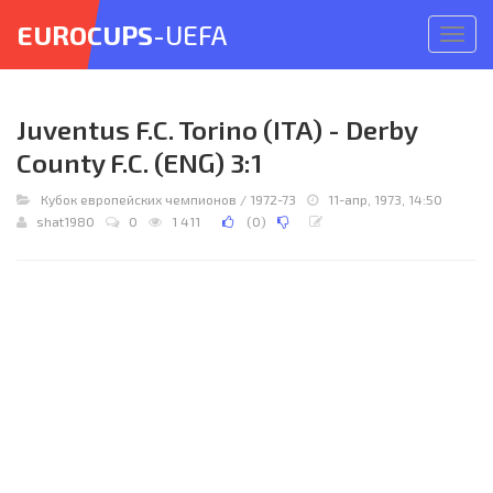
EUROCUPS
-UEFA
Откр
меню
Juventus F.C. Torino (ITA) - Derby
County F.C. (ENG) 3:1
Кубок европейских чемпионов
/
1972-73
11-апр, 1973, 14:50
shat1980
0
1 411
(
0
)