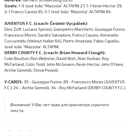
Goals:
1-0 José João “Mazzola” ALTAFINI 27; 1-1 Kevin Hector 29;
2-1 Franco Causio 65; 3-1 José João “Mazzola” ALTAFINI 84.
JUVENTUS F.C. (coach: Čestmír Vycpálek):
Dino Zoff, Luciano Spinosi, Giampietro Marchetti, Giuseppe Furino,
Francesco Morini, Sandro Salvadore, Franco Causio, Antonello
Cuccureddu (Helmut Haller 64), Pietro Anastasi, Fabio Capello,
José João “Mazzola” ALTAFINI.
DERBY COUNTY F.C. (coach: Brian Howard Clough):
Colin Boulton, Ron Webster, David Nish, Alan Durban, Roy
McFarland, Colin Todd, John McGovern, Kevin Hector, John O’Hare,
Archie Gemmill, Steve Powell.
Y-CARDS:
39 - Giuseppe Furino, 89 - Francesco Morini (JUVENTUS
F.C.); 24 - Archie Gemmill, 34 - Roy McFarland (DERBY COUNTY F.C.).
Внимание! У Вас нет прав для просмотра скрытого
текста.