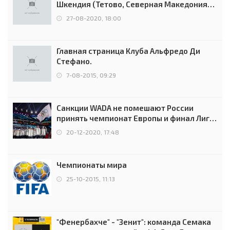
Шкендия (Тетово, Северная Македония) -
0:2 (0:0)
27-08-2020, 18:00
Главная страница Клуба Альфредо Ди
Стефано.
7-08-2015, 09:29
Санкции WADA не помешают России
принять чемпионат Европы и финал Лиги
чемпионов.
20-12-2020, 17:48
Чемпионаты мира
25-10-2015, 11:13
"Фенербахче" - "Зенит": команда Семака