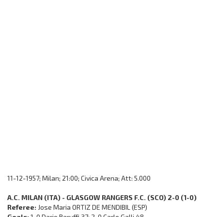
11-12-1957; Milan; 21:00; Civica Arena; Att: 5.000
A.C. MILAN (ITA) - GLASGOW RANGERS F.C. (SCO) 2-0 (1-0)
Referee:
Jose Maria ORTIZ DE MENDIBIL (ESP)
Goals:
1-0 Dario Baruffi 37; 2-0 Carlo Galli 48.