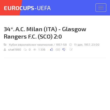
EUROCUPS
-UEFA
Откр
меню
34*. A.C. Milan (ITA) - Glasgow
Rangers F.C. (SCO) 2:0
Кубок европейских чемпионов
/
1957-58
11-дек, 1957, 23:00
shat1980
0
1 336
(
0
)