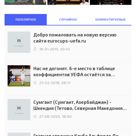
ПОПУЛЯРНОЕ
СЛУЧАЙНОЕ
КОММЕНТИРУЕМЫЕ
Добро пожаловать на новую версию
сайта eurocups-uefa.ru
18-01-2015, 20:45
Нас не догонят. 6-е место в таблице
коэффициентов УЕФА остаётся за
Россией
23-02-2018, 08:17
Сумгаит (Сумгаит, Азербайджан) -
Шкендия (Тетово, Северная Македония) -
0:2 (0:0)
27-08-2020, 18:00
Главная страница Клуба Альфредо Ди