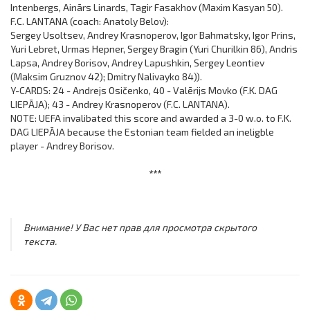
Intenbergs, Ainārs Linards, Tagir Fasakhov (Maxim Kasyan 50).
F.C. LANTANA (coach: Anatoly Belov):
Sergey Usoltsev, Andrey Krasnoperov, Igor Bahmatsky, Igor Prins,
Yuri Lebret, Urmas Hepner, Sergey Bragin (Yuri Churilkin 86), Andris
Lapsa, Andrey Borisov, Andrey Lapushkin, Sergey Leontiev
(Maksim Gruznov 42); Dmitry Nalivayko 84)).
Y-CARDS: 24 - Andrejs Osičenko, 40 - Valērijs Movko (F.K. DAG
LIEPĀJA); 43 - Andrey Krasnoperov (F.C. LANTANA).
NOTE: UEFA invalibated this score and awarded a 3-0 w.o. to F.K.
DAG LIEPĀJA because the Estonian team fielded an ineligble
player - Andrey Borisov.
***
Внимание! У Вас нет прав для просмотра скрытого
текста.