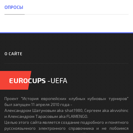
ОПРОСЫ
О САЙТЕ
EUROCUPS
-UEFA
Проект "История европейских клубных кубковых турниров"
был запущен 11 апреля 2010 года -
Александром Шатуновым aka shat1980, Сергеем aka akvvohinc
и Александром Тарасовым aka FLAMENGO.
Целью этого сайта является создание подробного и понятного
русскоязычного электронного справочника и не побоимся