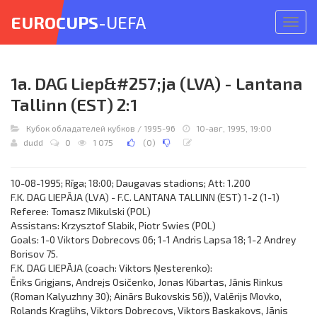
EUROCUPS
-UEFA
Откр
меню
1a. DAG Liep&#257;ja (LVA) - Lantana
Tallinn (EST) 2:1
Кубок обладателей кубков
/
1995-96
10-авг, 1995, 19:00
dudd
0
1 075
(
0
)
10-08-1995; Rīga; 18:00; Daugavas stadions; Att: 1.200
F.K. DAG LIEPĀJA (LVA) - F.C. LANTANA TALLINN (EST) 1-2 (1-1)
Referee: Tomasz Mikulski (POL)
Assistans: Krzysztof Slabik, Piotr Swies (POL)
Goals: 1-0 Viktors Dobrecovs 06; 1-1 Andris Lapsa 18; 1-2 Andrey
Borisov 75.
F.K. DAG LIEPĀJA (coach: Viktors Ņesterenko):
Ēriks Grigjans, Andrejs Osičenko, Jonas Kibartas, Jānis Rinkus
(Roman Kalyuzhny 30); Ainārs Bukovskis 56)), Valērijs Movko,
Rolands Kraglihs, Viktors Dobrecovs, Viktors Baskakovs, Jānis