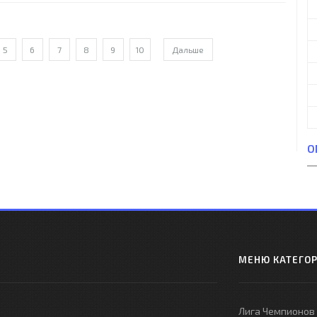
CO", Miroslav Đukić, Salvador González Marco "VORO", Francisco
ier Pérez VILLARROYA, Emilio José VIQUEIRA Moure, DONATO
ma da
5
6
7
8
9
10
Дальше
О
МЕНЮ КАТЕГО
Лига Чемпионов