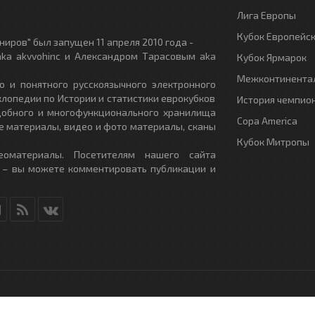
Лига Европы
Кубок Европейс
иров" был запущен 11 апреля 2010 года -
ka akvvohinc и Александром Тарасовым aka
Кубок Ярмарок
Межконтинентал
о и понятного русскоязычного электронного
клопедии по Истории и статистики еврокубков
История чемпио
удобного и многофункционального хранилища
Copa America
е материалы, видео и фото материалы, сканы
Кубок Митропы
еоматериалы. Посетителям нашего сайта
 – вы можете комментировать публикации и
RU
- All Rights Reserved.