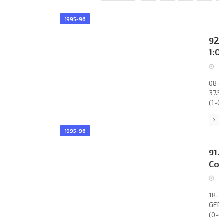
1995-96
92
1:
08-
37.
(1-
Don
GER
1995-96
Lam
(Fr
91
Pat
Co
18-
GER
(0-