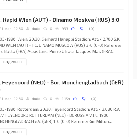
chez 37; 1-1 José Roberto Gama de Oliveira "BEBETO" 63. REAL
ach: VÍCTOR FERNÁNDEZ Braulio): José Francisco BElMAN
zález, Alberto BELSUÉ Arias, Jesús Ángel SOLANA Bermejo, Luis
. Rapid Wien (AUT) - Dinamo Moskva (RUS) 3:0
rlos CUARTERO Lafarga, Jesús GARCÍA SANJUÁN, Mohamed
21-мар, 22:30
dudd
0
933
(
0
)
03-1996; Wien; 20:30; Gerhard Hanappi Stadion; Att: 42.700 S.K.
ID WIEN (AUT) - F.C. DINAMO MOSCOW (RUS) 3-0 (0-0) Referee:
c Batta (FRA) Assistans: Pierre Ufrasi, Jacques Mas (FRA)
ls: 1-0 Carsten Jancker 49; 2-0 Peter Stöger 61 (pen); 3-0
ПОДРОБНЕЕ
sten Jancker 74. S.K. RAPID (coach: Ernst Dokupil): Michael
sel, Michael Hatz, Trifon Ivanov, Peter Schöttel, Peter Guggi,
reas Heraf, Peter Stöger, Patrick Jovanović, Stephan Marasek,
. Feyenoord (NED) - Bor. Mönchengladbach (GER)
istian Stumpf, Carsten Jancker. F.C. DINAMO
0
21-мар, 22:30
dudd
0
1 154
(
0
)
03-1996; Rotterdam; 20:30; Feyenoord Stadion; Att: 43.080 R.V.
.V. FEYENOORD ROTTERDAM (NED) - BORUSSIA V.f.L. 1900
CHENGLADBACH e.V. (GER) 1-0 (0-0) Referee: Kim Milton
lsen (DEN) Assistans: Carl-Johan Christensen Meyer, Torben
ПОДРОБНЕЕ
rsen (DEN) Goal: 1-0 Orlando Trastfull 85. R.V. & A.V. FEYENOORD