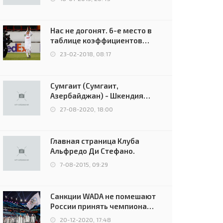
Нас не догонят. 6-е место в
таблице коэффициентов
УЕФА остаётся за Россией
23-02-2018, 08:17
Сумгаит (Сумгаит,
Азербайджан) - Шкендия
(Тетово, Северная
27-08-2020, 18:00
Македония) - 0:2 (0:0)
Главная страница Клуба
Альфредо Ди Стефано.
7-08-2015, 09:29
Санкции WADA не помешают
России принять чемпионат
Европы и финал Лиги
20-12-2020, 17:48