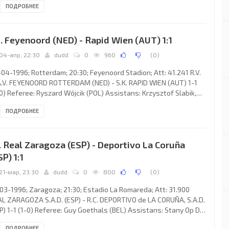
ПОДРОБНЕЕ
ri Djorkaeff 90. R.C. DEPORTIVO (coach: John Benjamin Toshack):
ncisco LIAÑO Fernández, Salvador González Marco "VORO",
oslav Đukić, Francisco Jémez Martín "PACO" (DAVID Fernández
. Feyenoord (NED) - Rapid Wien (AUT) 1:1
ramontes 63), ALFREDO Santaelena Aguado, DONATO Gama da
va,
04-апр, 22:30
dudd
0
960
(
0
)
04-1996; Rotterdam; 20:30; Feyenoord Stadion; Att: 41.241 R.V.
.V. FEYENOORD ROTTERDAM (NED) - S.K. RAPID WIEN (AUT) 1-1
0) Referee: Ryszard Wójcik (POL) Assistans: Krzysztof Slabik,
ek Pocięgiel (POL) Goals: 1-0 Ronald Koeman 53 (pen); 1-1
ПОДРОБНЕЕ
sten Jancker 67. R.V. & A.V. FEYENOORD (coach: Adrianus "Arie"
n): Ed de Goey, George Boateng, Ronald Koeman, Bernard
uiteman, Peter Bosz, Giovanni van Bronckhorst, Jean-Paul van
. Real Zaragoza (ESP) - Deportivo La Coruña
tel, Henrik Larsson (Orlando Trastfull 79),
SP) 1:1
21-мар, 23:30
dudd
0
800
(
0
)
03-1996; Zaragoza; 21:30; Estadio La Romareda; Att: 31.900
L ZARAGOZA S.A.D. (ESP) - R.C. DEPORTIVO de LA CORUÑA, S.A.D.
P) 1-1 (1-0) Referee: Guy Goethals (BEL) Assistans: Stany Op De
ck, Marc Van Den Broeck (BEL) Goals: 1-0 Fernando MORIENTES
ПОДРОБНЕЕ