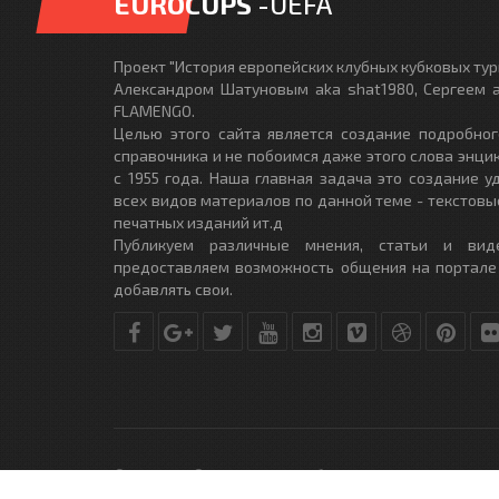
EUROCUPS
-UEFA
Проект "История европейских клубных кубковых турн
Александром Шатуновым aka shat1980, Сергеем a
FLAMENGO.
Целью этого сайта является создание подробног
справочника и не побоимся даже этого слова энци
с 1955 года. Наша главная задача это создание 
всех видов материалов по данной теме - текстовы
печатных изданий ит.д
Публикуем различные мнения, статьи и вид
предоставляем возможность общения на портале
добавлять свои.
© Copyright © 2010-2017. Разработано студией
DLE-THEME.