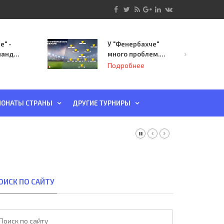
е" -
У "Фенербахче"
манда
много проблем.
инает
Но он опасен для
Подробнее
й-офф
"Зенита"
ы
ОНАТЫ СТРАНЫ
ДРУГИЕ ТУРНИРЫ
ОИСК ПО САЙТУ