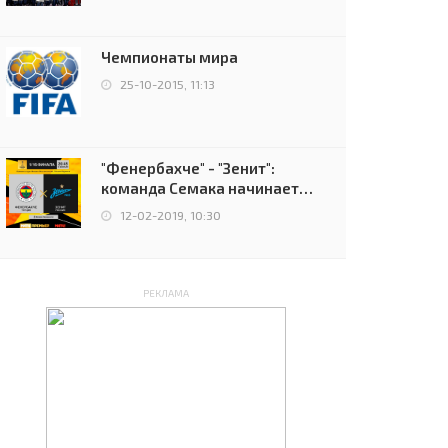
чемпионов.
Чемпионаты мира
25-10-2015, 11:13
"Фенербахче" - "Зенит":
команда Семака начинает
путь в плей-офф Лиги
12-02-2019, 10:30
Европы
РЕКЛАМА