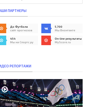
АШИ ПАРТНЕРЫ
До Футбола
5,700
сайт прогнозов
Мы Вконтакте
454
On-line результаты
Мы на Спортс.ру
MyScore.ru
ИДЕО РЕПОРТАЖИ