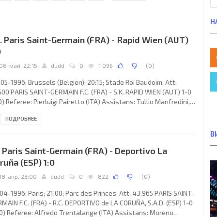
Н
. Paris Saint-Germain (FRA) - Rapid Wien (AUT)
0
08-май, 22:15
dudd
0
1 096
(
0
)
05-1996; Brussels (Belgien); 20:15; Stade Roi Baudoim; Att:
500 PARIS SAINT-GERMAIN F.C. (FRA) - S.K. RAPID WIEN (AUT) 1-0
0) Referee: Pierluigi Pairetto (ITA) Assistans: Tullio Manfredini,
ato Nicoletti (ITA) Goal: 1-0 Bruno N'Gotty 29. PARIS SAINT-
ПОДРОБНЕЕ
MAIN F.C. (coach: Luis Miguel FERNÁNDEZ Toledo): Bernard
a, Bruno N'Gotty, Alain Roche, Paul Le Guen, Laurent Fournier
В
ancis Llacer 77), Daniel Bravo, Vincent Guérin, Patrick Colleter,
. Paris Saint-Germain (FRA) - Deportivo La
rice Loko, Youri Djorkaeff, RAÍ Souza
ruña (ESP) 1:0
18-апр, 23:00
dudd
0
822
(
0
)
04-1996; Paris; 21:00; Parc des Princes; Att: 43.965 PARIS SAINT-
MAIN F.C. (FRA) - R.C. DEPORTIVO de LA CORUÑA, S.A.D. (ESP) 1-0
0) Referee: Alfredo Trentalange (ITA) Assistans: Moreno