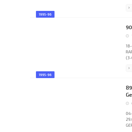
Zuc
SAI
1995-96
Ber
Fou
90
Col
18-
RAP
(3-
Ser
Stu
1995-96
Dok
Sch
89
(Re
Ge
04-
29.
GER
Ass