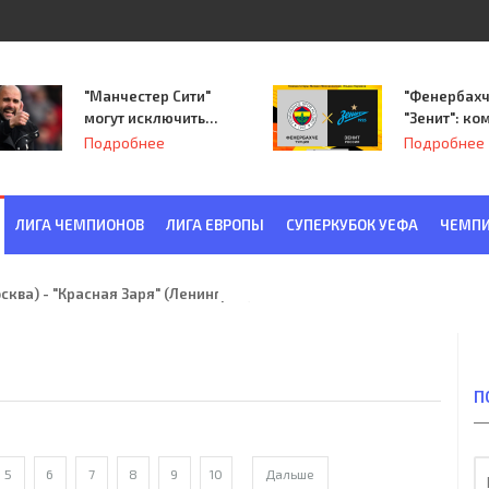
"Манчестер Сити"
"Фенербахч
могут исключить
"Зенит": ко
из Лиги
Семака нач
Подробнее
Подробнее
чемпионов.
путь в пле
Лиги Европ
ЛИГА ЧЕМПИОНОВ
ЛИГА ЕВРОПЫ
СУПЕРКУБОК УЕФА
ЧЕМПИ
ква) - "Красная Заря" (Ленинград) 6:2
П
5
6
7
8
9
10
Дальше