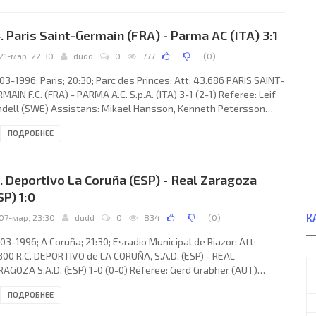
ach: Adrianus "Arie" Haan): Ed de Goey, Peter Bosz, Ronald
man, Bernard Schuiteman, George Boateng, Jean-Paul van
. Paris Saint-Germain (FRA) - Parma AC (ITA) 3:1
tel, Rob Maas, Giovanni van Bronckhorst, Gaston Taument
21-мар, 22:30
dudd
0
777
(
0
)
03-1996; Paris; 20:30; Parc des Princes; Att: 43.686 PARIS SAINT-
MAIN F.C. (FRA) - PARMA A.C. S.p.A. (ITA) 3-1 (2-1) Referee: Leif
dell (SWE) Assistans: Mikael Hansson, Kenneth Petersson
E) Goals: 1-0 RAÍ Souza Vieira de Oliveira 09 (pen); 1-1
ПОДРОБНЕЕ
ssandro Melli 26; 2-1 Patrice Loko 38; 3-1 RAÍ Souza Vieira de
veira 69 (pen). PARIS SAINT-GERMAIN F.C. (coach: Luis Miguel
NÁNDEZ Toledo): Bernard Lama, Bruno N'Gotty, Alain Roche,
. Deportivo La Coruña (ESP) - Real Zaragoza
l Le Guen, Laurent Fournier (Stéphane Mahé 75),
SP) 1:0
К
07-мар, 23:30
dudd
0
834
(
0
)
03-1996; A Coruña; 21:30; Esradio Municipal de Riazor; Att:
800 R.C. DEPORTIVO de LA CORUÑA, S.A.D. (ESP) - REAL
AGOZA S.A.D. (ESP) 1-0 (0-0) Referee: Gerd Grabher (AUT)
istans: Manfred Zeiszer, Egon Bereuter (AUT) Goal: 1-0 DAVID
ПОДРОБНЕЕ
nández Miramontes 69. R.C. DEPORTIVO (coach: John Benjamin
hack): Francisco LIAÑO Fernández, Francisco Jémez Martín