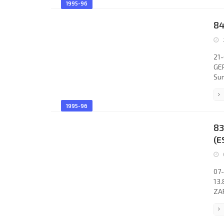
1995-96
(co
Koe
84
Gas
21-
GER
Sun
(SW
Ale
1995-96
Oli
FER
83
Pau
(E
07-
13.
ZAR
Ass
Fer
Tos