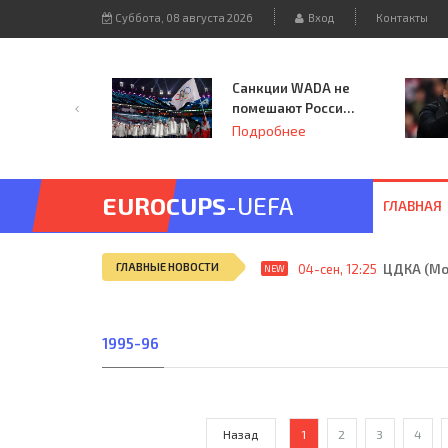
Суббота, 08 августа 2026
Вход
Контакты
Санкции WADA не
помешают России
принять
Подробнее
чемпионат
Европы и финал
Лиги чемпионов.
EUROCUPS
-UEFA
ГЛАВНАЯ
ГЛАВНЫЕ НОВОСТИ
04-сен, 12:25
ЦДКА (Мос
NEW
1995-96
Назад
1
2
3
4