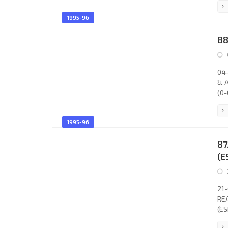
You
1995-96
Fra
Mir
88
Mi
Sil
04-
& A
(0-
Jac
Car
1995-96
Haa
Sch
87
Gas
(E
21-
REA
(ES
Bee