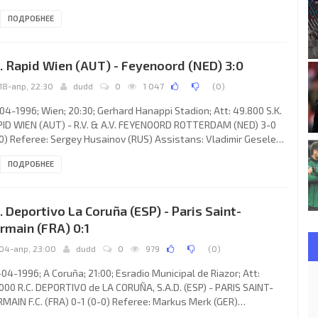
colini, Claudio Puglisi (ITA) Goal: 1-0 Patrice Loko 59. PARIS
ПОДРОБНЕЕ
NT-GERMAIN F.C. (coach: Luis Miguel FERNÁNDEZ Toledo):
nard Lama, Bruno N'Gotty, Alain Roche, Paul Le Guen, Laurent
rnier (Francis Llacer 81), Daniel Bravo, Vincent Guérin, Patrick
. Rapid Wien (AUT) - Feyenoord (NED) 3:0
leter, Patrice Loko, Youri Djorkaeff (Julio
18-апр, 22:30
dudd
0
1 047
(
0
)
04-1996; Wien; 20:30; Gerhard Hanappi Stadion; Att: 49.800 S.K.
ID WIEN (AUT) - R.V. & A.V. FEYENOORD ROTTERDAM (NED) 3-0
0) Referee: Sergey Husainov (RUS) Assistans: Vladimir Geselev,
gey Martynov (RUS) Goals: 1-0 Carsten Jancker 02; 2-0 Christian
ПОДРОБНЕЕ
mpf 32; 3-0 Carsten Jancker 35. S.K. RAPID (coach: Ernst
upil): Michael Konsel, Trifon Ivanov, Michael Hatz, Peter
öttel, Peter Guggi, Andreas Heraf, Dietmar "Didi" Kühbauer
. Deportivo La Coruña (ESP) - Paris Saint-
né Haller 86), Peter Stöger (Sergey Mandreko
rmain (FRA) 0:1
04-апр, 23:00
dudd
0
979
(
0
)
04-1996; A Coruña; 21:00; Esradio Municipal de Riazor; Att:
000 R.C. DEPORTIVO de LA CORUÑA, S.A.D. (ESP) - PARIS SAINT-
MAIN F.C. (FRA) 0-1 (0-0) Referee: Markus Merk (GER)
istans: Hans-Georg Füllbrunn, Roland Schäfer (GER) Goal: 0-1