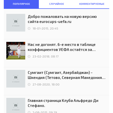
ПОПУЛЯРНОЕ
СЛУЧАЙНОЕ
КОММЕНТИРУЕМЫЕ
Добро пожаловать на новую версию
сайта eurocups-uefa.ru
18-01-2015, 20:45
Нас не догонят. 6-е место в таблице
коэффициентов УЕФА остаётся за
Россией
23-02-2018, 08:17
Сумгаит (Сумгаит, Азербайджан) -
Шкендия (Тетово, Северная Македония) -
0:2 (0:0)
27-08-2020, 18:00
Главная страница Клуба Альфредо Ди
Стефано.
7-08-2015, 09:29