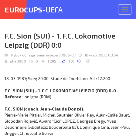
EUROCUPS
-UEFA
Откр
меню
F.C. Sion (SUI) - 1. F.C. Lokomotive
Leipzig (DDR) 0:0
Кубок обладателей кубков
/
1986-87
18-мар, 1987, 08:54
shat1980
0
1 295
(
0
)
18-03-1987; Sion; 20:00; Stade de Tourbillon; Att: 12.200
F.C. SION (SUI) - 1. F.C. LOKOMOTIVE LEIPZIG (DDR) 0-0
Referee:
Ion Igna (ROM)
F.C. SION (coach: Jean-Claude Donzé):
Pierre-Marie Pittier, Michel Sauthier, Olivier Rey, Alain-Emile Balet,
Slobodan Rojević, Álvaro “Cici” LÓPEZ, Georges Bregy, Yves
Debonnaire (Abdelaziz Bouderbala 85), Dominique Cina, Jean-Paul
Brigger, Christophe Bonvin.