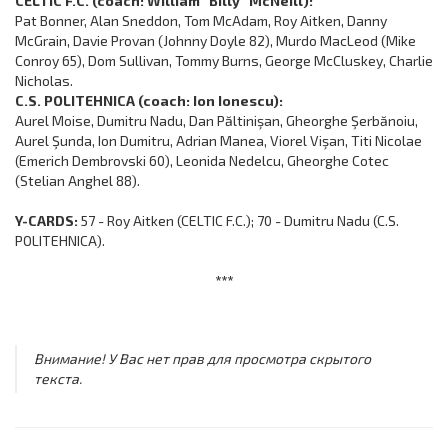
CELTIC F.C. (coach: William “Billy” McNeill):
Pat Bonner, Alan Sneddon, Tom McAdam, Roy Aitken, Danny
McGrain, Davie Provan (Johnny Doyle 82), Murdo MacLeod (Mike
Conroy 65), Dom Sullivan, Tommy Burns, George McCluskey, Charlie
Nicholas.
C.S. POLITEHNICA (coach: Ion Ionescu):
Aurel Moise, Dumitru Nadu, Dan Păltinişan, Gheorghe Şerbănoiu,
Aurel Şunda, Ion Dumitru, Adrian Manea, Viorel Vişan, Titi Nicolae
(Emerich Dembrovski 60), Leonida Nedelcu, Gheorghe Cotec
(Stelian Anghel 88).
Y-CARDS:
57 - Roy Aitken (CELTIC F.C.); 70 - Dumitru Nadu (C.S.
POLITEHNICA).
***
Внимание! У Вас нет прав для просмотра скрытого
текста.