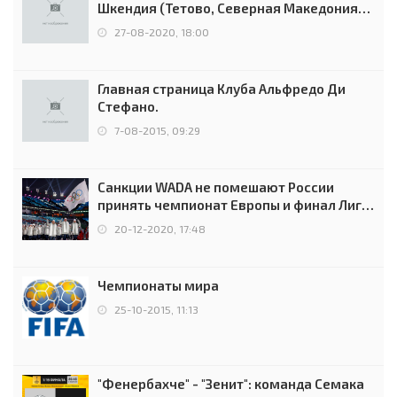
Шкендия (Тетово, Северная Македония) -
0:2 (0:0)
27-08-2020, 18:00
Главная страница Клуба Альфредо Ди
Стефано.
7-08-2015, 09:29
Санкции WADA не помешают России
принять чемпионат Европы и финал Лиги
чемпионов.
20-12-2020, 17:48
Чемпионаты мира
25-10-2015, 11:13
"Фенербахче" - "Зенит": команда Семака