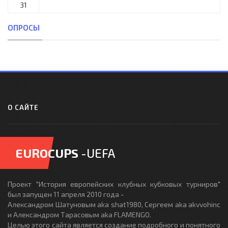
31
ОПРОСЫ
О САЙТЕ
EUROCUPS
-UEFA
Проект "История европейских клубных кубковых турниров"
был запущен 11 апреля 2010 года -
Александром Шатуновым aka shat1980, Сергеем aka akvvohinc
и Александром Тарасовым aka FLAMENGO.
Целью этого сайта является создание подробного и понятного