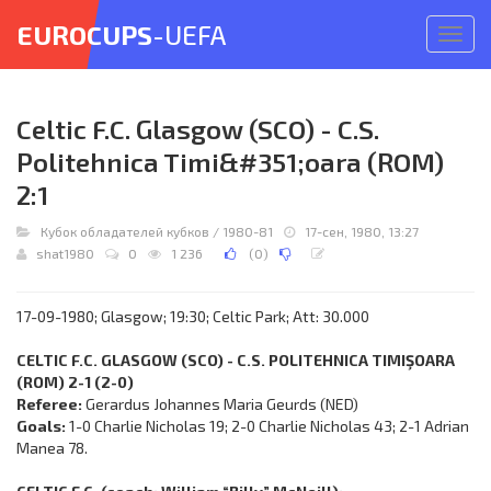
EUROCUPS
-UEFA
Откр
меню
Celtic F.C. Glasgow (SCO) - C.S.
Politehnica Timi&#351;oara (ROM)
2:1
Кубок обладателей кубков
/
1980-81
17-сен, 1980, 13:27
shat1980
0
1 236
(
0
)
17-09-1980; Glasgow; 19:30; Celtic Park; Att: 30.000
CELTIC F.C. GLASGOW (SCO) - C.S. POLITEHNICA TIMIŞOARA
(ROM) 2-1 (2-0)
Referee:
Gerardus Johannes Maria Geurds (NED)
Goals:
1-0 Charlie Nicholas 19; 2-0 Charlie Nicholas 43; 2-1 Adrian
Manea 78.