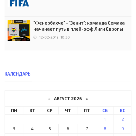
"Фенербахче" - "Зенит": команда Семака
начинает путь в плей-офф Лиги Европы
12-02-2019, 10:30
КАЛЕНДАРЬ
«
АВГУСТ 2026 »
ПН
ВТ
СР
ЧТ
ПТ
СБ
ВС
1
2
3
4
5
6
7
8
9