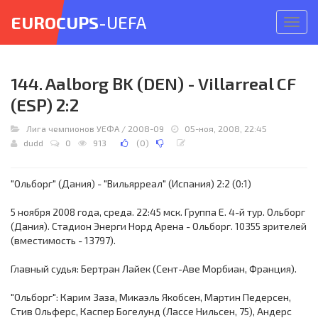
EUROCUPS
-UEFA
Откр
меню
144. Aalborg BK (DEN) - Villarreal CF
(ESP) 2:2
Лига чемпионов УЕФА
/
2008-09
05-ноя, 2008, 22:45
dudd
0
913
(
0
)
"Ольборг" (Дания) - "Вильярреал" (Испания) 2:2 (0:1)
5 ноября 2008 года, среда. 22:45 мск. Группа E. 4-й тур. Ольборг
(Дания). Стадион Энерги Норд Арена - Ольборг. 10355 зрителей
(вместимость - 13797).
Главный судья: Бертран Лайек (Сент-Аве Морбиан, Франция).
"Ольборг": Карим Заза, Микаэль Якобсен, Мартин Педерсен,
Стив Ольферс, Каспер Богелунд (Лассе Нильсен, 75), Андерс