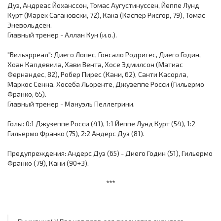
Дуэ, Андреас Йоханссон, Томас Аугустинуссен, Йеппе Лунд
Курт (Марек Сагановски, 72), Кака (Каспер Рисгор, 79), Томас
Эневольдсен.
Главный тренер - Аллан Кун (и.о.).
"Вильярреал": Диего Лопес, Гонсало Родригес, Диего Годин,
Хоан Капдевила, Хави Вента, Хосе Эдмилсон (Матиас
Фернандес, 82), Робер Пирес (Кани, 62), Санти Касорла,
Маркос Сенна, Хосеба Льоренте, Джузеппе Росси (Гильермо
Франко, 65).
Главный тренер - Мануэль Пеллегрини.
Голы: 0:1 Джузеппе Росси (41), 1:1 Йеппе Лунд Курт (54), 1:2
Гильермо Франко (75), 2:2 Андерс Дуэ (81).
Предупреждения: Андерс Дуэ (65) - Диего Годин (51), Гильермо
Франко (79), Кани (90+3).
***