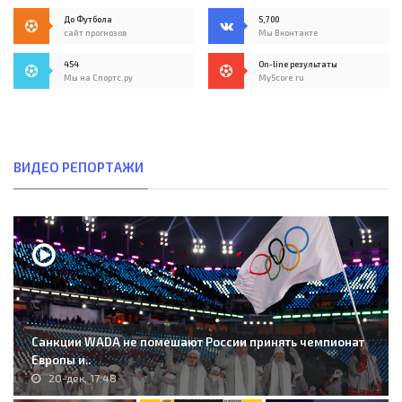
До Футбола
5,700
сайт прогнозов
Мы Вконтакте
454
On-line результаты
Мы на Спортс.ру
MyScore.ru
ВИДЕО РЕПОРТАЖИ
Санкции WADA не помешают России принять чемпионат
Европы и..
20-дек, 17:48