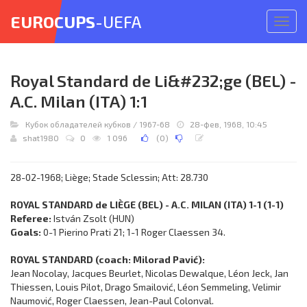
EUROCUPS
-UEFA
Откр
меню
Royal Standard de Li&#232;ge (BEL) -
A.C. Milan (ITA) 1:1
Кубок обладателей кубков
/
1967-68
28-фев, 1968, 10:45
shat1980
0
1 096
(
0
)
28-02-1968; Liège; Stade Sclessin; Att: 28.730
ROYAL STANDARD de LIÈGE (BEL) - A.C. MILAN (ITA) 1-1 (1-1)
Referee:
István Zsolt (HUN)
Goals:
0-1 Pierino Prati 21; 1-1 Roger Claessen 34.
ROYAL STANDARD (coach: Milorad Pavić):
Jean Nocolay, Jacques Beurlet, Nicolas Dewalque, Léon Jeck, Jan
Thiessen, Louis Pilot, Drago Smailović, Léon Semmeling, Velimir
Naumović, Roger Claessen, Jean-Paul Colonval.