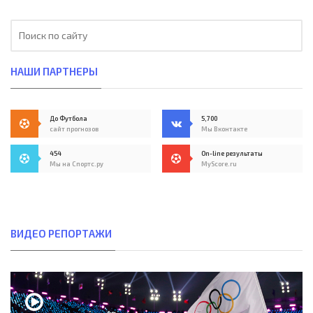
НАШИ ПАРТНЕРЫ
До Футбола
5,700
сайт прогнозов
Мы Вконтакте
454
On-line результаты
Мы на Спортс.ру
MyScore.ru
ВИДЕО РЕПОРТАЖИ