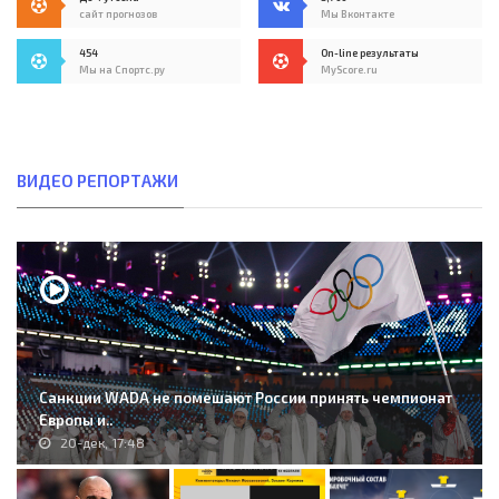
сайт прогнозов
Мы Вконтакте
454
On-line результаты
Мы на Спортс.ру
MyScore.ru
ВИДЕО РЕПОРТАЖИ
Санкции WADA не помешают России принять чемпионат
Европы и..
20-дек, 17:48