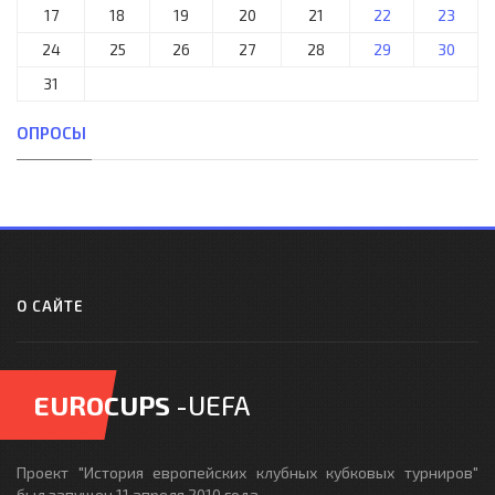
17
18
19
20
21
22
23
24
25
26
27
28
29
30
31
ОПРОСЫ
О САЙТЕ
EUROCUPS
-UEFA
Проект "История европейских клубных кубковых турниров"
был запущен 11 апреля 2010 года -