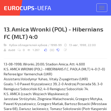
EUROCUPS
-UEFA
Откр
меню
13. Amica Wronki (POL) - Hibernians
FC (MLT) 4:0
Кубок обладателей кубков
/
1998-99
13-авг, 1998, 22:00
dudd
0
1 267
(
0
)
13-08-1998; Wronki; 20:00; Stadion Amica; Att: 4.600
K.S. AMICA WRONKI (POL) - HIBERNIANS F.C. PAOLA (MLT) 4-0 (1-0)
Referee:Igor Yarmenchuk (UKR)
Assistans:Volodymyr Yuhas, Vitaly Zvyagintsev (UKR)
Goals: 1-0 Paweł Kryszałowicz 39; 2-0 Andrzej Przerada 56; 3-0
Remigiusz Sobociński 62; 4-0 Remigiusz Sobociński 74.
K.S. AMICA (coach: Wojciech Wąsikiewicz):
Jarosław Stróżyński, Zbigniew Małachowski, Grzegorz Motyka,
Paweł Kryszałowicz, Grzegorz Matlak, Bartosz Bosacki (Mirosław
Siara 68), Dariusz Jackiewicz, Tomasz Sokołowski (Piotr Kasperski