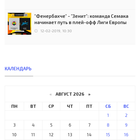
"Фенербахче" - "Зенит": команда Семака
начинает путь в плей-офф Лиги Европы
12-02-2019, 10:30
КАЛЕНДАРЬ
«
АВГУСТ 2026 »
ПН
ВТ
СР
ЧТ
ПТ
СБ
ВС
1
2
3
4
5
6
7
8
9
10
11
12
13
14
15
16