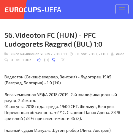
EUROCUPS
-UEFA
Откр
меню
56. Videoton FC (HUN) - PFC
Ludogorets Razgrad (BUL) 1:0
Лига чемпионов УЕФА
/
2018-19
01-авг, 2018, 21:00
dudd
0
1 006
(
0
)
Видеотон (Секешфехервар, Венгрия) - Лудогорец 1945
(Разград, Болгария) - 1:0 (1:0).
Лига чемпионов УЕФА 2018/2019. 2-й квалификационный
раунд. 2-й матч.
01 августа 2018 года, среда. 19:00 СЕТ. Фельчут, Венгрия.
Переменная облачность. +27°C. Стадион Панчо Арена. 2878
зрителей (78 % при вместимости 3672).
Главный судья: Мануэль Шутенгрюбер (Линц, Австрия).