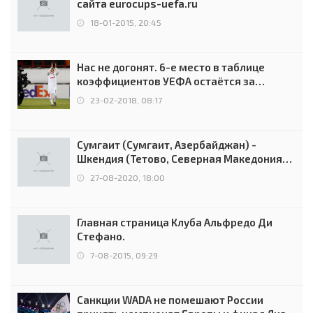
сайта eurocups-uefa.ru
18-01-2015, 20:45
Нас не догонят. 6-е место в таблице
коэффициентов УЕФА остаётся за
Россией
23-02-2018, 08:17
Сумгаит (Сумгаит, Азербайджан) -
Шкендия (Тетово, Северная Македония) -
0:2 (0:0)
27-08-2020, 18:00
Главная страница Клуба Альфредо Ди
Стефано.
7-08-2015, 09:29
Санкции WADA не помешают России