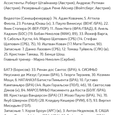
Ассистенты: Роберт Штайнахер (Австрия), Андреас Ротман
(Австрия). Резервный судья: Рене Айснер (Фойтсберг, Австрия).
Видеотон (Секешфехервар): 74. Адам Ковачик; 5. Аттила
Фиола, 23. Роланд Юхаш (к), 3. Пауло Винисиус (ВЕНГ/БРА), 22.
Яник Стопира (К-ВЕР/ПОР); 11. Лоик Него (ФРА/ГВАД), 8. Анель
Хаджич (БОС) (19. Бобан Николов (МАК), 89), 33. Йожеф Варга,
9. Сабольч Хусти; 44. Марко Щепович (СРБ) (14. Стефан
Щепович (СРБ), 75), 10. Иштван Ковач (17. Мате Паткои, 90).
Запасные: 7. Данко Лазович (СРБ), 12. Томаш Туйвель (СЛК) (в),
25. Кристиан Тамаш, 70. Бенце Шош.
Главный тренер - Марко Николич (Сербия).
БАТЭ (Борисов): 33. Ренан дос Сантос (БРА); 4. СИСИНЬО
Неусиано де Жезус Гусман (БРА), 5. Георги Терзиев, 30. Козмин
Моци, 6. НАТАНАЭЛ Батиста Пимьента (БРА); 10. Густаво
Кампаньяро (БРА) (44. Яцек Горальски (ПОЛ), 46), 18. Светослав
Дяков (к), 84. МАРСЕЛИНЬО Насименто да Коста (БОЛГ/БРА);
88. Кристалдо Вандерсон (БРА) (37. Жоао Пауло (БРА), 74), 70.
Якуб Шверчок (ПОЛ) (28. Клаудиу Кешерю (РУМ), 67), 93. Виргил
Мисидьян (ГОЛ).
Запасные: 1. Хорхе Броун (АРГ) (в), 3. Антон Недялков, 8. САША