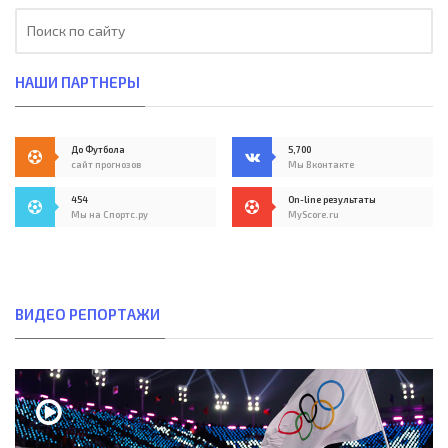
НАШИ ПАРТНЕРЫ
До Футбола
5,700
сайт прогнозов
Мы Вконтакте
454
On-line результаты
Мы на Спортс.ру
MyScore.ru
ВИДЕО РЕПОРТАЖИ